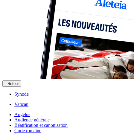
Retour
Synode
Vatican
Angelus
Audience générale
Béatification et canonisation
Curie romaine