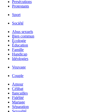
Persécutions
Protestants
Sport
Société
Abus sexuels
Bien commun
Écologie
Éducation
Famille
Handicap
Idéologies
Veuvage
Couple
Amour
Célibat
fiancailles
Fidélité
Mariage
Séparation
Sexualité