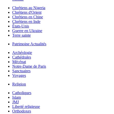
Chrétiens au Nigeria
Chrétiens d'Orient
Chrétiens en Chine
Chrétiens en Inde
États-Unis
Guerre en Ukraine
Terre sainte
Patrimoine Actualités
Archéologie
Cathédrales
Mécénat
Notre-Dame de Paris
Sanctuaires
Voyages
Religion
Catholiques
Islam
JMJ
Liberté religieuse
Orthodoxes