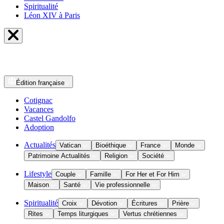
Spiritualité
Léon XIV à Paris
Édition
française
Cotignac
Vacances
Castel Gandolfo
Adoption
Actualités
Vatican
Bioéthique
France
Monde
Patrimoine Actualités
Religion
Société
Lifestyle
Couple
Famille
For Her et For Him
Maison
Santé
Vie professionnelle
Spiritualité
Croix
Dévotion
Écritures
Prière
Rites
Temps liturgiques
Vertus chrétiennes