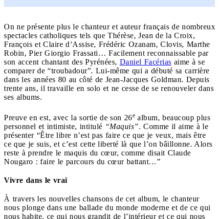
On ne présente plus le chanteur et auteur français de nombreux
spectacles catholiques tels que Thérèse, Jean de la Croix,
François et Claire d’Assise, Frédéric Ozanam, Clovis, Marthe
Robin, Pier Giorgio Frassati… Facilement reconnaissable par
son accent chantant des Pyrénées,
Daniel Facérias
aime à se
comparer de “troubadour”. Lui-même qui a débuté sa carrière
dans les années 80 au côté de Jean-Jacques Goldman. Depuis
trente ans, il travaille en solo et ne cesse de se renouveler dans
ses albums.
e
Preuve en est, avec la sortie de son 26
album, beaucoup plus
personnel et intimiste, intitulé
“Maquis”
. Comme il aime à le
présenter “Être libre n’est pas faire ce que je veux, mais être
ce que je suis, et c’est cette liberté là que l’on bâillonne. Alors
reste à prendre le maquis du cœur, comme disait Claude
Nougaro : faire le parcours du cœur battant…”
Vivre dans le vrai
À travers les nouvelles chansons de cet album, le chanteur
nous plonge dans une ballade du monde moderne et de ce qui
nous habite, ce qui nous grandit de l’intérieur et ce qui nous