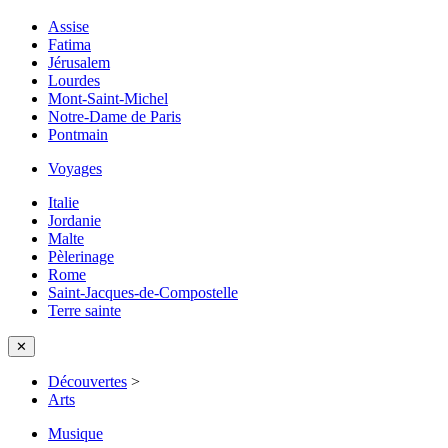
Assise
Fatima
Jérusalem
Lourdes
Mont-Saint-Michel
Notre-Dame de Paris
Pontmain
Voyages
Italie
Jordanie
Malte
Pèlerinage
Rome
Saint-Jacques-de-Compostelle
Terre sainte
✕
Découvertes
>
Arts
Musique