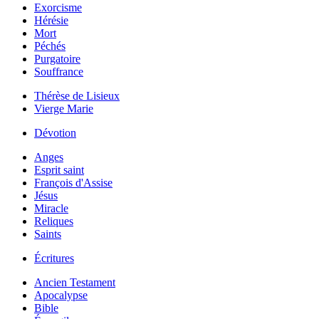
Exorcisme
Hérésie
Mort
Péchés
Purgatoire
Souffrance
Thérèse de Lisieux
Vierge Marie
Dévotion
Anges
Esprit saint
François d'Assise
Jésus
Miracle
Reliques
Saints
Écritures
Ancien Testament
Apocalypse
Bible