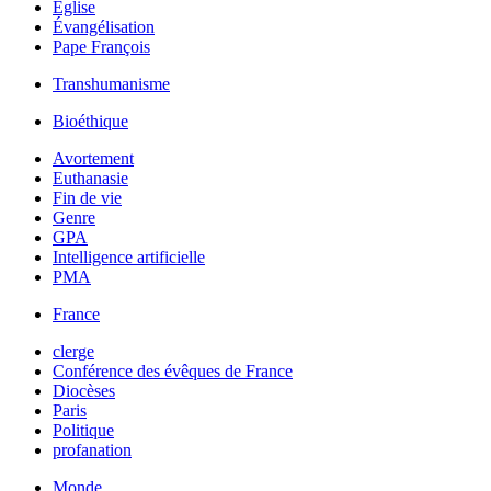
Église
Évangélisation
Pape François
Transhumanisme
Bioéthique
Avortement
Euthanasie
Fin de vie
Genre
GPA
Intelligence artificielle
PMA
France
clerge
Conférence des évêques de France
Diocèses
Paris
Politique
profanation
Monde