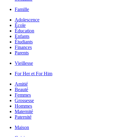
Famille
Adolescence
École
Éducation
Enfants
Étudiants
Finances
Parents
Vieillesse
For Her et For Him
Amitié
Beauté
Femmes
Grossesse
Hommes
Maternité
Paternité
Maison