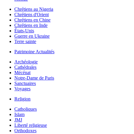
Chrétiens au Nigeria
Chrétiens d'Orient
Chrétiens en Chine
Chrétiens en Inde
États-Unis
Guerre en Ukraine
Terre sainte
Patrimoine Actualités
Archéologie
Cathédrales
Mécénat
Notre-Dame de Paris
Sanctuaires
Voyages
Religion
Catholiques
Islam
JMJ
Liberté religieuse
Orthodoxes