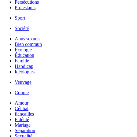
Persécutions
Protestants
Sport
Société
Abus sexuels
Bien commun
Écologie
Éducation
Famille
Handicap
Idéologies
Veuvage
Couple
Amour
Célibat
fiancailles
Fidélité
Mariage
Séparation
Sexualité