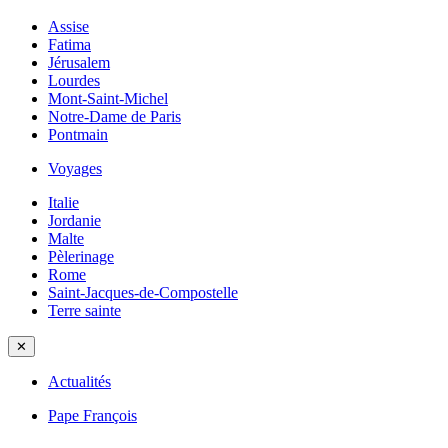
Assise
Fatima
Jérusalem
Lourdes
Mont-Saint-Michel
Notre-Dame de Paris
Pontmain
Voyages
Italie
Jordanie
Malte
Pèlerinage
Rome
Saint-Jacques-de-Compostelle
Terre sainte
✕
Actualités
Pape François