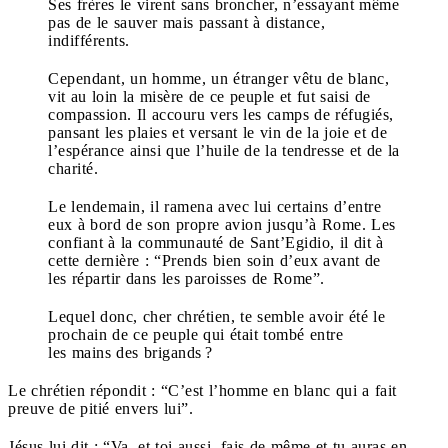
Ses frères le virent sans broncher, n’essayant même
pas de le sauver mais passant à distance,
indifférents.
Cependant, un homme, un étranger vêtu de blanc,
vit au loin la misère de ce peuple et fut saisi de
compassion. Il accouru vers les camps de réfugiés,
pansant les plaies et versant le vin de la joie et de
l’espérance ainsi que l’huile de la tendresse et de la
charité.
Le lendemain, il ramena avec lui certains d’entre
eux à bord de son propre avion jusqu’à Rome. Les
confiant à la communauté de Sant’Egidio, il dit à
cette dernière : “Prends bien soin d’eux avant de
les répartir dans les paroisses de Rome”.
Lequel donc, cher chrétien, te semble avoir été le
prochain de ce peuple qui était tombé entre
les mains des brigands ?
Le chrétien répondit : “C’est l’homme en blanc qui a fait
preuve de pitié envers lui”.
Jésus lui dit : “Va, et toi aussi, fais de même et tu auras en