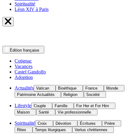
Spiritualité
Léon XIV à Paris
Édition
française
Cotignac
Vacances
Castel Gandolfo
Adoption
Actualités
Vatican
Bioéthique
France
Monde
Patrimoine Actualités
Religion
Société
Lifestyle
Couple
Famille
For Her et For Him
Maison
Santé
Vie professionnelle
Spiritualité
Croix
Dévotion
Écritures
Prière
Rites
Temps liturgiques
Vertus chrétiennes