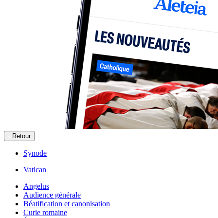
Retour
Synode
Vatican
Angelus
Audience générale
Béatification et canonisation
Curie romaine