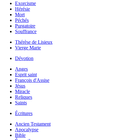
Exorcisme
Hérésie
Mort
Péchés
Purgatoire
Souffrance
Thérèse de Lisieux
Vierge Marie
Dévotion
Anges
Esprit saint
François d'Assise
Jésus
Miracle
Reliques
Saints
Écritures
Ancien Testament
Apocalypse
Bible