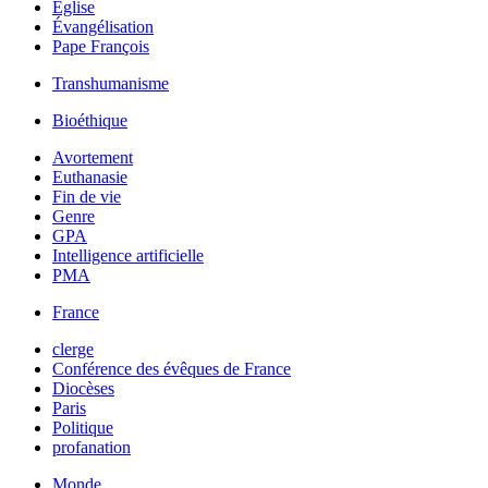
Église
Évangélisation
Pape François
Transhumanisme
Bioéthique
Avortement
Euthanasie
Fin de vie
Genre
GPA
Intelligence artificielle
PMA
France
clerge
Conférence des évêques de France
Diocèses
Paris
Politique
profanation
Monde