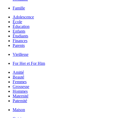
Famille
Adolescence
École
Éducation
Enfants
Étudiants
Finances
Parents
Vieillesse
For Her et For Him
Amitié
Beauté
Femmes
Grossesse
Hommes
Maternité
Paternité
Maison