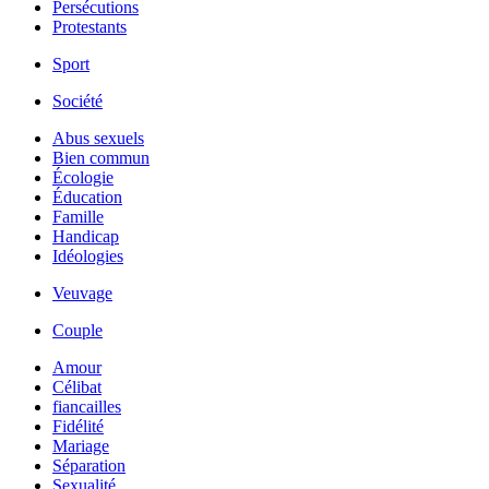
Persécutions
Protestants
Sport
Société
Abus sexuels
Bien commun
Écologie
Éducation
Famille
Handicap
Idéologies
Veuvage
Couple
Amour
Célibat
fiancailles
Fidélité
Mariage
Séparation
Sexualité