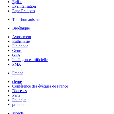
Église
Évangélisation
Pape François
Transhumanisme
Bioéthique
Avortement
Euthanasie
Fin de vie
Genre
GPA
Intelligence artificielle
PMA
France
clerge
Conférence des évêques de France
Diocèses
Paris
Politique
profanation
Monde