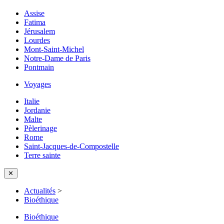
Assise
Fatima
Jérusalem
Lourdes
Mont-Saint-Michel
Notre-Dame de Paris
Pontmain
Voyages
Italie
Jordanie
Malte
Pèlerinage
Rome
Saint-Jacques-de-Compostelle
Terre sainte
✕
Actualités
>
Bioéthique
Bioéthique