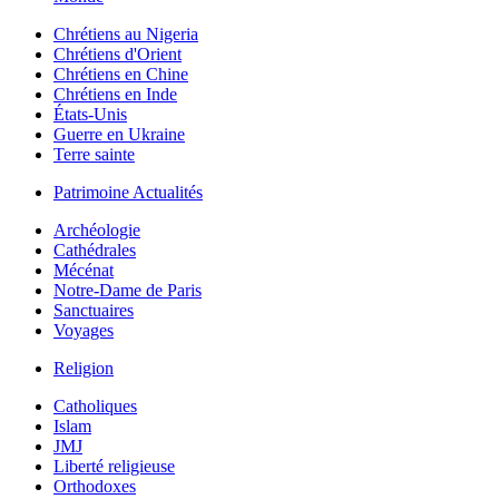
Chrétiens au Nigeria
Chrétiens d'Orient
Chrétiens en Chine
Chrétiens en Inde
États-Unis
Guerre en Ukraine
Terre sainte
Patrimoine Actualités
Archéologie
Cathédrales
Mécénat
Notre-Dame de Paris
Sanctuaires
Voyages
Religion
Catholiques
Islam
JMJ
Liberté religieuse
Orthodoxes