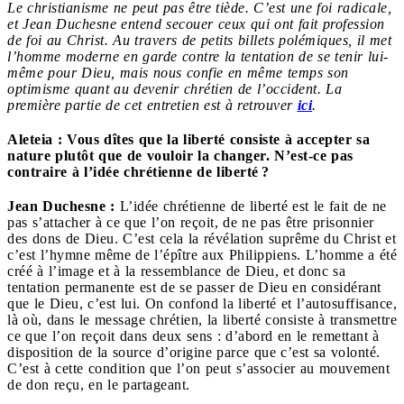
Le christianisme ne peut pas être tiède. C’est une foi radicale,
et Jean Duchesne entend secouer ceux qui ont fait profession
de foi au Christ. Au travers de petits billets polémiques, il met
l’homme moderne en garde contre la tentation de se tenir lui-
même pour Dieu, mais nous confie en même temps son
optimisme quant au devenir chrétien de l’occident. La
première partie de cet entretien est à retrouver
ici
.
Aleteia : Vous dîtes que la liberté consiste à accepter sa
nature plutôt que de vouloir la changer. N’est-ce pas
contraire à l’idée chrétienne de liberté ?
Jean Duchesne :
L’idée chrétienne de liberté est le fait de ne
pas s’attacher à ce que l’on reçoit, de ne pas être prisonnier
des dons de Dieu. C’est cela la révélation suprême du Christ et
c’est l’hymne même de l’épître aux Philippiens. L’homme a été
créé à l’image et à la ressemblance de Dieu, et donc sa
tentation permanente est de se passer de Dieu en considérant
que le Dieu, c’est lui. On confond la liberté et l’autosuffisance,
là où, dans le message chrétien, la liberté consiste à transmettre
ce que l’on reçoit dans deux sens : d’abord en le remettant à
disposition de la source d’origine parce que c’est sa volonté.
C’est à cette condition que l’on peut s’associer au mouvement
de don reçu, en le partageant.