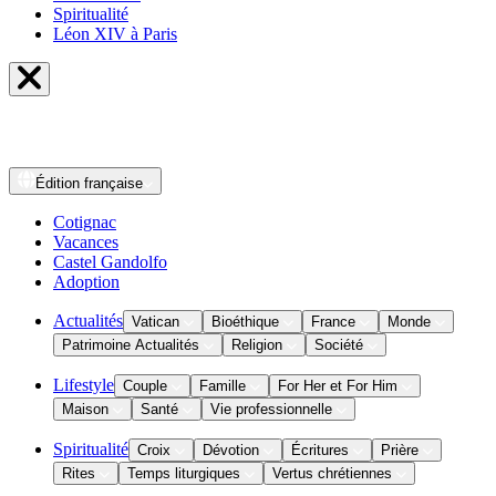
Spiritualité
Léon XIV à Paris
Édition
française
Cotignac
Vacances
Castel Gandolfo
Adoption
Actualités
Vatican
Bioéthique
France
Monde
Patrimoine Actualités
Religion
Société
Lifestyle
Couple
Famille
For Her et For Him
Maison
Santé
Vie professionnelle
Spiritualité
Croix
Dévotion
Écritures
Prière
Rites
Temps liturgiques
Vertus chrétiennes