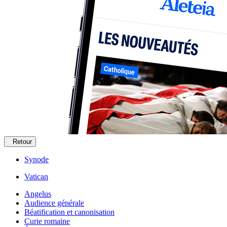
Retour
Synode
Vatican
Angelus
Audience générale
Béatification et canonisation
Curie romaine