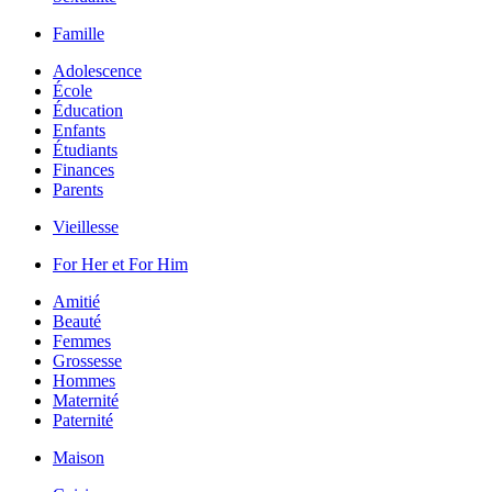
Famille
Adolescence
École
Éducation
Enfants
Étudiants
Finances
Parents
Vieillesse
For Her et For Him
Amitié
Beauté
Femmes
Grossesse
Hommes
Maternité
Paternité
Maison