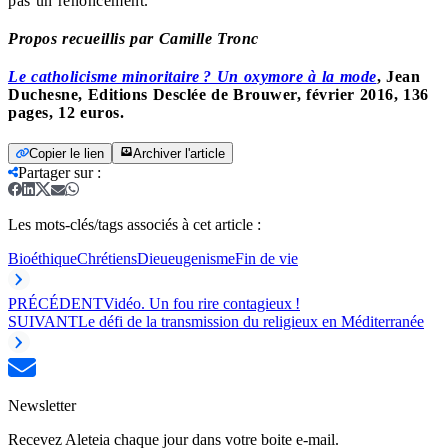
pas un renoncement.
Propos recueillis par Camille Tronc
Le catholicisme minoritaire ? Un oxymore à la mode
,
Jean
Duchesne, Editions Desclée de Brouwer, février 2016, 136
pages, 12 euros.
Copier le lien
Archiver l'article
Partager sur
:
Les mots-clés/tags associés à cet article :
Bioéthique
Chrétiens
Dieu
eugenisme
Fin de vie
PRÉCÉDENT
Vidéo. Un fou rire contagieux !
SUIVANT
Le défi de la transmission du religieux en Méditerranée
Newsletter
Recevez Aleteia chaque jour dans votre boite e-mail.