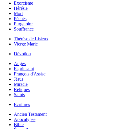
Exorcisme
Hérésie
Mort
Péchés
Purgatoire
Souffrance
Thérèse de Lisieux
Vierge Marie
Dévotion
Anges
Esprit saint
François d'Assise
Jésus
Miracle
Reliques
Saints
Écritures
Ancien Testament
Apocalypse
Bible