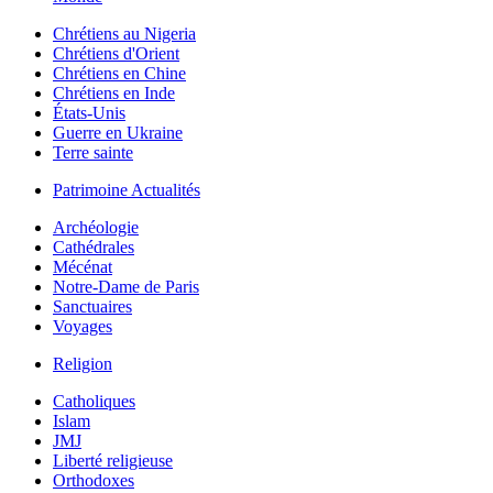
Chrétiens au Nigeria
Chrétiens d'Orient
Chrétiens en Chine
Chrétiens en Inde
États-Unis
Guerre en Ukraine
Terre sainte
Patrimoine Actualités
Archéologie
Cathédrales
Mécénat
Notre-Dame de Paris
Sanctuaires
Voyages
Religion
Catholiques
Islam
JMJ
Liberté religieuse
Orthodoxes