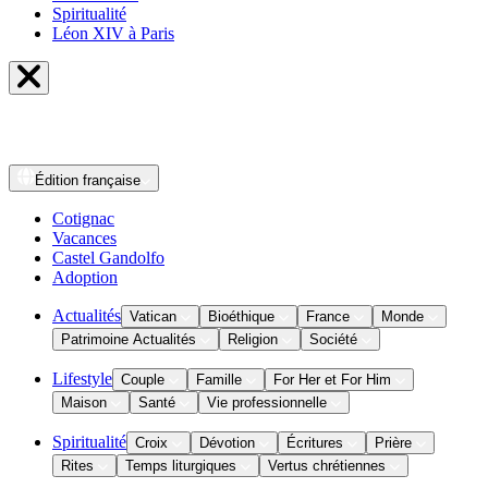
Spiritualité
Léon XIV à Paris
Édition
française
Cotignac
Vacances
Castel Gandolfo
Adoption
Actualités
Vatican
Bioéthique
France
Monde
Patrimoine Actualités
Religion
Société
Lifestyle
Couple
Famille
For Her et For Him
Maison
Santé
Vie professionnelle
Spiritualité
Croix
Dévotion
Écritures
Prière
Rites
Temps liturgiques
Vertus chrétiennes