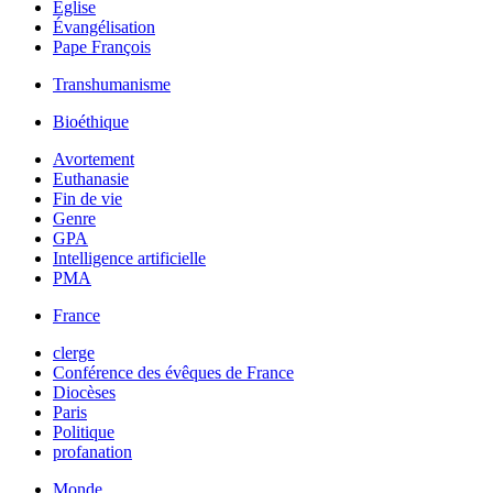
Église
Évangélisation
Pape François
Transhumanisme
Bioéthique
Avortement
Euthanasie
Fin de vie
Genre
GPA
Intelligence artificielle
PMA
France
clerge
Conférence des évêques de France
Diocèses
Paris
Politique
profanation
Monde