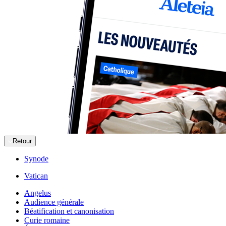
Retour
Synode
Vatican
Angelus
Audience générale
Béatification et canonisation
Curie romaine