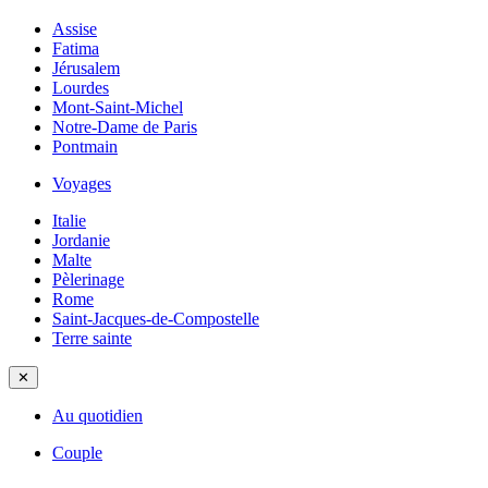
Assise
Fatima
Jérusalem
Lourdes
Mont-Saint-Michel
Notre-Dame de Paris
Pontmain
Voyages
Italie
Jordanie
Malte
Pèlerinage
Rome
Saint-Jacques-de-Compostelle
Terre sainte
✕
Au quotidien
Couple