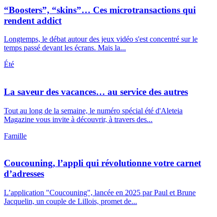
“Boosters”, “skins”… Ces microtransactions qui
rendent addict
Longtemps, le débat autour des jeux vidéo s'est concentré sur le
temps passé devant les écrans. Mais la...
Été
La saveur des vacances… au service des autres
Tout au long de la semaine, le numéro spécial été d'Aleteia
Magazine vous invite à découvrir, à travers des...
Famille
Coucouning, l’appli qui révolutionne votre carnet
d’adresses
L’application "Coucouning", lancée en 2025 par Paul et Brune
Jacquelin, un couple de Lillois, promet de...