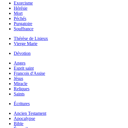
Exorcisme
Hérésie
Mort
Péchés
Purgatoire
Souffrance
Thérèse de Lisieux
Vierge Marie
Dévotion
Anges
Esprit saint
François d'Assise
Jésus
Miracle
Reliques
Saints
Écritures
Ancien Testament
Apocalypse
Bible