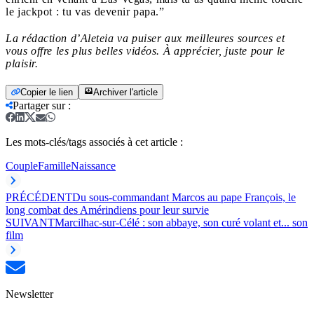
le jackpot : tu vas devenir papa.”
La rédaction d’Aleteia va puiser aux meilleures sources et
vous offre les plus belles vidéos. À apprécier, juste pour le
plaisir.
Copier le lien
Archiver l'article
Partager sur
:
Les mots-clés/tags associés à cet article :
Couple
Famille
Naissance
PRÉCÉDENT
Du sous-commandant Marcos au pape François, le
long combat des Amérindiens pour leur survie
SUIVANT
Marcilhac-sur-Célé : son abbaye, son curé volant et... son
film
Newsletter