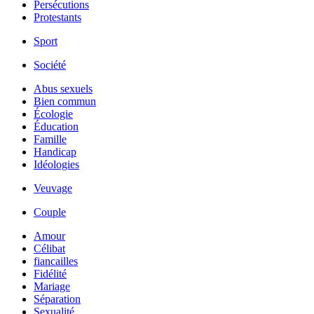
Persécutions
Protestants
Sport
Société
Abus sexuels
Bien commun
Écologie
Éducation
Famille
Handicap
Idéologies
Veuvage
Couple
Amour
Célibat
fiancailles
Fidélité
Mariage
Séparation
Sexualité