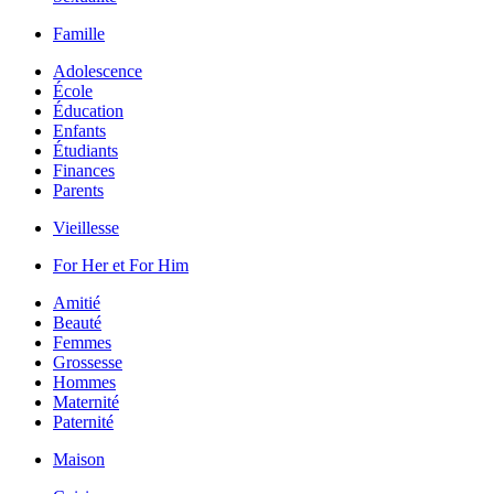
Famille
Adolescence
École
Éducation
Enfants
Étudiants
Finances
Parents
Vieillesse
For Her et For Him
Amitié
Beauté
Femmes
Grossesse
Hommes
Maternité
Paternité
Maison