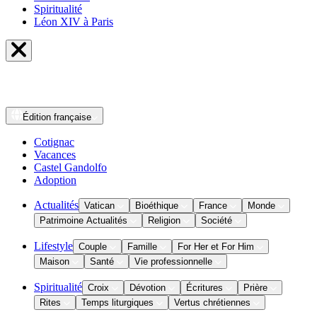
Spiritualité
Léon XIV à Paris
Édition
française
Cotignac
Vacances
Castel Gandolfo
Adoption
Actualités
Vatican
Bioéthique
France
Monde
Patrimoine Actualités
Religion
Société
Lifestyle
Couple
Famille
For Her et For Him
Maison
Santé
Vie professionnelle
Spiritualité
Croix
Dévotion
Écritures
Prière
Rites
Temps liturgiques
Vertus chrétiennes