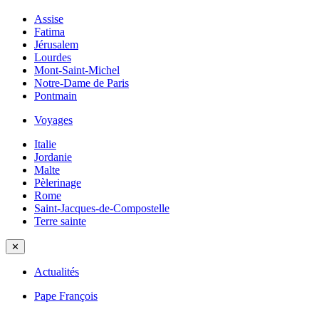
Assise
Fatima
Jérusalem
Lourdes
Mont-Saint-Michel
Notre-Dame de Paris
Pontmain
Voyages
Italie
Jordanie
Malte
Pèlerinage
Rome
Saint-Jacques-de-Compostelle
Terre sainte
✕
Actualités
Pape François