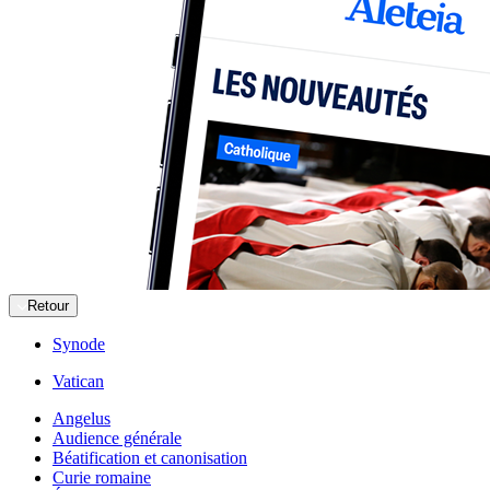
Retour
Synode
Vatican
Angelus
Audience générale
Béatification et canonisation
Curie romaine