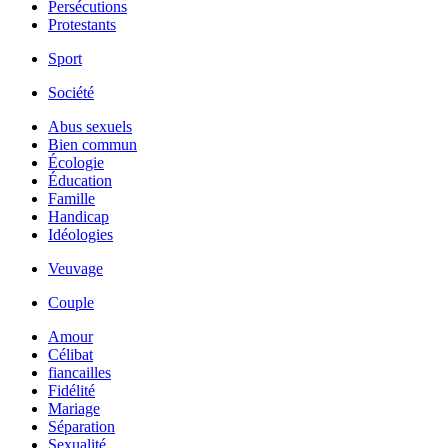
Persécutions
Protestants
Sport
Société
Abus sexuels
Bien commun
Écologie
Éducation
Famille
Handicap
Idéologies
Veuvage
Couple
Amour
Célibat
fiancailles
Fidélité
Mariage
Séparation
Sexualité