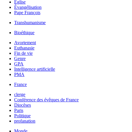
Église
Évangélisation
Pape François
Transhumanisme
Bioéthique
Avortement
Euthanasie
Fin de vie
Genre
GPA
Intelligence artificielle
PMA
France
clerge
Conférence des évêques de France
Diocèses
Paris
Politique
profanation
Monde