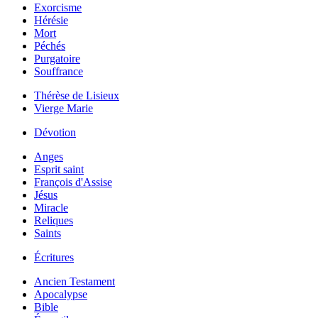
Exorcisme
Hérésie
Mort
Péchés
Purgatoire
Souffrance
Thérèse de Lisieux
Vierge Marie
Dévotion
Anges
Esprit saint
François d'Assise
Jésus
Miracle
Reliques
Saints
Écritures
Ancien Testament
Apocalypse
Bible