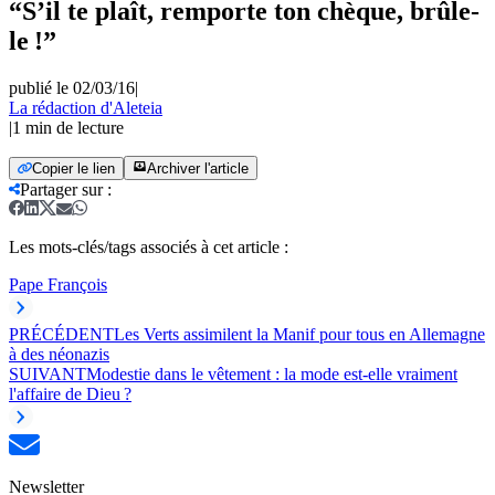
“S’il te plaît, remporte ton chèque, brûle-
le !”
publié le 02/03/16
|
La rédaction d'Aleteia
|
1
min de lecture
Copier le lien
Archiver l'article
Partager sur
:
Les mots-clés/tags associés à cet article :
Pape François
PRÉCÉDENT
Les Verts assimilent la Manif pour tous en Allemagne
à des néonazis
SUIVANT
Modestie dans le vêtement : la mode est-elle vraiment
l'affaire de Dieu ?
Newsletter