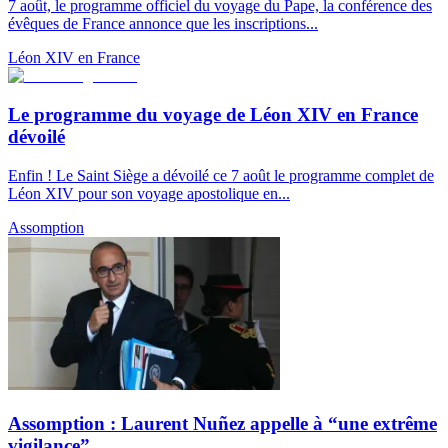
7 août, le programme officiel du voyage du Pape, la conférence des
évêques de France annonce que les inscriptions...
Léon XIV en France
Le programme du voyage de Léon XIV en France
dévoilé
Enfin ! Le Saint Siège a dévoilé ce 7 août le programme complet de
Léon XIV pour son voyage apostolique en...
Assomption
Assomption : Laurent Nuñez appelle à “une extrême
vigilance”