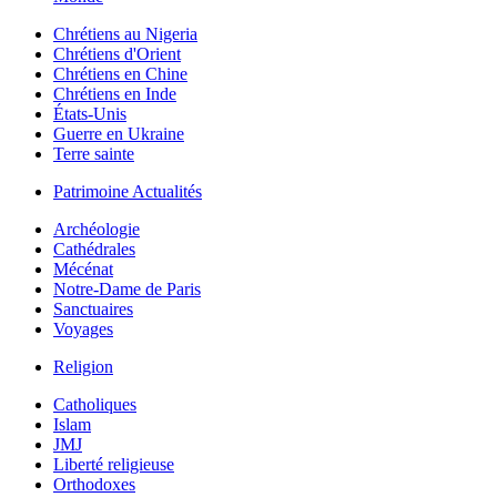
Chrétiens au Nigeria
Chrétiens d'Orient
Chrétiens en Chine
Chrétiens en Inde
États-Unis
Guerre en Ukraine
Terre sainte
Patrimoine Actualités
Archéologie
Cathédrales
Mécénat
Notre-Dame de Paris
Sanctuaires
Voyages
Religion
Catholiques
Islam
JMJ
Liberté religieuse
Orthodoxes