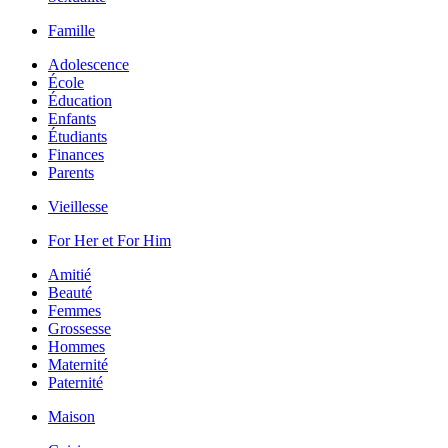
Famille
Adolescence
École
Éducation
Enfants
Étudiants
Finances
Parents
Vieillesse
For Her et For Him
Amitié
Beauté
Femmes
Grossesse
Hommes
Maternité
Paternité
Maison