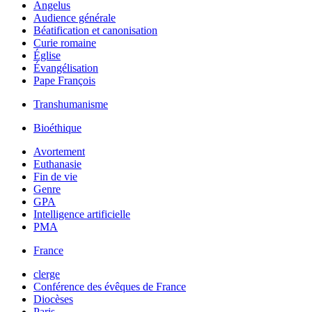
Angelus
Audience générale
Béatification et canonisation
Curie romaine
Église
Évangélisation
Pape François
Transhumanisme
Bioéthique
Avortement
Euthanasie
Fin de vie
Genre
GPA
Intelligence artificielle
PMA
France
clerge
Conférence des évêques de France
Diocèses
Paris