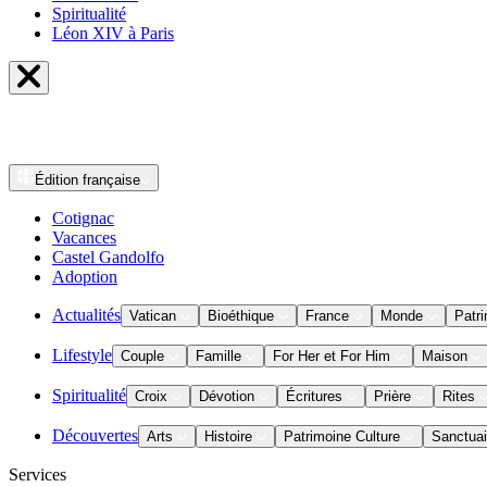
Spiritualité
Léon XIV à Paris
Édition
française
Cotignac
Vacances
Castel Gandolfo
Adoption
Actualités
Vatican
Bioéthique
France
Monde
Patri
Lifestyle
Couple
Famille
For Her et For Him
Maison
Spiritualité
Croix
Dévotion
Écritures
Prière
Rites
Découvertes
Arts
Histoire
Patrimoine Culture
Sanctuai
Services