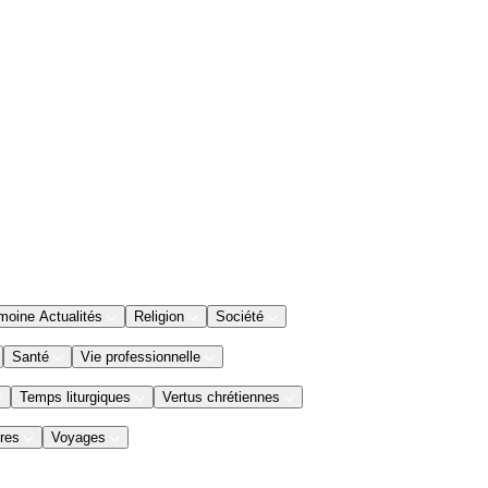
moine Actualités
Religion
Société
Santé
Vie professionnelle
Temps liturgiques
Vertus chrétiennes
res
Voyages