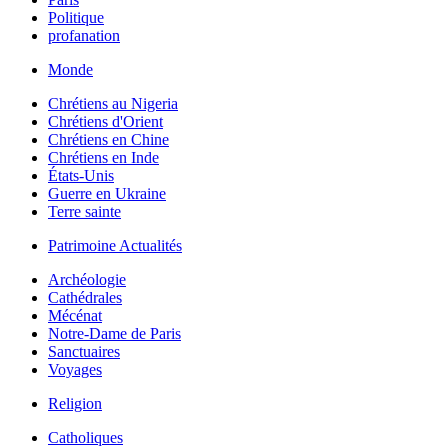
Politique
profanation
Monde
Chrétiens au Nigeria
Chrétiens d'Orient
Chrétiens en Chine
Chrétiens en Inde
États-Unis
Guerre en Ukraine
Terre sainte
Patrimoine Actualités
Archéologie
Cathédrales
Mécénat
Notre-Dame de Paris
Sanctuaires
Voyages
Religion
Catholiques