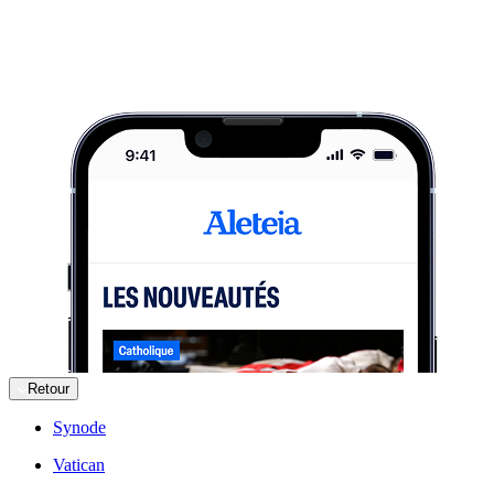
Retour
Synode
Vatican