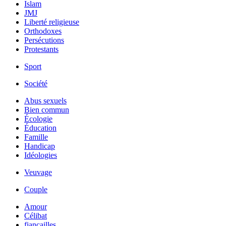
Islam
JMJ
Liberté religieuse
Orthodoxes
Persécutions
Protestants
Sport
Société
Abus sexuels
Bien commun
Écologie
Éducation
Famille
Handicap
Idéologies
Veuvage
Couple
Amour
Célibat
fiancailles