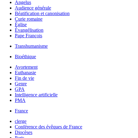
Angelus
Audience générale
Béatification et canonisation
Curie romaine
Église
Évangélisation
Pape François
Transhumanisme
Bioéthique
Avortement
Euthanasie
Fin de vie
Genre
GPA
Intelligence artificielle
PMA
France
clerge
Conférence des évêques de France
Diocèses
Paris