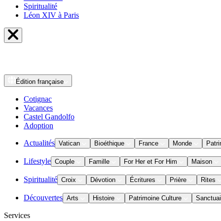
Spiritualité
Léon XIV à Paris
Édition
française
Cotignac
Vacances
Castel Gandolfo
Adoption
Actualités
Vatican
Bioéthique
France
Monde
Patri
Lifestyle
Couple
Famille
For Her et For Him
Maison
Spiritualité
Croix
Dévotion
Écritures
Prière
Rites
Découvertes
Arts
Histoire
Patrimoine Culture
Sanctuai
Services