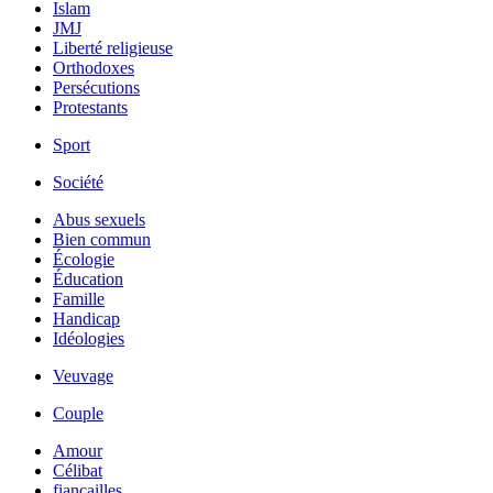
Islam
JMJ
Liberté religieuse
Orthodoxes
Persécutions
Protestants
Sport
Société
Abus sexuels
Bien commun
Écologie
Éducation
Famille
Handicap
Idéologies
Veuvage
Couple
Amour
Célibat
fiancailles