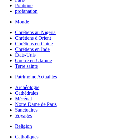
Politique
profanation
Monde
Chrétiens au Nigeria
Chrétiens d'Orient
Chrétiens en Chine
Chrétiens en Inde
États-Unis
Guerre en Ukraine
Terre sainte
Patrimoine Actualités
Archéologie
Cathédrales
Mécénat
Notre-Dame de Paris
Sanctuaires
Voyages
Religion
Catholiques