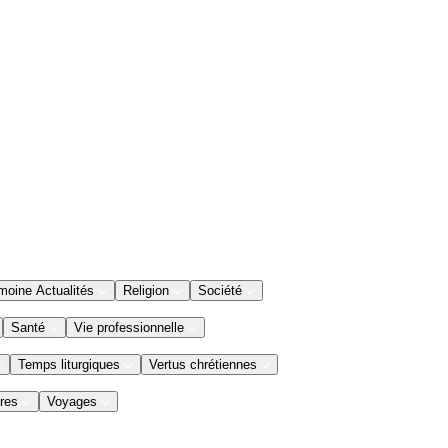
moine Actualités
Religion
Société
Santé
Vie professionnelle
Temps liturgiques
Vertus chrétiennes
res
Voyages