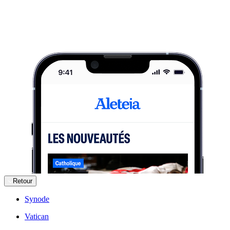
Retour
Synode
Vatican