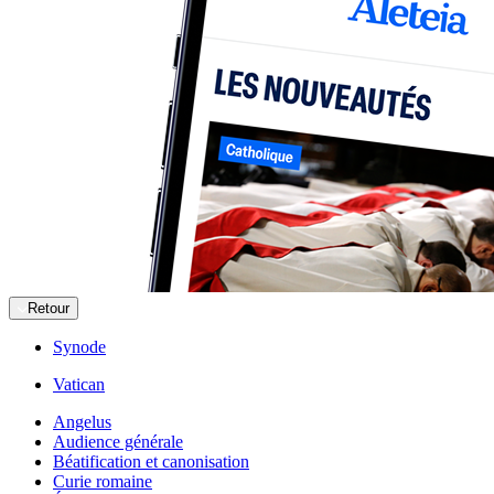
Retour
Synode
Vatican
Angelus
Audience générale
Béatification et canonisation
Curie romaine