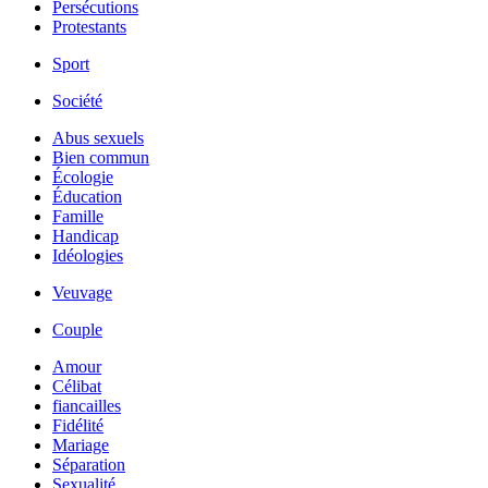
Persécutions
Protestants
Sport
Société
Abus sexuels
Bien commun
Écologie
Éducation
Famille
Handicap
Idéologies
Veuvage
Couple
Amour
Célibat
fiancailles
Fidélité
Mariage
Séparation
Sexualité