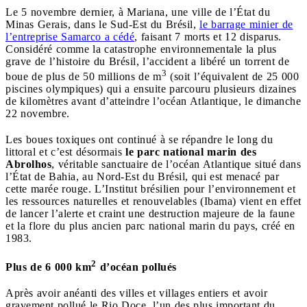
Le 5 novembre dernier, à Mariana, une ville de l’État du
Minas Gerais, dans le Sud-Est du Brésil,
le barrage minier de
l’entreprise Samarco a cédé
, faisant 7 morts et 12 disparus.
Considéré comme la catastrophe environnementale la plus
grave de l’histoire du Brésil, l’accident a libéré un torrent de
3
boue de plus de 50 millions de m
(soit l’équivalent de 25 000
piscines olympiques) qui a ensuite parcouru plusieurs dizaines
de kilomètres avant d’atteindre l’océan Atlantique, le dimanche
22 novembre.
Les boues toxiques ont continué à se répandre le long du
littoral et c’est désormais
le parc national marin des
Abrolhos
, véritable sanctuaire de l’océan Atlantique situé dans
l’État de Bahia, au Nord-Est du Brésil, qui est menacé par
cette marée rouge. L’Institut brésilien pour l’environnement et
les ressources naturelles et renouvelables (Ibama) vient en effet
de lancer l’alerte et craint une destruction majeure de la faune
et la flore du plus ancien parc national marin du pays, créé en
1983.
2
Plus de 6 000 km
d’océan pollués
Après avoir anéanti des villes et villages entiers et avoir
gravement pollué le Rio Doce, l’un des plus important du