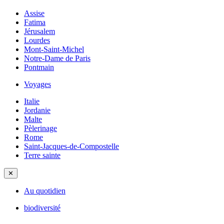
Assise
Fatima
Jérusalem
Lourdes
Mont-Saint-Michel
Notre-Dame de Paris
Pontmain
Voyages
Italie
Jordanie
Malte
Pèlerinage
Rome
Saint-Jacques-de-Compostelle
Terre sainte
✕
Au quotidien
biodiversité