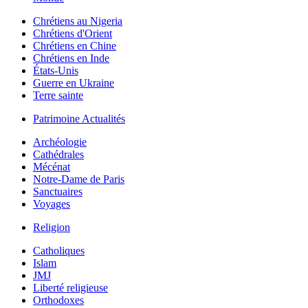
Chrétiens au Nigeria
Chrétiens d'Orient
Chrétiens en Chine
Chrétiens en Inde
États-Unis
Guerre en Ukraine
Terre sainte
Patrimoine Actualités
Archéologie
Cathédrales
Mécénat
Notre-Dame de Paris
Sanctuaires
Voyages
Religion
Catholiques
Islam
JMJ
Liberté religieuse
Orthodoxes