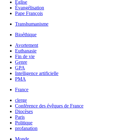
Église
Évangélisation
Pape François
Transhumanisme
Bioéthique
Avortement
Euthanasie
Fin de vie
Genre
GPA
Intelligence artificielle
PMA
France
clerge
Conférence des évêques de France
Diocèses
Paris
Politique
profanation
Monde