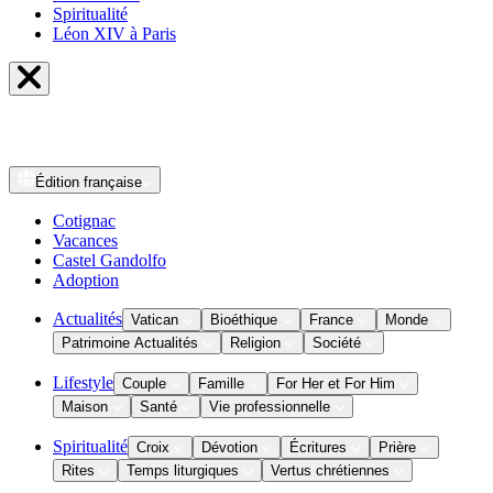
Spiritualité
Léon XIV à Paris
Édition
française
Cotignac
Vacances
Castel Gandolfo
Adoption
Actualités
Vatican
Bioéthique
France
Monde
Patrimoine Actualités
Religion
Société
Lifestyle
Couple
Famille
For Her et For Him
Maison
Santé
Vie professionnelle
Spiritualité
Croix
Dévotion
Écritures
Prière
Rites
Temps liturgiques
Vertus chrétiennes