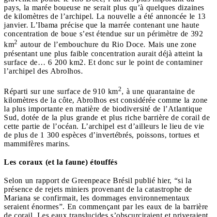
pays, la marée boueuse ne serait plus qu’à quelques dizaines
de kilomètres de l’archipel. La nouvelle a été annoncée le 13
janvier. L’Ibama précise que la marrée contenant une haute
concentration de boue s’est étendue sur un périmètre de 392
2
km
autour de l’embouchure du Rio Doce. Mais une zone
présentant une plus faible concentration aurait déjà atteint la
surface de… 6 200 km2. Et donc sur le point de contaminer
l’archipel des Abrolhos.
2
Réparti sur une surface de 910 km
, à une quarantaine de
kilomètres de la côte, Abrolhos est considérée comme la zone
la plus importante en matière de biodiversité de l’Atlantique
Sud, dotée de la plus grande et plus riche barrière de corail de
cette partie de l’océan. L’archipel est d’ailleurs le lieu de vie
de plus de 1 300 espèces d’invertébrés, poissons, tortues et
mammifères marins.
Les coraux (et la faune) étouffés
Selon un rapport de Greenpeace Brésil publié hier, “si la
présence de rejets miniers provenant de la catastrophe de
Mariana se confirmait, les dommages environnementaux
seraient énormes”. En commençant par les eaux de la barrière
de corail. Les eaux translucides s’obscurciraient et priveraient