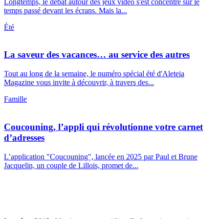
Longtemps, le débat autour des jeux vidéo s'est concentré sur le
temps passé devant les écrans. Mais la...
Été
La saveur des vacances… au service des autres
Tout au long de la semaine, le numéro spécial été d'Aleteia
Magazine vous invite à découvrir, à travers des...
Famille
Coucouning, l’appli qui révolutionne votre carnet
d’adresses
L’application "Coucouning", lancée en 2025 par Paul et Brune
Jacquelin, un couple de Lillois, promet de...