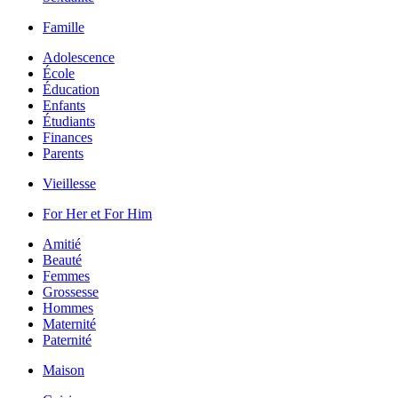
Famille
Adolescence
École
Éducation
Enfants
Étudiants
Finances
Parents
Vieillesse
For Her et For Him
Amitié
Beauté
Femmes
Grossesse
Hommes
Maternité
Paternité
Maison