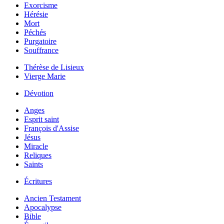
Exorcisme
Hérésie
Mort
Péchés
Purgatoire
Souffrance
Thérèse de Lisieux
Vierge Marie
Dévotion
Anges
Esprit saint
François d'Assise
Jésus
Miracle
Reliques
Saints
Écritures
Ancien Testament
Apocalypse
Bible