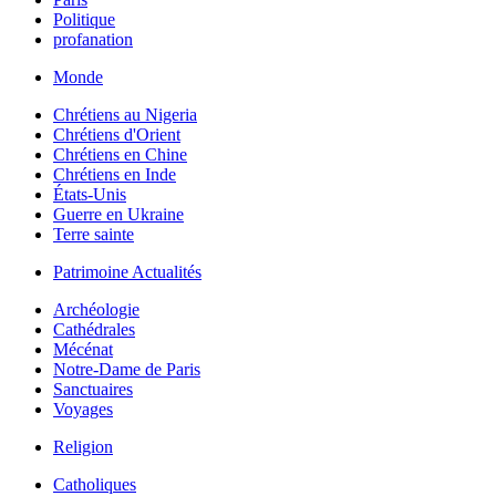
Politique
profanation
Monde
Chrétiens au Nigeria
Chrétiens d'Orient
Chrétiens en Chine
Chrétiens en Inde
États-Unis
Guerre en Ukraine
Terre sainte
Patrimoine Actualités
Archéologie
Cathédrales
Mécénat
Notre-Dame de Paris
Sanctuaires
Voyages
Religion
Catholiques