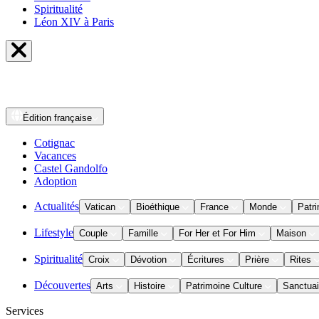
Spiritualité
Léon XIV à Paris
Édition
française
Cotignac
Vacances
Castel Gandolfo
Adoption
Actualités
Vatican
Bioéthique
France
Monde
Patri
Lifestyle
Couple
Famille
For Her et For Him
Maison
Spiritualité
Croix
Dévotion
Écritures
Prière
Rites
Découvertes
Arts
Histoire
Patrimoine Culture
Sanctuai
Services