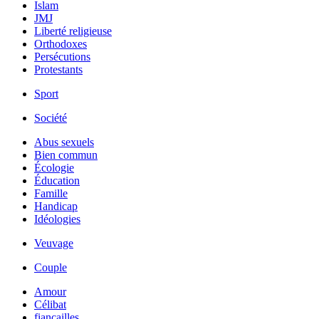
Islam
JMJ
Liberté religieuse
Orthodoxes
Persécutions
Protestants
Sport
Société
Abus sexuels
Bien commun
Écologie
Éducation
Famille
Handicap
Idéologies
Veuvage
Couple
Amour
Célibat
fiancailles