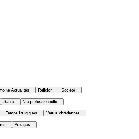
moine Actualités
Religion
Société
Santé
Vie professionnelle
Temps liturgiques
Vertus chrétiennes
res
Voyages