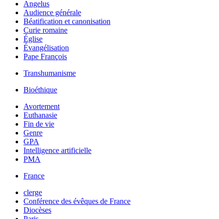
Angelus
Audience générale
Béatification et canonisation
Curie romaine
Église
Évangélisation
Pape François
Transhumanisme
Bioéthique
Avortement
Euthanasie
Fin de vie
Genre
GPA
Intelligence artificielle
PMA
France
clerge
Conférence des évêques de France
Diocèses
Paris