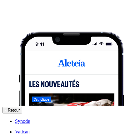
Retour
Synode
Vatican