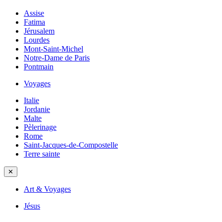
Assise
Fatima
Jérusalem
Lourdes
Mont-Saint-Michel
Notre-Dame de Paris
Pontmain
Voyages
Italie
Jordanie
Malte
Pèlerinage
Rome
Saint-Jacques-de-Compostelle
Terre sainte
✕
Art & Voyages
Jésus