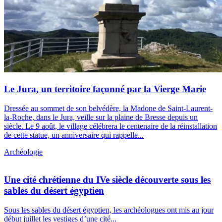
Le Jura, un territoire façonné par la Vierge Marie
Dressée au sommet de son belvédère, la Madone de Saint-Laurent-
la-Roche, dans le Jura, veille sur la plaine de Bresse depuis un
siècle. Le 9 août, le village célébrera le centenaire de la réinstallation
de cette statue, un anniversaire qui rappelle...
Archéologie
Une cité chrétienne du IVe siècle découverte sous les
sables du désert égyptien
Sous les sables du désert égyptien, les archéologues ont mis au jour
début juillet les vestiges d’une cité...