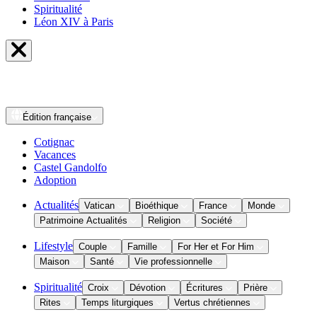
Spiritualité
Léon XIV à Paris
Édition
française
Cotignac
Vacances
Castel Gandolfo
Adoption
Actualités
Vatican
Bioéthique
France
Monde
Patrimoine Actualités
Religion
Société
Lifestyle
Couple
Famille
For Her et For Him
Maison
Santé
Vie professionnelle
Spiritualité
Croix
Dévotion
Écritures
Prière
Rites
Temps liturgiques
Vertus chrétiennes