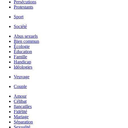
Persécutions
Protestants
Sport
Société
Abus sexuels
Bien commun
Écologie
Éducation
Famille
Handicap
Idéologies
Veuvage
Couple
Amour
Célibat
fiancailles
Fidélité
Mariage
Séparation
Sexualité