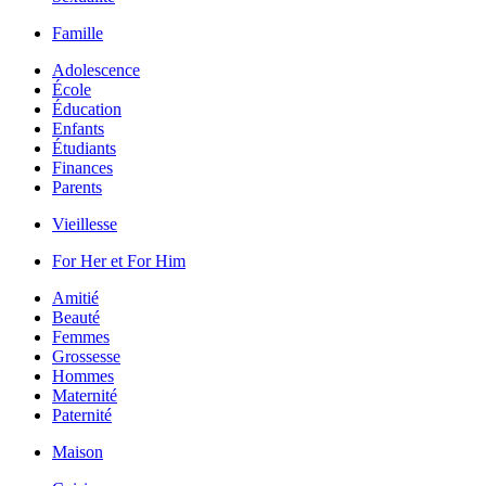
Famille
Adolescence
École
Éducation
Enfants
Étudiants
Finances
Parents
Vieillesse
For Her et For Him
Amitié
Beauté
Femmes
Grossesse
Hommes
Maternité
Paternité
Maison