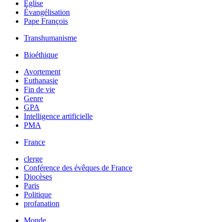
Église
Évangélisation
Pape François
Transhumanisme
Bioéthique
Avortement
Euthanasie
Fin de vie
Genre
GPA
Intelligence artificielle
PMA
France
clerge
Conférence des évêques de France
Diocèses
Paris
Politique
profanation
Monde