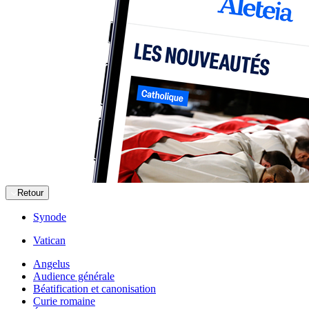
Retour
Synode
Vatican
Angelus
Audience générale
Béatification et canonisation
Curie romaine