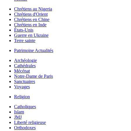
Chrétiens au Nigeria
Chrétiens d'Orient
Chrétiens en Chine
Chrétiens en Inde
États-Unis
Guerre en Ukraine
Terre sainte
Patrimoine Actualités
Archéologie
Cathédrales
Mécénat
Notre-Dame de Paris
Sanctuaires
Voyages
Religion
Catholiques
Islam
JMJ
Liberté religieuse
Orthodoxes