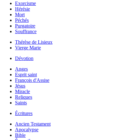
Exorcisme
Hérésie
Mort
Péchés
Purgatoire
Souffrance
Thérèse de Lisieux
Vierge Marie
Dévotion
Anges
Esprit saint
François d'Assise
Jésus
Miracle
Reliques
Saints
Écritures
Ancien Testament
Apocalypse
Bible