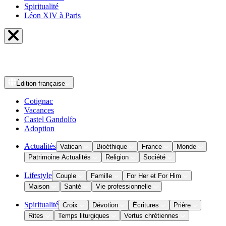
Spiritualité
Léon XIV à Paris
Édition
française
Cotignac
Vacances
Castel Gandolfo
Adoption
Actualités
Vatican
Bioéthique
France
Monde
Patrimoine Actualités
Religion
Société
Lifestyle
Couple
Famille
For Her et For Him
Maison
Santé
Vie professionnelle
Spiritualité
Croix
Dévotion
Écritures
Prière
Rites
Temps liturgiques
Vertus chrétiennes