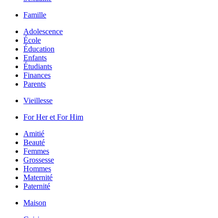
Famille
Adolescence
École
Éducation
Enfants
Étudiants
Finances
Parents
Vieillesse
For Her et For Him
Amitié
Beauté
Femmes
Grossesse
Hommes
Maternité
Paternité
Maison