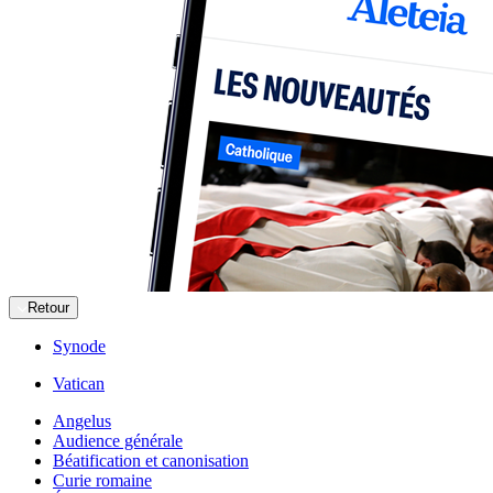
Retour
Synode
Vatican
Angelus
Audience générale
Béatification et canonisation
Curie romaine