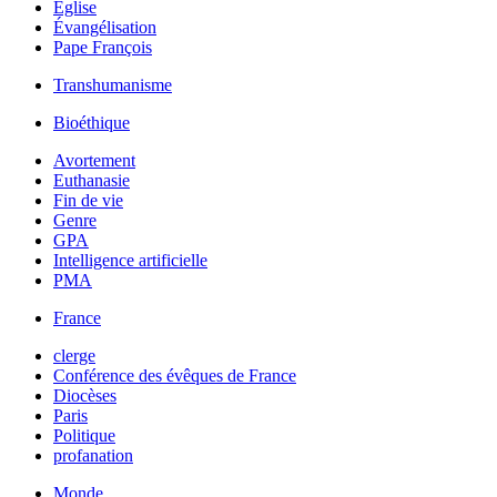
Église
Évangélisation
Pape François
Transhumanisme
Bioéthique
Avortement
Euthanasie
Fin de vie
Genre
GPA
Intelligence artificielle
PMA
France
clerge
Conférence des évêques de France
Diocèses
Paris
Politique
profanation
Monde