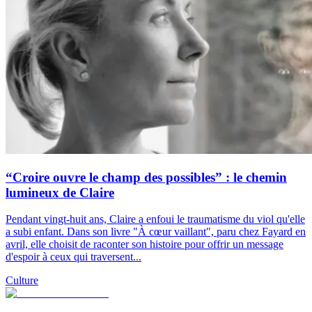
“Croire ouvre le champ des possibles” : le chemin
lumineux de Claire
Pendant vingt-huit ans, Claire a enfoui le traumatisme du viol qu'elle
a subi enfant. Dans son livre "À cœur vaillant", paru chez Fayard en
avril, elle choisit de raconter son histoire pour offrir un message
d'espoir à ceux qui traversent...
Culture