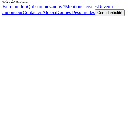
© 2025 Aleteia
Faire un don
Qui sommes-nous ?
Mentions légales
Devenir
annonceur
Contacter Aleteia
Donnes Pesonnelles
Confidentialité