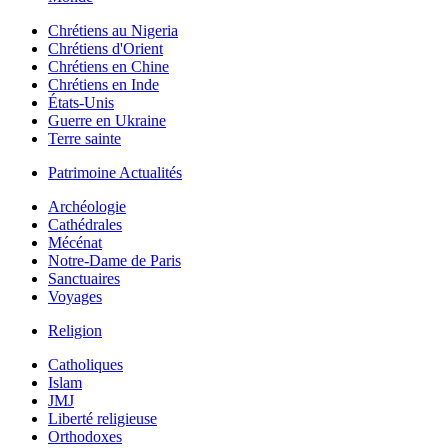
Chrétiens au Nigeria
Chrétiens d'Orient
Chrétiens en Chine
Chrétiens en Inde
États-Unis
Guerre en Ukraine
Terre sainte
Patrimoine Actualités
Archéologie
Cathédrales
Mécénat
Notre-Dame de Paris
Sanctuaires
Voyages
Religion
Catholiques
Islam
JMJ
Liberté religieuse
Orthodoxes