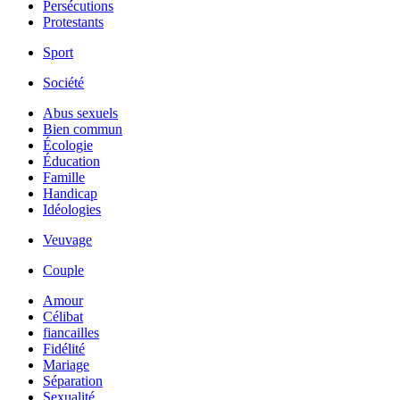
Persécutions
Protestants
Sport
Société
Abus sexuels
Bien commun
Écologie
Éducation
Famille
Handicap
Idéologies
Veuvage
Couple
Amour
Célibat
fiancailles
Fidélité
Mariage
Séparation
Sexualité