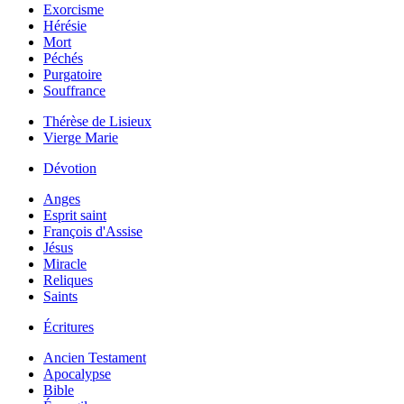
Exorcisme
Hérésie
Mort
Péchés
Purgatoire
Souffrance
Thérèse de Lisieux
Vierge Marie
Dévotion
Anges
Esprit saint
François d'Assise
Jésus
Miracle
Reliques
Saints
Écritures
Ancien Testament
Apocalypse
Bible