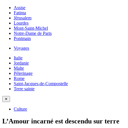
Assise
Fatima
Jérusalem
Lourdes
Mont-Saint-Michel
Notre-Dame de Paris
Pontmain
Voyages
Italie
Jordanie
Malte
Pèlerinage
Rome
Saint-Jacques-de-Compostelle
Terre sainte
✕
Culture
L’Amour incarné est descendu sur terre