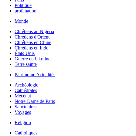
Politique
profanation
Monde
Chrétiens au Nigeria
Chrétiens d'Orient
Chrétiens en Chine
Chrétiens en Inde
États-Unis
Guerre en Ukraine
Terre sainte
Patrimoine Actualités
Archéologie
Cathédrales
Mécénat
Notre-Dame de Paris
Sanctuaires
Voyages
Religion
Catholiques