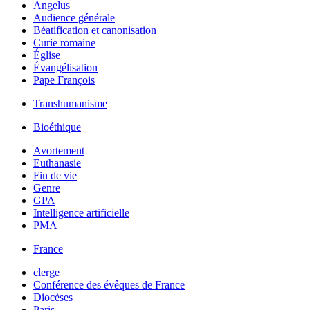
Angelus
Audience générale
Béatification et canonisation
Curie romaine
Église
Évangélisation
Pape François
Transhumanisme
Bioéthique
Avortement
Euthanasie
Fin de vie
Genre
GPA
Intelligence artificielle
PMA
France
clerge
Conférence des évêques de France
Diocèses
Paris