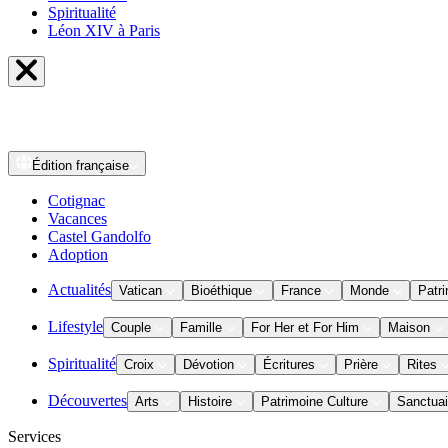
Spiritualité
Léon XIV à Paris
Édition
française
Cotignac
Vacances
Castel Gandolfo
Adoption
Actualités
Vatican
Bioéthique
France
Monde
Patri
Lifestyle
Couple
Famille
For Her et For Him
Maison
Spiritualité
Croix
Dévotion
Écritures
Prière
Rites
Découvertes
Arts
Histoire
Patrimoine Culture
Sanctuai
Services