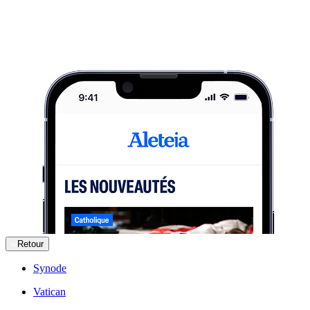
Retour
Synode
Vatican