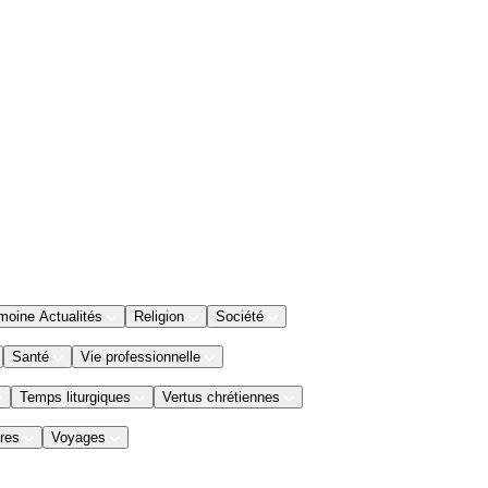
moine Actualités
Religion
Société
Santé
Vie professionnelle
Temps liturgiques
Vertus chrétiennes
res
Voyages