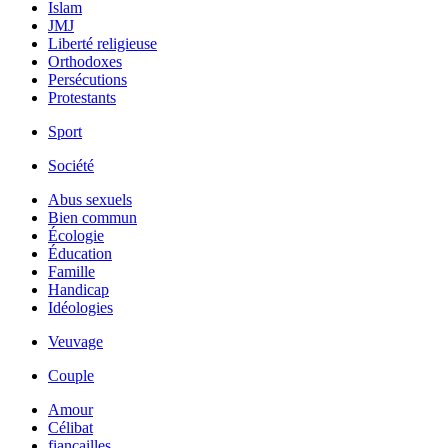
Islam
JMJ
Liberté religieuse
Orthodoxes
Persécutions
Protestants
Sport
Société
Abus sexuels
Bien commun
Écologie
Éducation
Famille
Handicap
Idéologies
Veuvage
Couple
Amour
Célibat
fiancailles