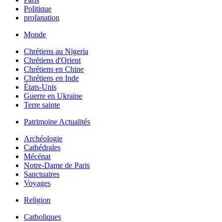
Politique
profanation
Monde
Chrétiens au Nigeria
Chrétiens d'Orient
Chrétiens en Chine
Chrétiens en Inde
États-Unis
Guerre en Ukraine
Terre sainte
Patrimoine Actualités
Archéologie
Cathédrales
Mécénat
Notre-Dame de Paris
Sanctuaires
Voyages
Religion
Catholiques