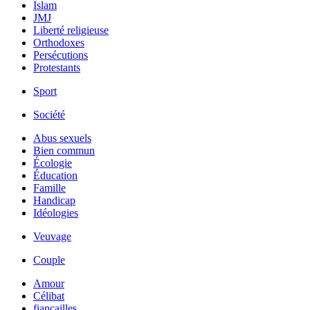
Islam
JMJ
Liberté religieuse
Orthodoxes
Persécutions
Protestants
Sport
Société
Abus sexuels
Bien commun
Écologie
Éducation
Famille
Handicap
Idéologies
Veuvage
Couple
Amour
Célibat
fiancailles