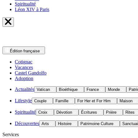
Spiritualité
Léon XIV à Paris
Édition
française
Cotignac
Vacances
Castel Gandolfo
Adoption
Actualités
Vatican
Bioéthique
France
Monde
Patri
Lifestyle
Couple
Famille
For Her et For Him
Maison
Spiritualité
Croix
Dévotion
Écritures
Prière
Rites
Découvertes
Arts
Histoire
Patrimoine Culture
Sanctuai
Services