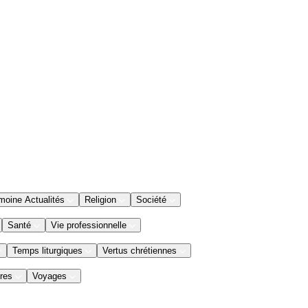
moine Actualités
Religion
Société
Santé
Vie professionnelle
Temps liturgiques
Vertus chrétiennes
res
Voyages