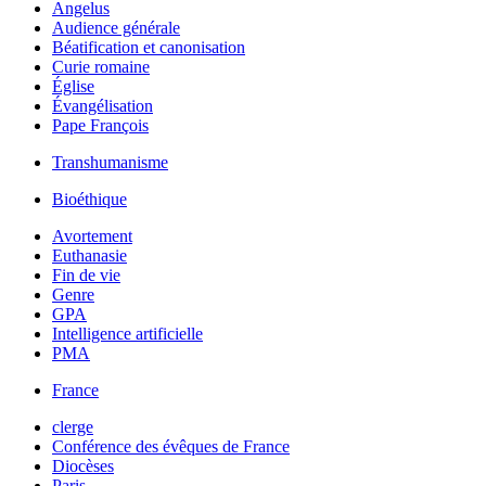
Angelus
Audience générale
Béatification et canonisation
Curie romaine
Église
Évangélisation
Pape François
Transhumanisme
Bioéthique
Avortement
Euthanasie
Fin de vie
Genre
GPA
Intelligence artificielle
PMA
France
clerge
Conférence des évêques de France
Diocèses
Paris