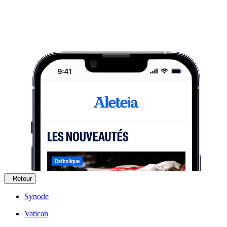
Retour
Synode
Vatican