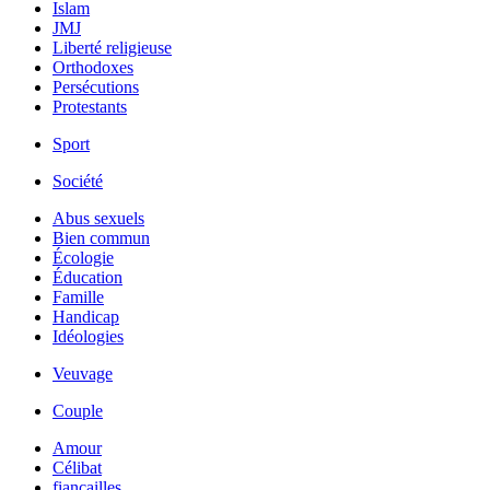
Islam
JMJ
Liberté religieuse
Orthodoxes
Persécutions
Protestants
Sport
Société
Abus sexuels
Bien commun
Écologie
Éducation
Famille
Handicap
Idéologies
Veuvage
Couple
Amour
Célibat
fiancailles