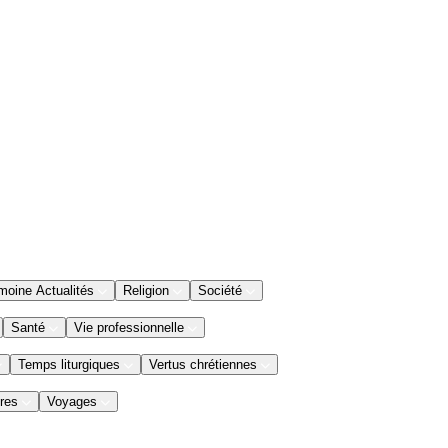
moine Actualités
Religion
Société
Santé
Vie professionnelle
Temps liturgiques
Vertus chrétiennes
res
Voyages