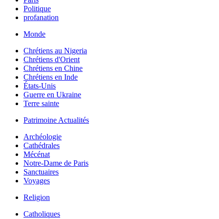
Politique
profanation
Monde
Chrétiens au Nigeria
Chrétiens d'Orient
Chrétiens en Chine
Chrétiens en Inde
États-Unis
Guerre en Ukraine
Terre sainte
Patrimoine Actualités
Archéologie
Cathédrales
Mécénat
Notre-Dame de Paris
Sanctuaires
Voyages
Religion
Catholiques