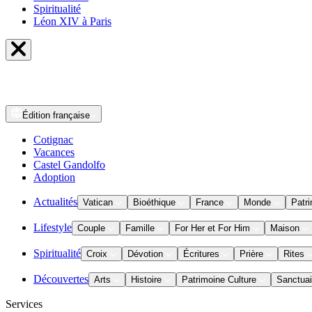
Spiritualité
Léon XIV à Paris
Édition
française
Cotignac
Vacances
Castel Gandolfo
Adoption
Actualités
Vatican
Bioéthique
France
Monde
Patri
Lifestyle
Couple
Famille
For Her et For Him
Maison
Spiritualité
Croix
Dévotion
Écritures
Prière
Rites
Découvertes
Arts
Histoire
Patrimoine Culture
Sanctuai
Services