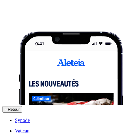
Retour
Synode
Vatican