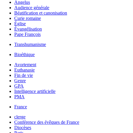
Angelus
Audience générale
Béatification et canonisation
Curie romaine
Église
Évangélisation
Pape François
Transhumanisme
Bioéthique
Avortement
Euthanasie
Fin de vie
Genre
GPA
Intelligence artificielle
PMA
France
clerge
Conférence des évêques de France
Diocèses
Paris