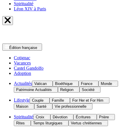
Spiritualité
Léon XIV à Paris
Édition
française
Cotignac
Vacances
Castel Gandolfo
Adoption
Actualités
Vatican
Bioéthique
France
Monde
Patrimoine Actualités
Religion
Société
Lifestyle
Couple
Famille
For Her et For Him
Maison
Santé
Vie professionnelle
Spiritualité
Croix
Dévotion
Écritures
Prière
Rites
Temps liturgiques
Vertus chrétiennes