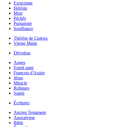
Exorcisme
Hérésie
Mort
Péchés
Purgatoire
Souffrance
Thérèse de Lisieux
Vierge Marie
Dévotion
Anges
Esprit saint
François d'Assise
Jésus
Miracle
Reliques
Saints
Écritures
Ancien Testament
Apocalypse
Bible