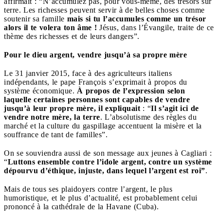
affirmait : “N’accumulez pas, pour vous-même, des trésors sur
terre. Les richesses peuvent servir à de belles choses comme
soutenir sa famille
mais si tu l’accumules comme un trésor
alors il te volera ton âme !
Jésus, dans l’Évangile, traite de ce
thème des richesses et de leurs dangers”.
Pour le dieu argent, vendre jusqu’à sa propre mère
Le 31 janvier 2015, face à des agriculteurs italiens
indépendants, le pape François s’exprimait à propos du
système économique.
À propos de l’expression selon
laquelle certaines personnes sont capables de vendre
jusqu’à leur propre mère, il expliquait
: “
Il s’agit ici de
vendre notre mère, la terre
. L’absolutisme des règles du
marché et la culture du gaspillage accentuent la misère et la
souffrance de tant de familles”.
On se souviendra aussi de son message aux jeunes à Cagliari :
“
Luttons ensemble contre l’idole argent, contre un système
dépourvu d’éthique, injuste, dans lequel l’argent est roi”
.
Mais de tous ses plaidoyers contre l’argent, le plus
humoristique, et le plus d’actualité, est probablement celui
prononcé à la cathédrale de la Havane (Cuba).