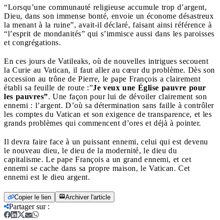
“Lorsqu’une communauté religieuse accumule trop d’argent,
Dieu, dans son immense bonté, envoie un économe désastreux
la menant à la ruine”, avait-il déclaré, faisant ainsi référence à
“l’esprit de mondanités” qui s’immisce aussi dans les paroisses
et congrégations.
En ces jours de Vatileaks, où de nouvelles intrigues secouent
la Curie au Vatican, il faut aller au cœur du problème. Dès son
accession au trône de Pierre, le pape François a clairement
établi sa feuille de route :”
Je veux une Église pauvre pour
les pauvres”
. Une façon pour lui de dévoiler clairement son
ennemi : l’argent. D’où sa détermination sans faille à contrôler
les comptes du Vatican et son exigence de transparence, et les
grands problèmes qui commencent d’ores et déjà à pointer.
Il devra faire face à un puissant ennemi, celui qui est devenu
le nouveau dieu, le dieu de la modernité, le dieu du
capitalisme. Le pape François a un grand ennemi, et cet
ennemi se cache dans sa propre maison, le Vatican. Cet
ennemi est le dieu argent.
Copier le lien
Archiver l'article
Partager sur
: