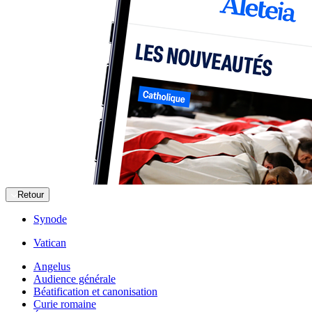
Retour
Synode
Vatican
Angelus
Audience générale
Béatification et canonisation
Curie romaine