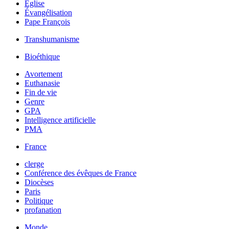
Église
Évangélisation
Pape François
Transhumanisme
Bioéthique
Avortement
Euthanasie
Fin de vie
Genre
GPA
Intelligence artificielle
PMA
France
clerge
Conférence des évêques de France
Diocèses
Paris
Politique
profanation
Monde