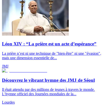
Léon XIV : “La prière est un acte d’espérance”
La prière n’est ni une technique de "bien-être" ni une "évasion",
mais une dimension essentielle de...
JMJ
Découvrez le vibrant hymne des JMJ de Séoul
Il était attendu par des millions de jeunes à travers le monde.
L’hymne officiel des Journées mondiales de la...
Lourdes