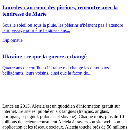
Lourdes : au cœur des piscines, rencontre avec la
tendresse de Marie
Sous le soleil ou sous la pluie, les pèlerins n'hésitent pas à attendre
leur passage pour être baignés dans...
Diplomatie
Ukraine : ce que la guerre a changé
Quatre ans de conflit en Ukraine ont changé les deux pays
belligérants, leurs voisins, ainsi que la façon de...
Lancé en 2013, Aleteia est un quotidien d'information gratuit sur
internet. Le site est publié en six langues (français, anglais,
portugais, espagnol, polonais et slovène). Chaque mois, plus de 10
millions de lecteurs consultent Aleteia à travers son site web, son
application et les réseaux sociaux. Aleteia touche près de 50 millions