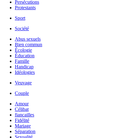
Persécutions
Protestants
Sport
Société
Abus sexuels
Bien commun
Écologie
Éducation
Famille
Handicap
Idéologies
Veuvage
Couple
Amour
Célibat
fiancailles
Fidélité
Mariage
Séparation
Sexualité