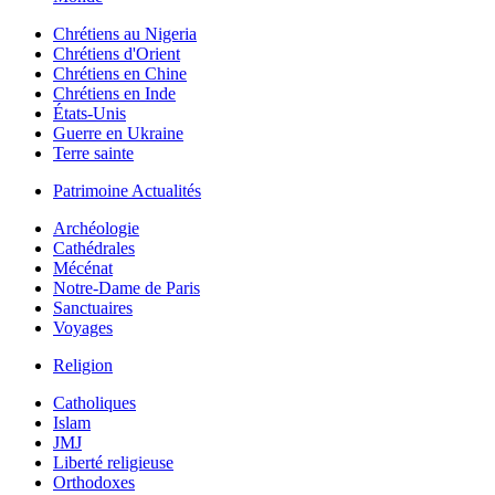
Chrétiens au Nigeria
Chrétiens d'Orient
Chrétiens en Chine
Chrétiens en Inde
États-Unis
Guerre en Ukraine
Terre sainte
Patrimoine Actualités
Archéologie
Cathédrales
Mécénat
Notre-Dame de Paris
Sanctuaires
Voyages
Religion
Catholiques
Islam
JMJ
Liberté religieuse
Orthodoxes