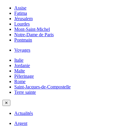
Assise
Fatima
Jérusalem
Lourdes
Mont-Saint-Michel
Notre-Dame de Paris
Pontmain
Voyages
Italie
Jordanie
Malte
Pèlerinage
Rome
Saint-Jacques-de-Compostelle
Terre sainte
✕
Actualités
Argent