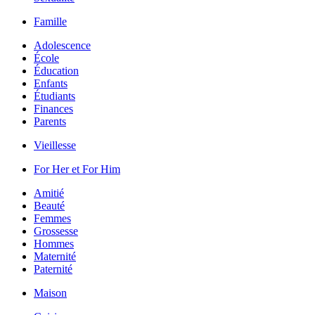
Famille
Adolescence
École
Éducation
Enfants
Étudiants
Finances
Parents
Vieillesse
For Her et For Him
Amitié
Beauté
Femmes
Grossesse
Hommes
Maternité
Paternité
Maison