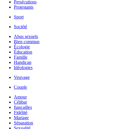
Persécutions
Protestants
Sport
Société
Abus sexuels
Bien commun
Écologie
Éducation
Famille
Handicap
Idéologies
Veuvage
Couple
Amour
Célibat
fiancailles
Fidélité
Mariage
Séparation
Sexualité