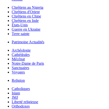
Chrétiens au Nigeria
Chrétiens d'Orient
Chrétiens en Chine
Chrétiens en Inde
États-Unis
Guerre en Ukraine
Terre sainte
Patrimoine Actualités
Archéologie
Cathédrales
Mécénat
Notre-Dame de Paris
Sanctuaires
Voyages
Religion
Catholiques
Islam
JMJ
Liberté religieuse
Orthodoxes