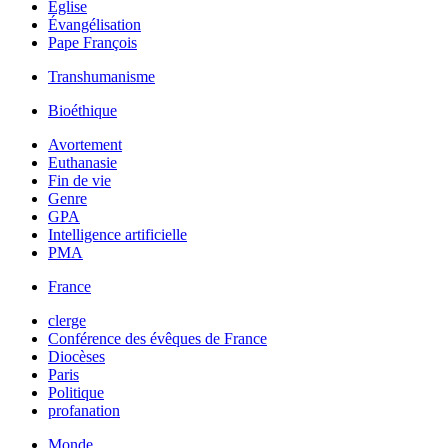
Église
Évangélisation
Pape François
Transhumanisme
Bioéthique
Avortement
Euthanasie
Fin de vie
Genre
GPA
Intelligence artificielle
PMA
France
clerge
Conférence des évêques de France
Diocèses
Paris
Politique
profanation
Monde