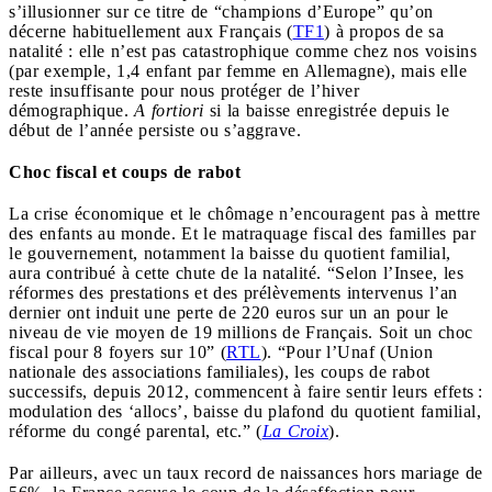
s’illusionner sur ce titre de “champions d’Europe” qu’on
décerne habituellement aux Français (
TF1
) à propos de sa
natalité : elle n’est pas catastrophique comme chez nos voisins
(par exemple, 1,4 enfant par femme en Allemagne), mais elle
reste insuffisante pour nous protéger de l’hiver
démographique.
A fortiori
si la baisse enregistrée depuis le
début de l’année persiste ou s’aggrave.
Choc fiscal et coups de rabot
La crise économique et le chômage n’encouragent pas à mettre
des enfants au monde. Et le matraquage fiscal des familles par
le gouvernement, notamment la baisse du quotient familial,
aura contribué à cette chute de la natalité. “Selon l’Insee, les
réformes des prestations et des prélèvements intervenus l’an
dernier ont induit une perte de 220 euros sur un an pour le
niveau de vie moyen de 19 millions de Français. Soit un choc
fiscal pour 8 foyers sur 10” (
RTL
). “Pour l’Unaf (Union
nationale des associations familiales), les coups de rabot
successifs, depuis 2012, commencent à faire sentir leurs effets :
modulation des ‘allocs’, baisse du plafond du quotient familial,
réforme du congé parental, etc.” (
La Croix
).
Par ailleurs, avec un taux record de naissances hors mariage de