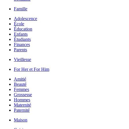
Famille
Adolescence
École
Éducation
Enfants
Étudiants
Finances
Parents
Vieillesse
For Her et For Him
Amitié
Beauté
Femmes
Grossesse
Hommes
Maternité
Paternité
Maison