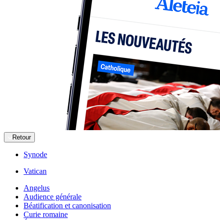
Retour
Synode
Vatican
Angelus
Audience générale
Béatification et canonisation
Curie romaine