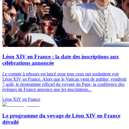
Léon XIV en France : la date des inscriptions aux
célébrations annoncée
Le compte à rebours est lancé pour tous ceux qui souhaitent voir
Léon XIV en France. Alors que le Vatican vient de publier, vendredi
7 août, le programme officiel du voyage du Pape, la conférence des
évêques de France annonce que les inscriptions...
Léon XIV en France
Le programme du voyage de Léon XIV en France
dévoilé