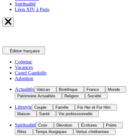
Spiritualité
Léon XIV à Paris
Édition
française
Cotignac
Vacances
Castel Gandolfo
Adoption
Actualités
Vatican
Bioéthique
France
Monde
Patrimoine Actualités
Religion
Société
Lifestyle
Couple
Famille
For Her et For Him
Maison
Santé
Vie professionnelle
Spiritualité
Croix
Dévotion
Écritures
Prière
Rites
Temps liturgiques
Vertus chrétiennes