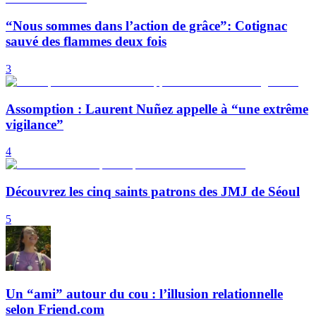
“Nous sommes dans l’action de grâce”: Cotignac
sauvé des flammes deux fois
3
Assomption : Laurent Nuñez appelle à “une extrême
vigilance”
4
Découvrez les cinq saints patrons des JMJ de Séoul
5
Un “ami” autour du cou : l’illusion relationnelle
selon Friend.com