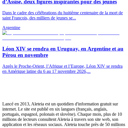
d’Assise, deux figures inspirantes pour des jeunes
Dans le cadre des célébrations du huitième centenaire de la mort de
saint François, des milliers de jeunes se...
Argentine
Léon XIV se rendra en Uruguay, en Argentine et au
Pérou en novembre
Après le Proche-Orient, l’Afrique et l’Europe, Léon XIV se rendra
en Amérique latine du 6 au 17 novembre 2026,...
Lancé en 2013, Aleteia est un quotidien d'information gratuit sur
internet. Le site est publié en six langues (français, anglais,
portugais, espagnol, polonais et slovène). Chaque mois, plus de 10
millions de lecteurs consultent Aleteia à travers son site web, son
application et les réseaux sociaux. Aleteia touche près de 50 millions