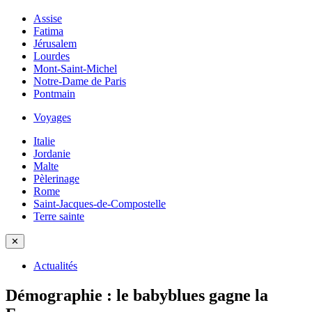
Assise
Fatima
Jérusalem
Lourdes
Mont-Saint-Michel
Notre-Dame de Paris
Pontmain
Voyages
Italie
Jordanie
Malte
Pèlerinage
Rome
Saint-Jacques-de-Compostelle
Terre sainte
✕
Actualités
Démographie : le babyblues gagne la