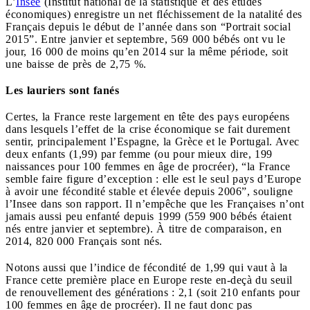
L’
Insee
(Institut national de la statistique et des études
économiques) enregistre un net fléchissement de la natalité des
Français depuis le début de l’année dans son “Portrait social
2015”. Entre janvier et septembre, 569 000 bébés ont vu le
jour, 16 000 de moins qu’en 2014 sur la même période, soit
une baisse de près de 2,75 %.
Les lauriers sont fanés
Certes, la France reste largement en tête des pays européens
dans lesquels l’effet de la crise économique se fait durement
sentir, principalement l’Espagne, la Grèce et le Portugal. Avec
deux enfants (1,99) par femme (ou pour mieux dire, 199
naissances pour 100 femmes en âge de procréer), “la France
semble faire figure d’exception : elle est le seul pays d’Europe
à avoir une fécondité stable et élevée depuis 2006”, souligne
l’Insee dans son rapport. Il n’empêche que les Françaises n’ont
jamais aussi peu enfanté depuis 1999 (559 900 bébés étaient
nés entre janvier et septembre). À titre de comparaison, en
2014, 820 000 Français sont nés.
Notons aussi que l’indice de fécondité de 1,99 qui vaut à la
France cette première place en Europe reste en-deçà du seuil
de renouvellement des générations : 2,1 (soit 210 enfants pour
100 femmes en âge de procréer). Il ne faut donc pas