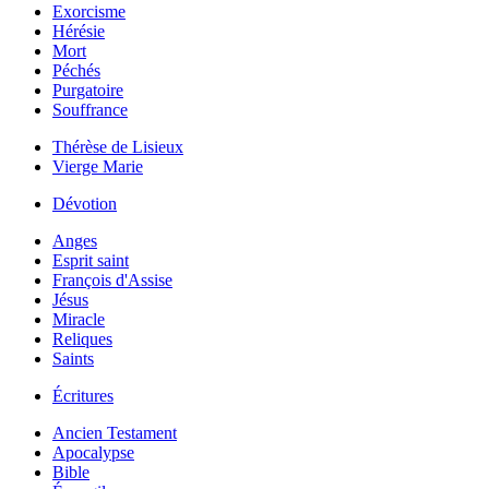
Exorcisme
Hérésie
Mort
Péchés
Purgatoire
Souffrance
Thérèse de Lisieux
Vierge Marie
Dévotion
Anges
Esprit saint
François d'Assise
Jésus
Miracle
Reliques
Saints
Écritures
Ancien Testament
Apocalypse
Bible