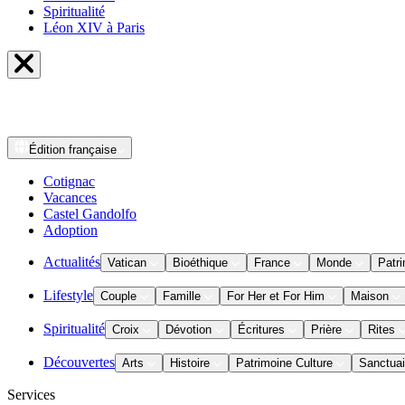
Spiritualité
Léon XIV à Paris
Édition
française
Cotignac
Vacances
Castel Gandolfo
Adoption
Actualités
Vatican
Bioéthique
France
Monde
Patri
Lifestyle
Couple
Famille
For Her et For Him
Maison
Spiritualité
Croix
Dévotion
Écritures
Prière
Rites
Découvertes
Arts
Histoire
Patrimoine Culture
Sanctuai
Services