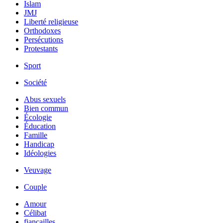
Islam
JMJ
Liberté religieuse
Orthodoxes
Persécutions
Protestants
Sport
Société
Abus sexuels
Bien commun
Écologie
Éducation
Famille
Handicap
Idéologies
Veuvage
Couple
Amour
Célibat
fiancailles