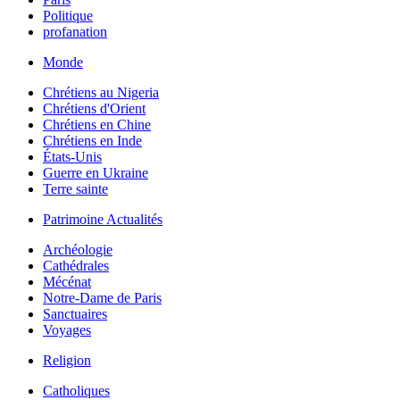
Politique
profanation
Monde
Chrétiens au Nigeria
Chrétiens d'Orient
Chrétiens en Chine
Chrétiens en Inde
États-Unis
Guerre en Ukraine
Terre sainte
Patrimoine Actualités
Archéologie
Cathédrales
Mécénat
Notre-Dame de Paris
Sanctuaires
Voyages
Religion
Catholiques