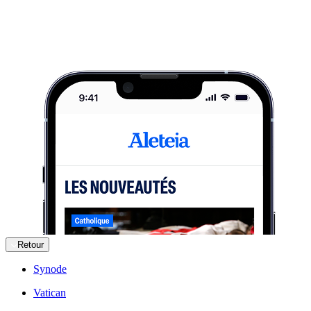
Retour
Synode
Vatican