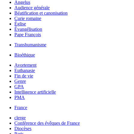
Angelus
Audience générale
Béatification et canonisation
Curie romaine
Église
Évangélisation
Pape François
Transhumanisme
Bioéthique
Avortement
Euthanasie
Fin de vie
Genre
GPA
Intelligence artificielle
PMA
France
clerge
Conférence des évêques de France
Diocèses
Paris