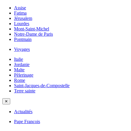
Assise
Fatima
Jérusalem
Lourdes
Mont-Saint-Michel
Notre-Dame de Paris
Pontmain
Voyages
Italie
Jordanie
Malte
Pèlerinage
Rome
Saint-Jacques-de-Compostelle
Terre sainte
✕
Actualités
Pape François