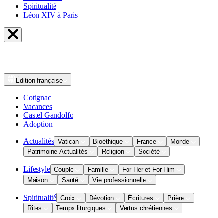
Spiritualité
Léon XIV à Paris
Édition
française
Cotignac
Vacances
Castel Gandolfo
Adoption
Actualités
Vatican
Bioéthique
France
Monde
Patrimoine Actualités
Religion
Société
Lifestyle
Couple
Famille
For Her et For Him
Maison
Santé
Vie professionnelle
Spiritualité
Croix
Dévotion
Écritures
Prière
Rites
Temps liturgiques
Vertus chrétiennes