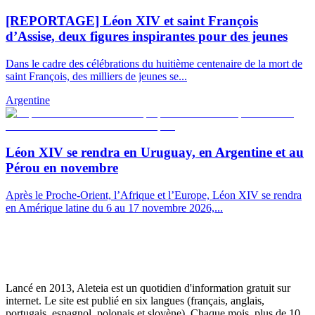
[REPORTAGE] Léon XIV et saint François
d’Assise, deux figures inspirantes pour des jeunes
Dans le cadre des célébrations du huitième centenaire de la mort de
saint François, des milliers de jeunes se...
Argentine
Léon XIV se rendra en Uruguay, en Argentine et au
Pérou en novembre
Après le Proche-Orient, l’Afrique et l’Europe, Léon XIV se rendra
en Amérique latine du 6 au 17 novembre 2026,...
Lancé en 2013, Aleteia est un quotidien d'information gratuit sur
internet. Le site est publié en six langues (français, anglais,
portugais, espagnol, polonais et slovène). Chaque mois, plus de 10