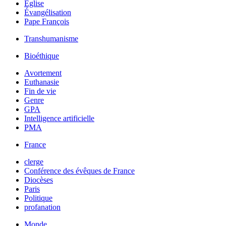
Église
Évangélisation
Pape François
Transhumanisme
Bioéthique
Avortement
Euthanasie
Fin de vie
Genre
GPA
Intelligence artificielle
PMA
France
clerge
Conférence des évêques de France
Diocèses
Paris
Politique
profanation
Monde