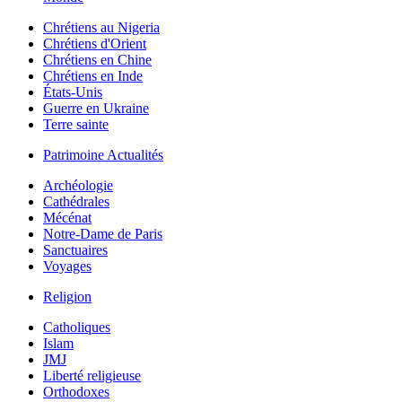
Chrétiens au Nigeria
Chrétiens d'Orient
Chrétiens en Chine
Chrétiens en Inde
États-Unis
Guerre en Ukraine
Terre sainte
Patrimoine Actualités
Archéologie
Cathédrales
Mécénat
Notre-Dame de Paris
Sanctuaires
Voyages
Religion
Catholiques
Islam
JMJ
Liberté religieuse
Orthodoxes