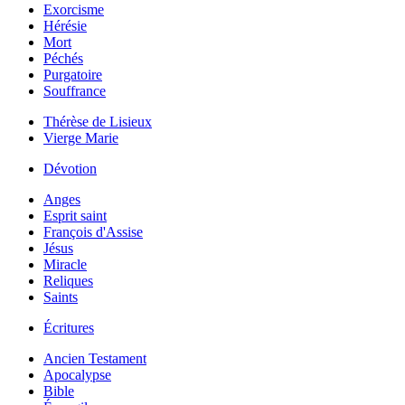
Exorcisme
Hérésie
Mort
Péchés
Purgatoire
Souffrance
Thérèse de Lisieux
Vierge Marie
Dévotion
Anges
Esprit saint
François d'Assise
Jésus
Miracle
Reliques
Saints
Écritures
Ancien Testament
Apocalypse
Bible