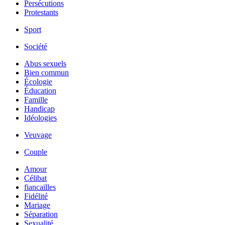
Persécutions
Protestants
Sport
Société
Abus sexuels
Bien commun
Écologie
Éducation
Famille
Handicap
Idéologies
Veuvage
Couple
Amour
Célibat
fiancailles
Fidélité
Mariage
Séparation
Sexualité