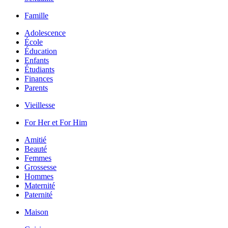
Famille
Adolescence
École
Éducation
Enfants
Étudiants
Finances
Parents
Vieillesse
For Her et For Him
Amitié
Beauté
Femmes
Grossesse
Hommes
Maternité
Paternité
Maison