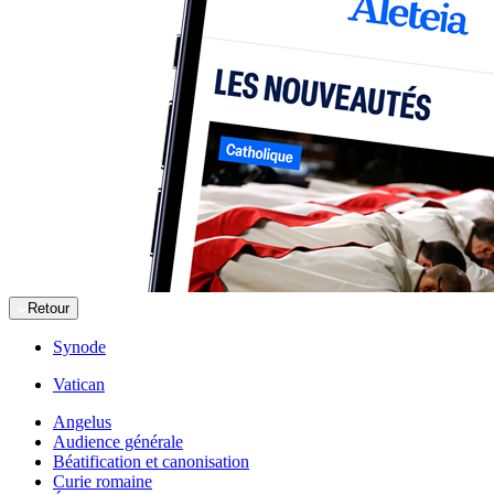
Retour
Synode
Vatican
Angelus
Audience générale
Béatification et canonisation
Curie romaine