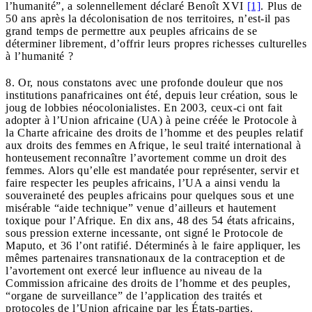
l’humanité”, a solennellement déclaré Benoît XVI
[1]
. Plus de
50 ans après la décolonisation de nos territoires, n’est-il pas
grand temps de permettre aux peuples africains de se
déterminer librement, d’offrir leurs propres richesses culturelles
à l’humanité ?
8. Or, nous constatons avec une profonde douleur que nos
institutions panafricaines ont été, depuis leur création, sous le
joug de lobbies néocolonialistes. En 2003, ceux-ci ont fait
adopter à l’Union africaine (UA) à peine créée le Protocole à
la Charte africaine des droits de l’homme et des peuples relatif
aux droits des femmes en Afrique, le seul traité international à
honteusement reconnaître l’avortement comme un droit des
femmes. Alors qu’elle est mandatée pour représenter, servir et
faire respecter les peuples africains, l’UA a ainsi vendu la
souveraineté des peuples africains pour quelques sous et une
misérable “aide technique” venue d’ailleurs et hautement
toxique pour l’Afrique. En dix ans, 48 des 54 états africains,
sous pression externe incessante, ont signé le Protocole de
Maputo, et 36 l’ont ratifié. Déterminés à le faire appliquer, les
mêmes partenaires transnationaux de la contraception et de
l’avortement ont exercé leur influence au niveau de la
Commission africaine des droits de l’homme et des peuples,
“organe de surveillance” de l’application des traités et
protocoles de l’Union africaine par les États-parties.