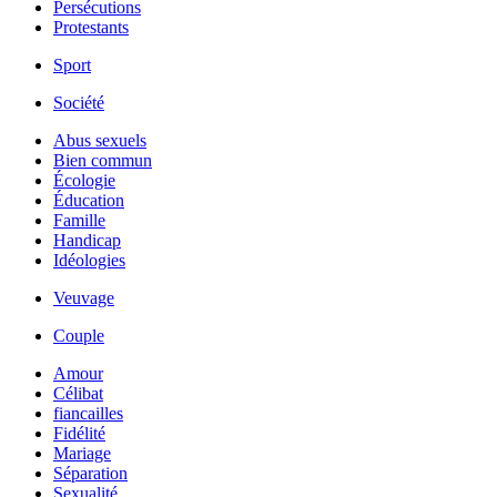
Persécutions
Protestants
Sport
Société
Abus sexuels
Bien commun
Écologie
Éducation
Famille
Handicap
Idéologies
Veuvage
Couple
Amour
Célibat
fiancailles
Fidélité
Mariage
Séparation
Sexualité