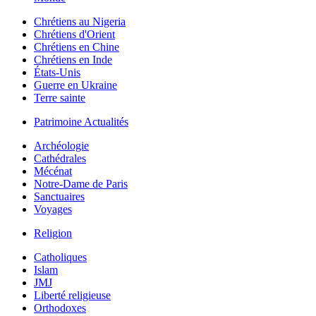
Chrétiens au Nigeria
Chrétiens d'Orient
Chrétiens en Chine
Chrétiens en Inde
États-Unis
Guerre en Ukraine
Terre sainte
Patrimoine Actualités
Archéologie
Cathédrales
Mécénat
Notre-Dame de Paris
Sanctuaires
Voyages
Religion
Catholiques
Islam
JMJ
Liberté religieuse
Orthodoxes