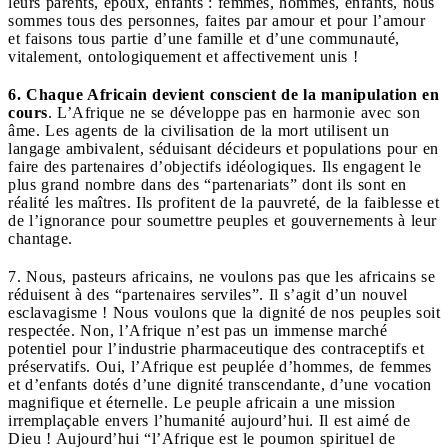
leurs parents, époux, enfants : femmes, hommes, enfants, nous
sommes tous des personnes, faites par amour et pour l’amour
et faisons tous partie d’une famille et d’une communauté,
vitalement, ontologiquement et affectivement unis !
6. Chaque Africain devient conscient de la manipulation en
cours
. L’Afrique ne se développe pas en harmonie avec son
âme. Les agents de la civilisation de la mort utilisent un
langage ambivalent, séduisant décideurs et populations pour en
faire des partenaires d’objectifs idéologiques. Ils engagent le
plus grand nombre dans des “partenariats” dont ils sont en
réalité les maîtres. Ils profitent de la pauvreté, de la faiblesse et
de l’ignorance pour soumettre peuples et gouvernements à leur
chantage.
7. Nous, pasteurs africains, ne voulons pas que les africains se
réduisent à des “partenaires serviles”. Il s’agit d’un nouvel
esclavagisme ! Nous voulons que la dignité de nos peuples soit
respectée. Non, l’Afrique n’est pas un immense marché
potentiel pour l’industrie pharmaceutique des contraceptifs et
préservatifs. Oui, l’Afrique est peuplée d’hommes, de femmes
et d’enfants dotés d’une dignité transcendante, d’une vocation
magnifique et éternelle. Le peuple africain a une mission
irremplaçable envers l’humanité aujourd’hui. Il est aimé de
Dieu ! Aujourd’hui “l’Afrique est le poumon spirituel de