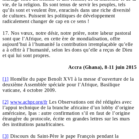
vie, de la religion. Ils sont tenus de servir les peuples, tels
qu’ils sont et veulent être, enracinés dans une riche diversité
de cultures. Puissent les politiques de développement
radicalement changer de cap en ce sens !
17. Nos vœux, notre désir, notre prière, notre labeur pastoral
sont que l’Afrique, en cette ère de mondialisation, offre
aujourd’hui à l’humanité la contribution irremplaçable qu’elle
a à offrir à l’humanité, selon les dons qu’elle a reçus de Dieu
et qui lui sont propres.
Accra (Ghana), 8-11 juin 2015
[1]
Homélie du pape Benoît XVI à la messe d’ouverture de la
deuxième Assemblée spéciale pour l’Afrique, Basilique
vaticane, 4 octobre 2009.
[2]
www.achpr.org/fr
Les Observations ont été rédigées avec
l’appui technique de la branche africaine d’un lobby d’origine
américaine, Ipas : autre confirmation s’il en faut de l’origine
étrangère du protocole, écrite en grandes lettres sur les murs
des institutions panafricaines.
[3]
Discours du Saint-Père le pape François pendant la