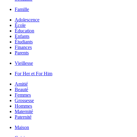
Famille
Adolescence
École
Éducation
Enfants
Étudiants
Finances
Parents
Vieillesse
For Her et For Him
Amitié
Beauté
Femmes
Grossesse
Hommes
Maternité
Paternité
Maison