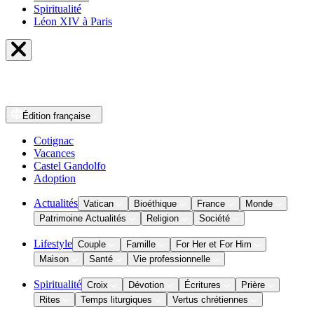
Spiritualité
Léon XIV à Paris
Édition
française
Cotignac
Vacances
Castel Gandolfo
Adoption
Actualités
Vatican
Bioéthique
France
Monde
Patrimoine Actualités
Religion
Société
Lifestyle
Couple
Famille
For Her et For Him
Maison
Santé
Vie professionnelle
Spiritualité
Croix
Dévotion
Écritures
Prière
Rites
Temps liturgiques
Vertus chrétiennes