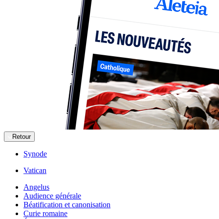
Retour
Synode
Vatican
Angelus
Audience générale
Béatification et canonisation
Curie romaine