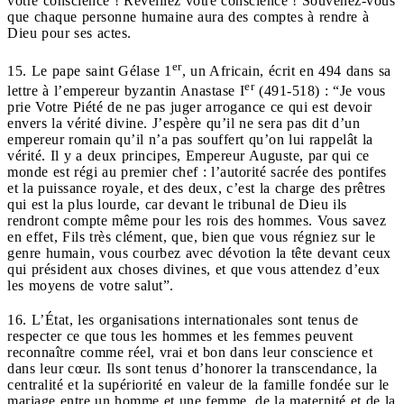
votre conscience ! Réveillez votre conscience ! Souvenez-vous
que chaque personne humaine aura des comptes à rendre à
Dieu pour ses actes.
er
15. Le pape saint Gélase 1
, un Africain, écrit en 494 dans sa
er
lettre à l’empereur byzantin Anastase I
(491-518) : “Je vous
prie Votre Piété de ne pas juger arrogance ce qui est devoir
envers la vérité divine. J’espère qu’il ne sera pas dit d’un
empereur romain qu’il n’a pas souffert qu’on lui rappelât la
vérité. Il y a deux principes, Empereur Auguste, par qui ce
monde est régi au premier chef : l’autorité sacrée des pontifes
et la puissance royale, et des deux, c’est la charge des prêtres
qui est la plus lourde, car devant le tribunal de Dieu ils
rendront compte même pour les rois des hommes. Vous savez
en effet, Fils très clément, que, bien que vous régniez sur le
genre humain, vous courbez avec dévotion la tête devant ceux
qui président aux choses divines, et que vous attendez d’eux
les moyens de votre salut”.
16. L’État, les organisations internationales sont tenus de
respecter ce que tous les hommes et les femmes peuvent
reconnaître comme réel, vrai et bon dans leur conscience et
dans leur cœur. Ils sont tenus d’honorer la transcendance, la
centralité et la supériorité en valeur de la famille fondée sur le
mariage entre un homme et une femme, de la maternité et de la