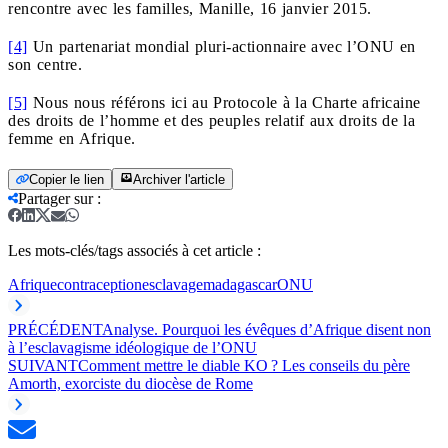
rencontre avec les familles, Manille, 16 janvier 2015.
[4]
Un partenariat mondial pluri-actionnaire avec l’ONU en
son centre.
[5]
Nous nous référons ici au Protocole à la Charte africaine
des droits de l’homme et des peuples relatif aux droits de la
femme en Afrique.
Copier le lien
Archiver l'article
Partager sur
:
Les mots-clés/tags associés à cet article :
Afrique
contraception
esclavage
madagascar
ONU
PRÉCÉDENT
Analyse. Pourquoi les évêques d’Afrique disent non
à l’esclavagisme idéologique de l’ONU
SUIVANT
Comment mettre le diable KO ? Les conseils du père
Amorth, exorciste du diocèse de Rome