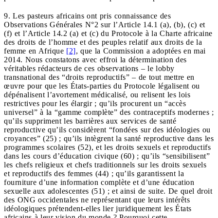
9. Les pasteurs africains ont pris connaissance des
Observations Générales N°2 sur l’Article 14.1 (a), (b), (c) et
(f) et l’Article 14.2 (a) et (c) du Protocole à la Charte africaine
des droits de l’homme et des peuples relatif aux droits de la
femme en Afrique
[2]
, que la Commission a adoptées en mai
2014. Nous constatons avec effroi la détermination des
véritables rédacteurs de ces observations – le lobby
transnational des “droits reproductifs” – de tout mettre en
œuvre pour que les États-parties du Protocole légalisent ou
dépénalisent l’avortement médicalisé, ou relisent les lois
restrictives pour les élargir ; qu’ils procurent un “accès
universel” à la “gamme complète” des contraceptifs modernes ;
qu’ils suppriment les barrières aux services de santé
reproductive qu’ils considèrent “fondées sur des idéologies ou
croyances” (25) ; qu’ils intègrent la santé reproductive dans les
programmes scolaires (52), et les droits sexuels et reproductifs
dans les cours d’éducation civique (60) ; qu’ils “sensibilisent”
les chefs religieux et chefs traditionnels sur les droits sexuels
et reproductifs des femmes (44) ; qu’ils garantissent la
fourniture d’une information complète et d’une éducation
sexuelle aux adolescentes (51) ; et ainsi de suite. De quel droit
des ONG occidentales ne représentant que leurs intérêts
idéologiques prétendent-elles lier juridiquement les États
africains à leur vision du monde ? Pourquoi cette