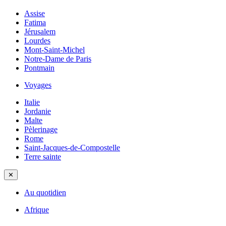
Assise
Fatima
Jérusalem
Lourdes
Mont-Saint-Michel
Notre-Dame de Paris
Pontmain
Voyages
Italie
Jordanie
Malte
Pèlerinage
Rome
Saint-Jacques-de-Compostelle
Terre sainte
✕
Au quotidien
Afrique