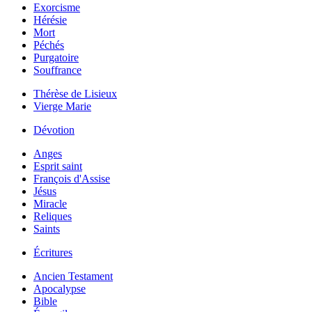
Exorcisme
Hérésie
Mort
Péchés
Purgatoire
Souffrance
Thérèse de Lisieux
Vierge Marie
Dévotion
Anges
Esprit saint
François d'Assise
Jésus
Miracle
Reliques
Saints
Écritures
Ancien Testament
Apocalypse
Bible