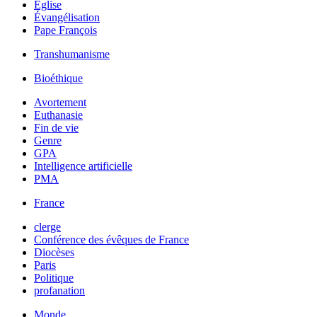
Église
Évangélisation
Pape François
Transhumanisme
Bioéthique
Avortement
Euthanasie
Fin de vie
Genre
GPA
Intelligence artificielle
PMA
France
clerge
Conférence des évêques de France
Diocèses
Paris
Politique
profanation
Monde