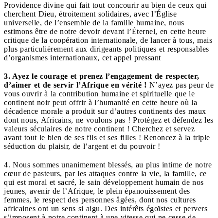
Providence divine qui fait tout concourir au bien de ceux qui
cherchent Dieu, étroitement solidaires, avec l’Église
universelle, de l’ensemble de la famille humaine, nous
estimons être de notre devoir devant l’Éternel, en cette heure
critique de la coopération internationale, de lancer à tous, mais
plus particulièrement aux dirigeants politiques et responsables
d’organismes internationaux, cet appel pressant
3. Ayez le courage et prenez l’engagement de respecter,
d’aimer et de servir l’Afrique en vérité !
N’ayez pas peur de
vous ouvrir à la contribution humaine et spirituelle que le
continent noir peut offrir à l’humanité en cette heure où la
décadence morale a produit sur d’autres continents des maux
dont nous, Africains, ne voulons pas ! Protégez et défendez les
valeurs séculaires de notre continent ! Cherchez et servez
avant tout le bien de ses fils et ses filles ! Renoncez à la triple
séduction du plaisir, de l’argent et du pouvoir !
4. Nous sommes unanimement blessés, au plus intime de notre
cœur de pasteurs, par les attaques contre la vie, la famille, ce
qui est moral et sacré, le sain développement humain de nos
jeunes, avenir de l’Afrique, le plein épanouissement des
femmes, le respect des personnes âgées, dont nos cultures
africaines ont un sens si aigu. Des intérêts égoïstes et pervers
s’imposent à notre continent à une vitesse qui ne cesse de