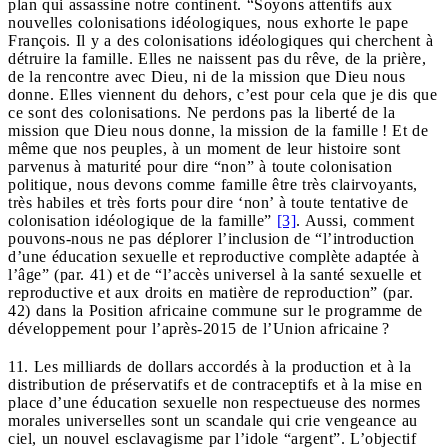
plan qui assassine notre continent. “Soyons attentifs aux
nouvelles colonisations idéologiques, nous exhorte le pape
François. Il y a des colonisations idéologiques qui cherchent à
détruire la famille. Elles ne naissent pas du rêve, de la prière,
de la rencontre avec Dieu, ni de la mission que Dieu nous
donne. Elles viennent du dehors, c’est pour cela que je dis que
ce sont des colonisations. Ne perdons pas la liberté de la
mission que Dieu nous donne, la mission de la famille ! Et de
même que nos peuples, à un moment de leur histoire sont
parvenus à maturité pour dire “non” à toute colonisation
politique, nous devons comme famille être très clairvoyants,
très habiles et très forts pour dire ‘non’ à toute tentative de
colonisation idéologique de la famille”
[3]
. Aussi, comment
pouvons-nous ne pas déplorer l’inclusion de “l’introduction
d’une éducation sexuelle et reproductive complète adaptée à
l’âge” (par. 41) et de “l’accès universel à la santé sexuelle et
reproductive et aux droits en matière de reproduction” (par.
42) dans la Position africaine commune sur le programme de
développement pour l’après-2015 de l’Union africaine ?
11. Les milliards de dollars accordés à la production et à la
distribution de préservatifs et de contraceptifs et à la mise en
place d’une éducation sexuelle non respectueuse des normes
morales universelles sont un scandale qui crie vengeance au
ciel, un nouvel esclavagisme par l’idole “argent”. L’objectif