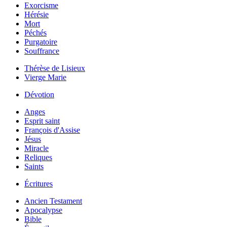
Exorcisme
Hérésie
Mort
Péchés
Purgatoire
Souffrance
Thérèse de Lisieux
Vierge Marie
Dévotion
Anges
Esprit saint
François d'Assise
Jésus
Miracle
Reliques
Saints
Écritures
Ancien Testament
Apocalypse
Bible