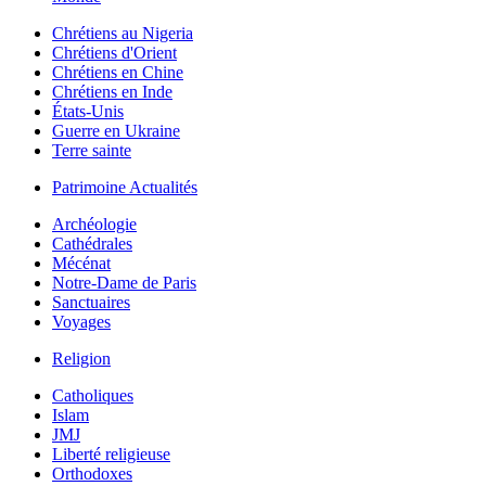
Chrétiens au Nigeria
Chrétiens d'Orient
Chrétiens en Chine
Chrétiens en Inde
États-Unis
Guerre en Ukraine
Terre sainte
Patrimoine Actualités
Archéologie
Cathédrales
Mécénat
Notre-Dame de Paris
Sanctuaires
Voyages
Religion
Catholiques
Islam
JMJ
Liberté religieuse
Orthodoxes