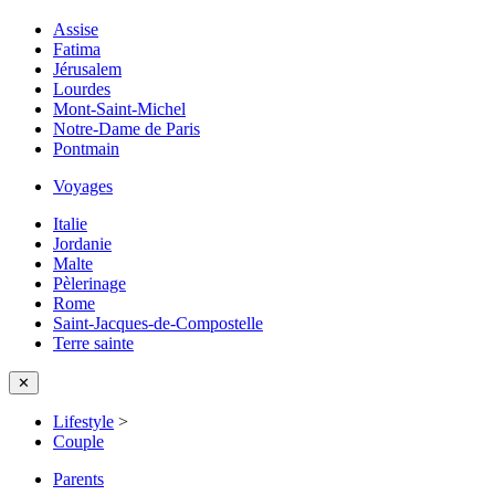
Assise
Fatima
Jérusalem
Lourdes
Mont-Saint-Michel
Notre-Dame de Paris
Pontmain
Voyages
Italie
Jordanie
Malte
Pèlerinage
Rome
Saint-Jacques-de-Compostelle
Terre sainte
✕
Lifestyle
>
Couple
Parents