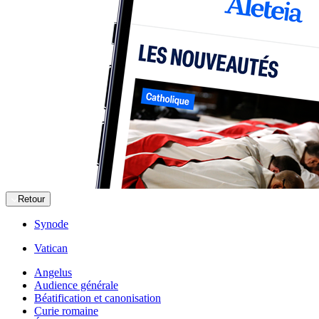
Retour
Synode
Vatican
Angelus
Audience générale
Béatification et canonisation
Curie romaine