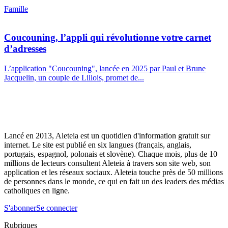
Famille
Coucouning, l’appli qui révolutionne votre carnet
d’adresses
L’application "Coucouning", lancée en 2025 par Paul et Brune
Jacquelin, un couple de Lillois, promet de...
Lancé en 2013, Aleteia est un quotidien d'information gratuit sur
internet. Le site est publié en six langues (français, anglais,
portugais, espagnol, polonais et slovène). Chaque mois, plus de 10
millions de lecteurs consultent Aleteia à travers son site web, son
application et les réseaux sociaux. Aleteia touche près de 50 millions
de personnes dans le monde, ce qui en fait un des leaders des médias
catholiques en ligne.
S'abonner
Se connecter
Rubriques