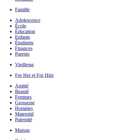
Famille
Adolescence
École
Éducation
Enfants
Étudiants
Finances
Parents
Vieillesse
For Her et For Him
Amitié
Beauté
Femmes
Grossesse
Hommes
Maternité
Paternité
Maison