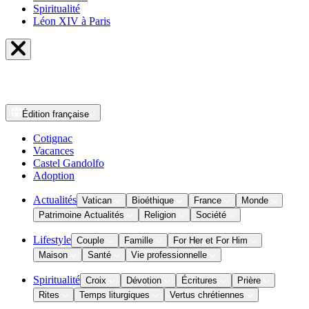
Spiritualité
Léon XIV à Paris
Édition
française
Cotignac
Vacances
Castel Gandolfo
Adoption
Actualités
Vatican
Bioéthique
France
Monde
Patrimoine Actualités
Religion
Société
Lifestyle
Couple
Famille
For Her et For Him
Maison
Santé
Vie professionnelle
Spiritualité
Croix
Dévotion
Écritures
Prière
Rites
Temps liturgiques
Vertus chrétiennes