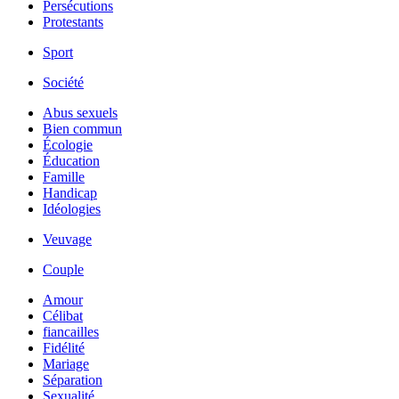
Persécutions
Protestants
Sport
Société
Abus sexuels
Bien commun
Écologie
Éducation
Famille
Handicap
Idéologies
Veuvage
Couple
Amour
Célibat
fiancailles
Fidélité
Mariage
Séparation
Sexualité