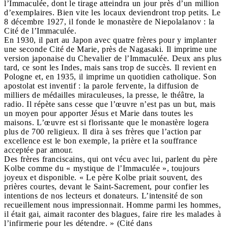
l’Immaculée, dont le tirage atteindra un jour près d’un million
d’exemplaires. Bien vite les locaux deviendront trop petits. Le
8 décembre 1927, il fonde le monastère de Niepolalanov : la
Cité de l’Immaculée.
En 1930, il part au Japon avec quatre frères pour y implanter
une seconde Cité de Marie, près de Nagasaki. Il imprime une
version japonaise du Chevalier de l’Immaculée. Deux ans plus
tard, ce sont les Indes, mais sans trop de succès. Il revient en
Pologne et, en 1935, il imprime un quotidien catholique. Son
apostolat est inventif : la parole fervente, la diffusion de
milliers de médailles miraculeuses, la presse, le théâtre, la
radio. Il répète sans cesse que l’œuvre n’est pas un but, mais
un moyen pour apporter Jésus et Marie dans toutes les
maisons. L’œuvre est si florissante que le monastère logera
plus de 700 religieux. Il dira à ses frères que l’action par
excellence est le bon exemple, la prière et la souffrance
acceptée par amour.
Des frères franciscains, qui ont vécu avec lui, parlent du père
Kolbe comme du « mystique de l’Immaculée », toujours
joyeux et disponible. « Le père Kolbe priait souvent, des
prières courtes, devant le Saint-Sacrement, pour confier les
intentions de nos lecteurs et donateurs. L’intensité de son
recueillement nous impressionnait. Homme parmi les hommes,
il était gai, aimait raconter des blagues, faire rire les malades à
l’infirmerie pour les détendre. » (Cité dans