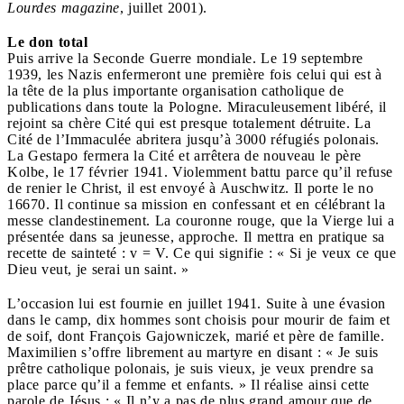
Lourdes magazine
, juillet 2001).
Le don total
Puis arrive la Seconde Guerre mondiale. Le 19 septembre
1939, les Nazis enfermeront une première fois celui qui est à
la tête de la plus importante organisation catholique de
publications dans toute la Pologne. Miraculeusement libéré, il
rejoint sa chère Cité qui est presque totalement détruite. La
Cité de l’Immaculée abritera jusqu’à 3000 réfugiés polonais.
La Gestapo fermera la Cité et arrêtera de nouveau le père
Kolbe, le 17 février 1941. Violemment battu parce qu’il refuse
de renier le Christ, il est envoyé à Auschwitz. Il porte le no
16670. Il continue sa mission en confessant et en célébrant la
messe clandestinement. La couronne rouge, que la Vierge lui a
présentée dans sa jeunesse, approche. Il mettra en pratique sa
recette de sainteté : v = V. Ce qui signifie : « Si je veux ce que
Dieu veut, je serai un saint. »
L’occasion lui est fournie en juillet 1941. Suite à une évasion
dans le camp, dix hommes sont choisis pour mourir de faim et
de soif, dont François Gajowniczek, marié et père de famille.
Maximilien s’offre librement au martyre en disant : « Je suis
prêtre catholique polonais, je suis vieux, je veux prendre sa
place parce qu’il a femme et enfants. » Il réalise ainsi cette
parole de Jésus : « Il n’y a pas de plus grand amour que de