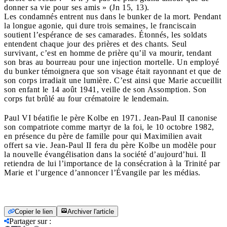
donner sa vie pour ses amis » (Jn 15, 13).
Les condamnés entrent nus dans le bunker de la mort. Pendant
la longue agonie, qui dure trois semaines, le franciscain
soutient l’espérance de ses camarades. Étonnés, les soldats
entendent chaque jour des prières et des chants. Seul
survivant, c’est en homme de prière qu’il va mourir, tendant
son bras au bourreau pour une injection mortelle. Un employé
du bunker témoignera que son visage était rayonnant et que de
son corps irradiait une lumière. C’est ainsi que Marie accueillit
son enfant le 14 août 1941, veille de son Assomption. Son
corps fut brûlé au four crématoire le lendemain.
Paul VI béatifie le père Kolbe en 1971. Jean-Paul II canonise
son compatriote comme martyr de la foi, le 10 octobre 1982,
en présence du père de famille pour qui Maximilien avait
offert sa vie. Jean-Paul II fera du père Kolbe un modèle pour
la nouvelle évangélisation dans la société d’aujourd’hui. Il
retiendra de lui l’importance de la consécration à la Trinité par
Marie et l’urgence d’annoncer l’Évangile par les médias.
Copier le lien
Archiver l'article
Partager sur
: