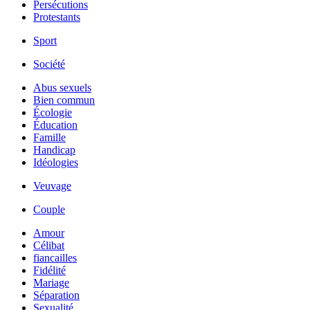
Persécutions
Protestants
Sport
Société
Abus sexuels
Bien commun
Écologie
Éducation
Famille
Handicap
Idéologies
Veuvage
Couple
Amour
Célibat
fiancailles
Fidélité
Mariage
Séparation
Sexualité