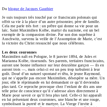
Du
blogue de Jacques Gauthier
Je suis toujours très touché par ce franciscain polonais qui
offrit sa vie à la place d’un autre prisonnier, père de famille.
Cela me parle très fort : un prêtre qui donne sa vie pour un
laïc. Saint Maximilien Kolbe, martyr du nazisme, est un bel
exemple de la compassion divine. Par son don suprême à
Auschwitz, survenu la veille de l’Assomption de Marie, c’est
la victoire du Christ ressuscité que nous célébrons.
Les deux couronnes
Maximilien naît en Pologne, le 8 janvier 1894, de Jules et
Marianna Kolbe, tisserands. Ses parents, tertiaires franciscains,
auront une bonne influence sur leur deuxième garçon — ils en
auront trois —, mais celui-ci est un peu trop turbulent à leur
goût. Doué d’un naturel spontané et têtu, le jeune Raymond,
qui ne s’appelle pas encore Maximilien, désespère sa mère. Un
jour, elle le réprimande en lui demandant ce qu’il deviendra
plus tard. Ce reproche provoque chez l’enfant de dix ans une
telle prise de conscience qu’il s’adresse alors directement à
Marie pour savoir ce qu’il fera plus tard. Celle-ci lui apparaît
en lui présentant deux couronnes, une blanche et une rouge,
symbolisant la pureté et le martyre. La Vierge l’invite à