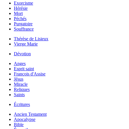
Exorcisme
Hérésie
Mort
Péchés
Purgatoire
Souffrance
Thérèse de Lisieux
Vierge Marie
Dévotion
Anges
Esprit saint
François d'Assise
Jésus
Miracle
Reliques
Saints
Écritures
Ancien Testament
Apocalypse
Bible