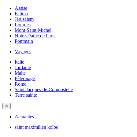
Assise
Fatima
Jérusalem
Lourdes
Mont-Saint-Michel
Notre-Dame de Paris
Pontmain
Voyages
Italie
Jordanie
Malte
Pèlerinage
Rome
Saint-Jacques-de-Compostelle
Terre sainte
✕
Actualités
saint maximilien kolbe