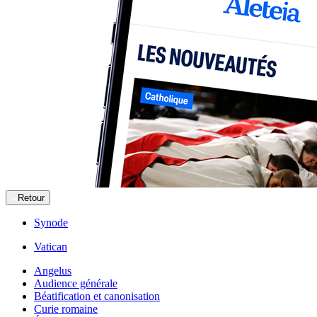
Retour
Synode
Vatican
Angelus
Audience générale
Béatification et canonisation
Curie romaine