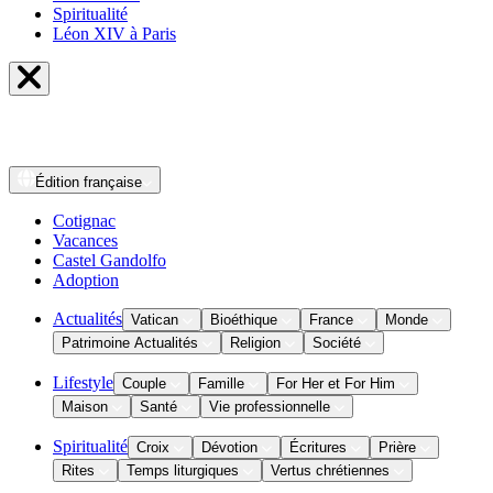
Spiritualité
Léon XIV à Paris
Édition
française
Cotignac
Vacances
Castel Gandolfo
Adoption
Actualités
Vatican
Bioéthique
France
Monde
Patrimoine Actualités
Religion
Société
Lifestyle
Couple
Famille
For Her et For Him
Maison
Santé
Vie professionnelle
Spiritualité
Croix
Dévotion
Écritures
Prière
Rites
Temps liturgiques
Vertus chrétiennes