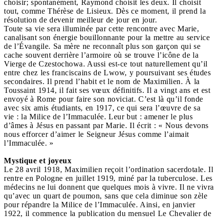
choisir; spontanément, Raymond choisit les deux. Il choisit
tout, comme Thérèse de Lisieux. Dès ce moment, il prend la
résolution de devenir meilleur de jour en jour.
Toute sa vie sera illuminée par cette rencontre avec Marie,
canalisant son énergie bouillonnante pour la mettre au service
de l’Évangile. Sa mère ne reconnaît plus son garçon qui se
cache souvent derrière l’armoire où se trouve l’icône de la
Vierge de Czestochowa. Aussi est-ce tout naturellement qu’il
entre chez les franciscains de Lwow, y poursuivant ses études
secondaires. Il prend l’habit et le nom de Maximilien. À la
Toussaint 1914, il fait ses vœux définitifs. Il a vingt ans et est
envoyé à Rome pour faire son noviciat. C’est là qu’il fonde
avec six amis étudiants, en 1917, ce qui sera l’œuvre de sa
vie : la Milice de l’Immaculée. Leur but : amener le plus
d’âmes à Jésus en passant par Marie. Il écrit : « Nous devons
nous efforcer d’aimer le Seigneur Jésus comme l’aimait
l’Immaculée. »
Mystique et joyeux
Le 28 avril 1918, Maximilien reçoit l’ordination sacerdotale. Il
rentre en Pologne en juillet 1919, miné par la tuberculose. Les
médecins ne lui donnent que quelques mois à vivre. Il ne vivra
qu’avec un quart de poumon, sans que cela diminue son zèle
pour répandre la Milice de l’Immaculée. Ainsi, en janvier
1922, il commence la publication du mensuel Le Chevalier de