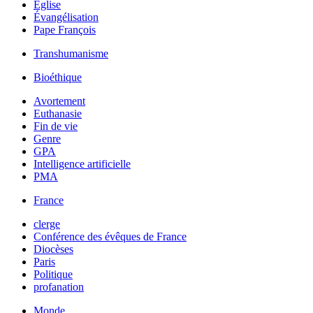
Église
Évangélisation
Pape François
Transhumanisme
Bioéthique
Avortement
Euthanasie
Fin de vie
Genre
GPA
Intelligence artificielle
PMA
France
clerge
Conférence des évêques de France
Diocèses
Paris
Politique
profanation
Monde