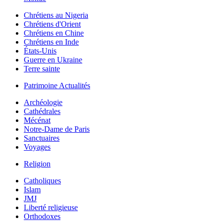
Chrétiens au Nigeria
Chrétiens d'Orient
Chrétiens en Chine
Chrétiens en Inde
États-Unis
Guerre en Ukraine
Terre sainte
Patrimoine Actualités
Archéologie
Cathédrales
Mécénat
Notre-Dame de Paris
Sanctuaires
Voyages
Religion
Catholiques
Islam
JMJ
Liberté religieuse
Orthodoxes