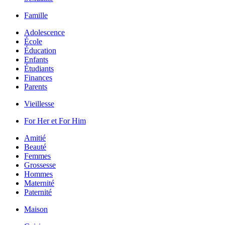
Famille
Adolescence
École
Éducation
Enfants
Étudiants
Finances
Parents
Vieillesse
For Her et For Him
Amitié
Beauté
Femmes
Grossesse
Hommes
Maternité
Paternité
Maison