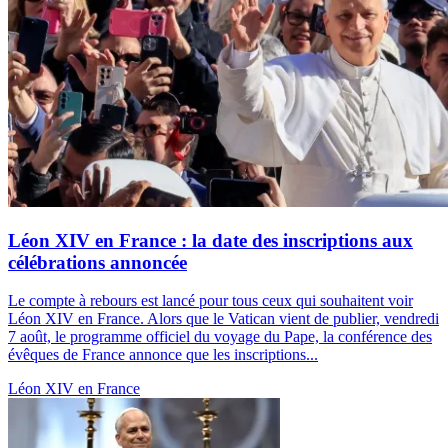
Léon XIV en France : la date des inscriptions aux
célébrations annoncée
Le compte à rebours est lancé pour tous ceux qui souhaitent voir
Léon XIV en France. Alors que le Vatican vient de publier, vendredi
7 août, le programme officiel du voyage du Pape, la conférence des
évêques de France annonce que les inscriptions...
Léon XIV en France