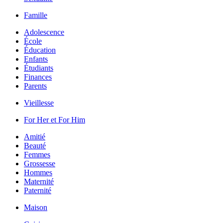
Famille
Adolescence
École
Éducation
Enfants
Étudiants
Finances
Parents
Vieillesse
For Her et For Him
Amitié
Beauté
Femmes
Grossesse
Hommes
Maternité
Paternité
Maison