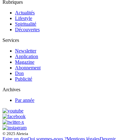
Rubriques
Actualités
Lifestyle
Spiritualité
Découvertes
Services
Newsletter
Application
Magazine
Abonnement
Don
Publicité
Archives
Par année
© 2025 Aleteia
Faire un don
Qui sommes-nous ?
Mentions légales
Devenir