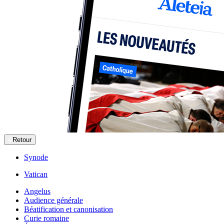
Retour
Synode
Vatican
Angelus
Audience générale
Béatification et canonisation
Curie romaine