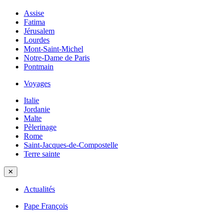
Assise
Fatima
Jérusalem
Lourdes
Mont-Saint-Michel
Notre-Dame de Paris
Pontmain
Voyages
Italie
Jordanie
Malte
Pèlerinage
Rome
Saint-Jacques-de-Compostelle
Terre sainte
✕
Actualités
Pape François