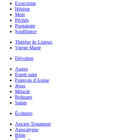
Exorcisme
Hérésie
Mort
Péchés
Purgatoire
Souffrance
Thérèse de Lisieux
Vierge Marie
Dévotion
Anges
Esprit saint
François d'Assise
Jésus
Miracle
Reliques
Saints
Écritures
Ancien Testament
Apocalypse
Bible