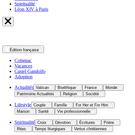
Spiritualité
Léon XIV à Paris
Édition
française
Cotignac
Vacances
Castel Gandolfo
Adoption
Actualités
Vatican
Bioéthique
France
Monde
Patrimoine Actualités
Religion
Société
Lifestyle
Couple
Famille
For Her et For Him
Maison
Santé
Vie professionnelle
Spiritualité
Croix
Dévotion
Écritures
Prière
Rites
Temps liturgiques
Vertus chrétiennes