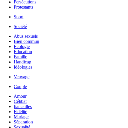
Persécutions
Protestants
Sport
Société
Abus sexuels
Bien commun
Écologie
Éducation
Famille
Handicap
Idéologies
Veuvage
Couple
Amour
Célibat
fiancailles
Fidélité
Mariage
Séparation
Sexualité