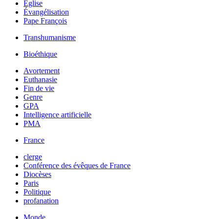
Église
Évangélisation
Pape François
Transhumanisme
Bioéthique
Avortement
Euthanasie
Fin de vie
Genre
GPA
Intelligence artificielle
PMA
France
clerge
Conférence des évêques de France
Diocèses
Paris
Politique
profanation
Monde