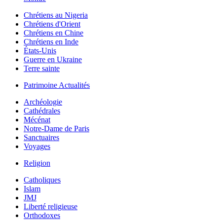
Chrétiens au Nigeria
Chrétiens d'Orient
Chrétiens en Chine
Chrétiens en Inde
États-Unis
Guerre en Ukraine
Terre sainte
Patrimoine Actualités
Archéologie
Cathédrales
Mécénat
Notre-Dame de Paris
Sanctuaires
Voyages
Religion
Catholiques
Islam
JMJ
Liberté religieuse
Orthodoxes