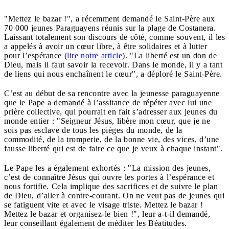
"Mettez le bazar !", a récemment demandé le Saint-Père aux
70 000 jeunes Paraguayens réunis sur la plage de Costanera.
Laissant totalement son discours de côté, comme souvent, il les
a appelés à avoir un cœur libre, à être solidaires et à lutter
pour l’espérance (
lire notre article
). "La liberté est un don de
Dieu, mais il faut savoir la recevoir. Dans le monde, il y a tant
de liens qui nous enchaînent le cœur", a déploré le Saint-Père.
C’est au début de sa rencontre avec la jeunesse paraguayenne
que le Pape a demandé à l’assitance de répéter avec lui une
prière collective, qui pourrait en fait s’adresser aux jeunes du
monde entier : "Seigneur Jésus, libère mon cœur, que je ne
sois pas esclave de tous les pièges du monde, de la
commodité, de la tromperie, de la bonne vie, des vices, d’une
fausse liberté qui est de faire ce que je veux à chaque instant".
Le Pape les a également exhortés : "La mission des jeunes,
c’est de connaître Jésus qui ouvre les portes à l’espérance et
nous fortifie. Cela implique des sacrifices et de suivre le plan
de Dieu, d’aller à contre-courant. On ne veut pas de jeunes qui
se fatiguent vite et avec le visage triste. Mettez le bazar !
Mettez le bazar et organisez-le bien !", leur a-t-il demandé,
leur conseillant également de méditer les Béatitudes.