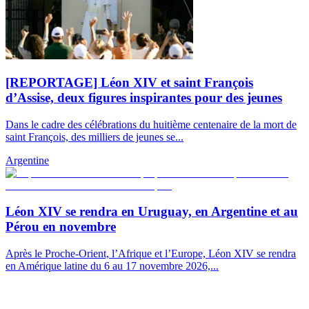
[REPORTAGE] Léon XIV et saint François
d’Assise, deux figures inspirantes pour des jeunes
Dans le cadre des célébrations du huitième centenaire de la mort de
saint François, des milliers de jeunes se...
Argentine
Léon XIV se rendra en Uruguay, en Argentine et au
Pérou en novembre
Après le Proche-Orient, l’Afrique et l’Europe, Léon XIV se rendra
en Amérique latine du 6 au 17 novembre 2026,...