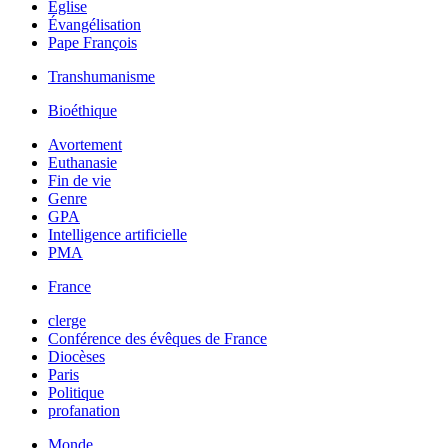
Église
Évangélisation
Pape François
Transhumanisme
Bioéthique
Avortement
Euthanasie
Fin de vie
Genre
GPA
Intelligence artificielle
PMA
France
clerge
Conférence des évêques de France
Diocèses
Paris
Politique
profanation
Monde