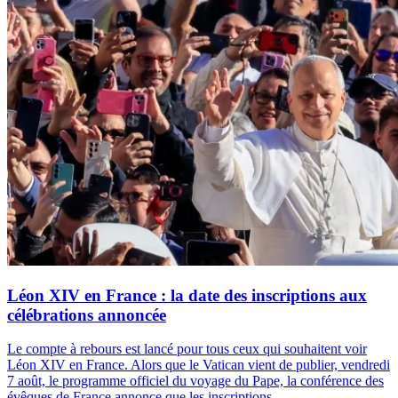
Léon XIV en France : la date des inscriptions aux
célébrations annoncée
Le compte à rebours est lancé pour tous ceux qui souhaitent voir
Léon XIV en France. Alors que le Vatican vient de publier, vendredi
7 août, le programme officiel du voyage du Pape, la conférence des
évêques de France annonce que les inscriptions...