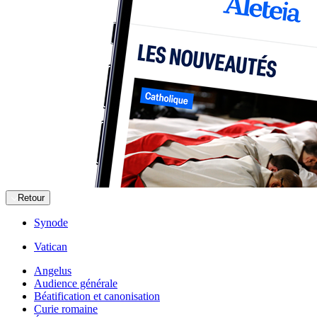
Retour
Synode
Vatican
Angelus
Audience générale
Béatification et canonisation
Curie romaine