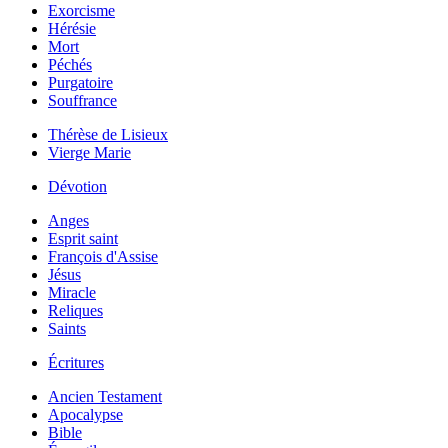
Exorcisme
Hérésie
Mort
Péchés
Purgatoire
Souffrance
Thérèse de Lisieux
Vierge Marie
Dévotion
Anges
Esprit saint
François d'Assise
Jésus
Miracle
Reliques
Saints
Écritures
Ancien Testament
Apocalypse
Bible