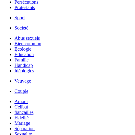
Persécutions
Protestants
Sport
Société
Abus sexuels
Bien commun
Écologie
Éducation
Famille
Handicap
Idéologies
Veuvage
Couple
Amour
Célibat
fiancailles
Fidélité
Mariage
Séparation
Sexualité