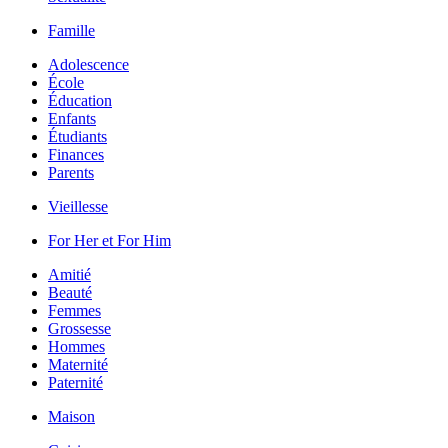
Famille
Adolescence
École
Éducation
Enfants
Étudiants
Finances
Parents
Vieillesse
For Her et For Him
Amitié
Beauté
Femmes
Grossesse
Hommes
Maternité
Paternité
Maison