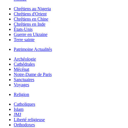
Chrétiens au Nigeria
Chrétiens d'Orient
Chrétiens en Chine
Chrétiens en Inde
États-Unis
Guerre en Ukraine
Terre sainte
Patrimoine Actualités
Archéologie
Cathédrales
Mécénat
Notre-Dame de Paris
Sanctuaires
Voyages
Religion
Catholiques
Islam
JMJ
Liberté religieuse
Orthodoxes