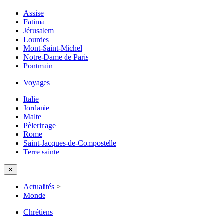
Assise
Fatima
Jérusalem
Lourdes
Mont-Saint-Michel
Notre-Dame de Paris
Pontmain
Voyages
Italie
Jordanie
Malte
Pèlerinage
Rome
Saint-Jacques-de-Compostelle
Terre sainte
✕
Actualités
>
Monde
Chrétiens