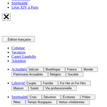
Spiritualité
Léon XIV à Paris
Édition
française
Cotignac
Vacances
Castel Gandolfo
Adoption
Actualités
Vatican
Bioéthique
France
Monde
Patrimoine Actualités
Religion
Société
Lifestyle
Couple
Famille
For Her et For Him
Maison
Santé
Vie professionnelle
Spiritualité
Croix
Dévotion
Écritures
Prière
Rites
Temps liturgiques
Vertus chrétiennes