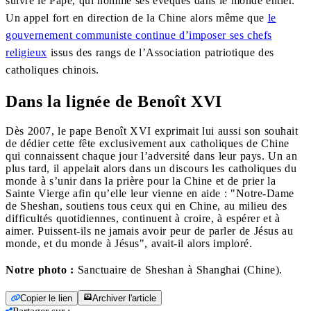
suivre le Pape, qui nomme ses évêques dans le monde entier.
Un appel fort en direction de la Chine alors même que
le
gouvernement communiste continue d’imposer ses chefs
religieux
issus des rangs de l’Association patriotique des
catholiques chinois.
Dans la lignée de Benoît XVI
Dès 2007, le pape Benoît XVI exprimait lui aussi son souhait
de dédier cette fête exclusivement aux catholiques de Chine
qui connaissent chaque jour l’adversité dans leur pays. Un an
plus tard, il appelait alors dans un discours les catholiques du
monde à s’unir dans la prière pour la Chine et de prier la
Sainte Vierge afin qu’elle leur vienne en aide : "Notre-Dame
de Sheshan, soutiens tous ceux qui en Chine, au milieu des
difficultés quotidiennes, continuent à croire, à espérer et à
aimer. Puissent-ils ne jamais avoir peur de parler de Jésus au
monde, et du monde à Jésus", avait-il alors imploré.
Notre photo :
Sanctuaire de Sheshan à Shanghai (Chine).
Copier le lien
Archiver l'article