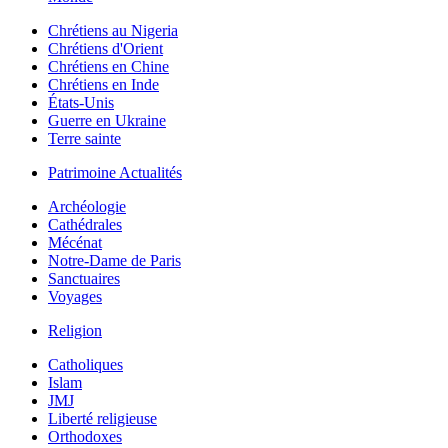
Chrétiens au Nigeria
Chrétiens d'Orient
Chrétiens en Chine
Chrétiens en Inde
États-Unis
Guerre en Ukraine
Terre sainte
Patrimoine Actualités
Archéologie
Cathédrales
Mécénat
Notre-Dame de Paris
Sanctuaires
Voyages
Religion
Catholiques
Islam
JMJ
Liberté religieuse
Orthodoxes