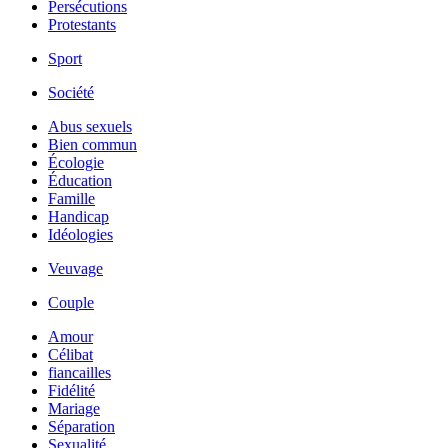
Persécutions
Protestants
Sport
Société
Abus sexuels
Bien commun
Écologie
Éducation
Famille
Handicap
Idéologies
Veuvage
Couple
Amour
Célibat
fiancailles
Fidélité
Mariage
Séparation
Sexualité