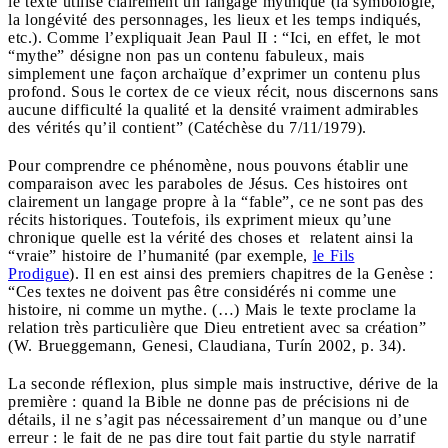
le texte utilise clairement un langage mythique (la symbologie,
la longévité des personnages, les lieux et les temps indiqués,
etc.). Comme l’expliquait Jean Paul II : “Ici, en effet, le mot
“mythe” désigne non pas un contenu fabuleux, mais
simplement une façon archaïque d’exprimer un contenu plus
profond. Sous le cortex de ce vieux récit, nous discernons sans
aucune difficulté la qualité et la densité vraiment admirables
des vérités qu’il contient” (Catéchèse du 7/11/1979).
Pour comprendre ce phénomène, nous pouvons établir une
comparaison avec les paraboles de Jésus. Ces histoires ont
clairement un langage propre à la “fable”, ce ne sont pas des
récits historiques. Toutefois, ils expriment mieux qu’une
chronique quelle est la vérité des choses et relatent ainsi la
“vraie” histoire de l’humanité (par exemple,
le Fils
Prodigue
). Il en est ainsi des premiers chapitres de la Genèse :
“Ces textes ne doivent pas être considérés ni comme une
histoire, ni comme un mythe. (…) Mais le texte proclame la
relation très particulière que Dieu entretient avec sa création”
(W. Brueggemann, Genesi, Claudiana, Turín 2002, p. 34).
La seconde réflexion, plus simple mais instructive, dérive de la
première : quand la Bible ne donne pas de précisions ni de
détails, il ne s’agit pas nécessairement d’un manque ou d’une
erreur : le fait de ne pas dire tout fait partie du style narratif