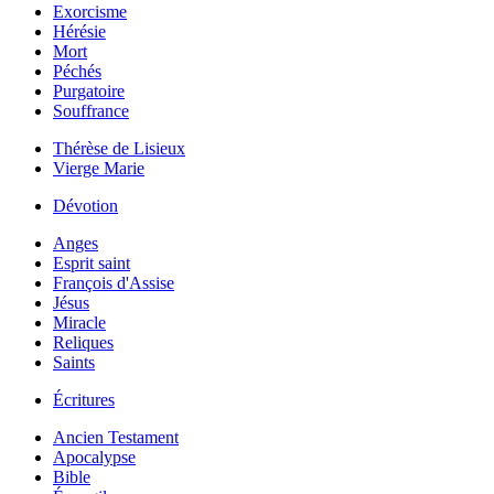
Exorcisme
Hérésie
Mort
Péchés
Purgatoire
Souffrance
Thérèse de Lisieux
Vierge Marie
Dévotion
Anges
Esprit saint
François d'Assise
Jésus
Miracle
Reliques
Saints
Écritures
Ancien Testament
Apocalypse
Bible