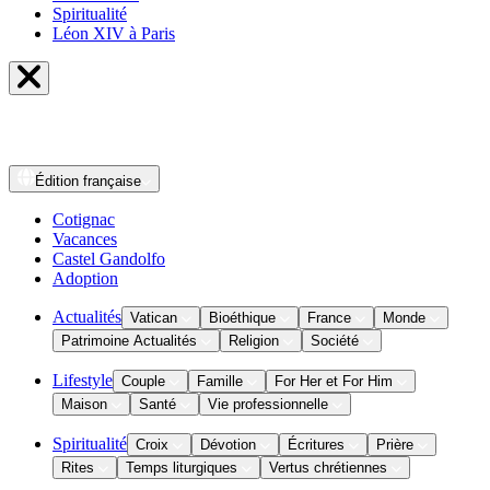
Spiritualité
Léon XIV à Paris
Édition
française
Cotignac
Vacances
Castel Gandolfo
Adoption
Actualités
Vatican
Bioéthique
France
Monde
Patrimoine Actualités
Religion
Société
Lifestyle
Couple
Famille
For Her et For Him
Maison
Santé
Vie professionnelle
Spiritualité
Croix
Dévotion
Écritures
Prière
Rites
Temps liturgiques
Vertus chrétiennes