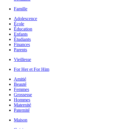
Famille
Adolescence
École
Éducation
Enfants
Étudiants
Finances
Parents
Vieillesse
For Her et For Him
Amitié
Beauté
Femmes
Grossesse
Hommes
Maternité
Paternité
Maison