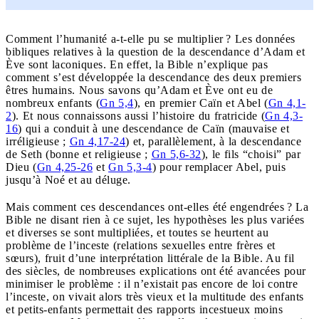
Comment l’humanité a-t-elle pu se multiplier ? Les données
bibliques relatives à la question de la descendance d’Adam et
Ève sont laconiques. En effet, la Bible n’explique pas
comment s’est développée la descendance des deux premiers
êtres humains. Nous savons qu’Adam et Ève ont eu de
nombreux enfants (
Gn 5,4
), en premier Caïn et Abel (
Gn 4,1-
2
). Et nous connaissons aussi l’histoire du fratricide (
Gn 4,3-
16
) qui a conduit à une descendance de Caïn (mauvaise et
irréligieuse ;
Gn 4,17-24
) et, parallèlement, à la descendance
de Seth (bonne et religieuse ;
Gn 5,6-32
), le fils “choisi” par
Dieu (
Gn 4,25-26
et
Gn 5,3-4
) pour remplacer Abel, puis
jusqu’à Noé et au déluge.
Mais comment ces descendances ont-elles été engendrées ? La
Bible ne disant rien à ce sujet, les hypothèses les plus variées
et diverses se sont multipliées, et toutes se heurtent au
problème de l’inceste (relations sexuelles entre frères et
sœurs), fruit d’une interprétation littérale de la Bible. Au fil
des siècles, de nombreuses explications ont été avancées pour
minimiser le problème : il n’existait pas encore de loi contre
l’inceste, on vivait alors très vieux et la multitude des enfants
et petits-enfants permettait des rapports incestueux moins