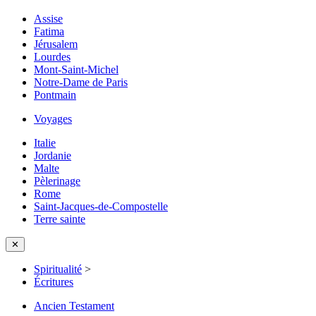
Assise
Fatima
Jérusalem
Lourdes
Mont-Saint-Michel
Notre-Dame de Paris
Pontmain
Voyages
Italie
Jordanie
Malte
Pèlerinage
Rome
Saint-Jacques-de-Compostelle
Terre sainte
✕
Spiritualité
>
Écritures
Ancien Testament