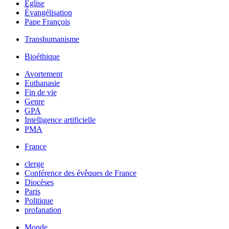
Église
Évangélisation
Pape François
Transhumanisme
Bioéthique
Avortement
Euthanasie
Fin de vie
Genre
GPA
Intelligence artificielle
PMA
France
clerge
Conférence des évêques de France
Diocèses
Paris
Politique
profanation
Monde