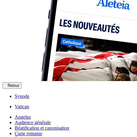
Retour
Synode
Vatican
Angelus
Audience générale
Béatification et canonisation
Curie romaine