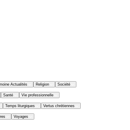
moine Actualités
Religion
Société
Santé
Vie professionnelle
Temps liturgiques
Vertus chrétiennes
res
Voyages