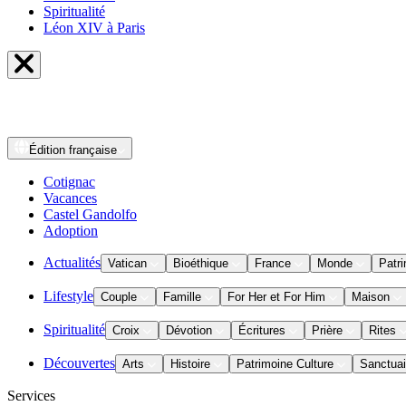
Spiritualité
Léon XIV à Paris
Édition
française
Cotignac
Vacances
Castel Gandolfo
Adoption
Actualités
Vatican
Bioéthique
France
Monde
Patri
Lifestyle
Couple
Famille
For Her et For Him
Maison
Spiritualité
Croix
Dévotion
Écritures
Prière
Rites
Découvertes
Arts
Histoire
Patrimoine Culture
Sanctuai
Services