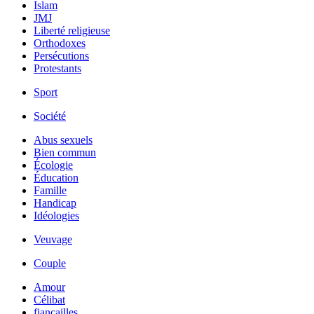
Islam
JMJ
Liberté religieuse
Orthodoxes
Persécutions
Protestants
Sport
Société
Abus sexuels
Bien commun
Écologie
Éducation
Famille
Handicap
Idéologies
Veuvage
Couple
Amour
Célibat
fiancailles