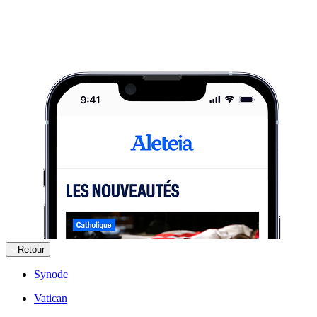
Retour
Synode
Vatican