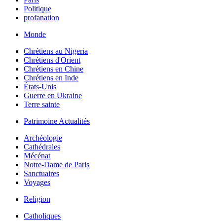
Politique
profanation
Monde
Chrétiens au Nigeria
Chrétiens d'Orient
Chrétiens en Chine
Chrétiens en Inde
États-Unis
Guerre en Ukraine
Terre sainte
Patrimoine Actualités
Archéologie
Cathédrales
Mécénat
Notre-Dame de Paris
Sanctuaires
Voyages
Religion
Catholiques