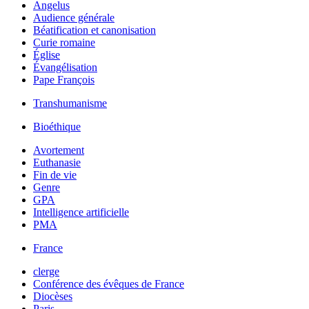
Angelus
Audience générale
Béatification et canonisation
Curie romaine
Église
Évangélisation
Pape François
Transhumanisme
Bioéthique
Avortement
Euthanasie
Fin de vie
Genre
GPA
Intelligence artificielle
PMA
France
clerge
Conférence des évêques de France
Diocèses
Paris