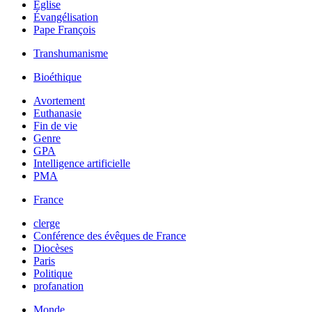
Église
Évangélisation
Pape François
Transhumanisme
Bioéthique
Avortement
Euthanasie
Fin de vie
Genre
GPA
Intelligence artificielle
PMA
France
clerge
Conférence des évêques de France
Diocèses
Paris
Politique
profanation
Monde