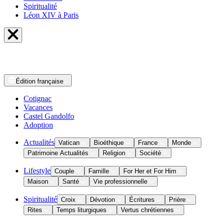
Spiritualité
Léon XIV à Paris
Édition
française
Cotignac
Vacances
Castel Gandolfo
Adoption
Actualités
Vatican
Bioéthique
France
Monde
Patrimoine Actualités
Religion
Société
Lifestyle
Couple
Famille
For Her et For Him
Maison
Santé
Vie professionnelle
Spiritualité
Croix
Dévotion
Écritures
Prière
Rites
Temps liturgiques
Vertus chrétiennes