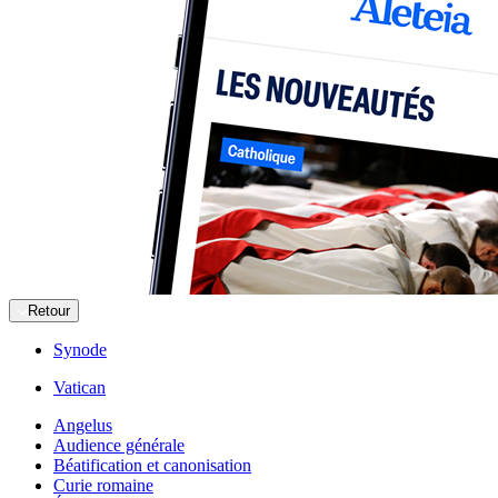
Retour
Synode
Vatican
Angelus
Audience générale
Béatification et canonisation
Curie romaine