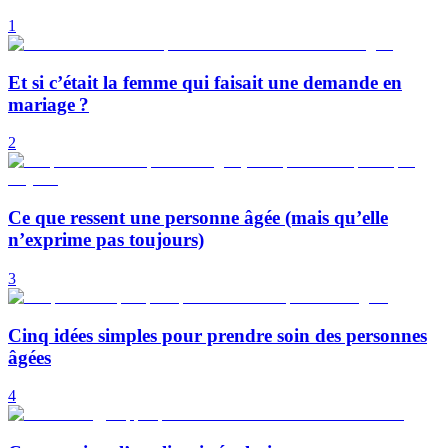
1
Et si c’était la femme qui faisait une demande en
mariage ?
2
Ce que ressent une personne âgée (mais qu’elle
n’exprime pas toujours)
3
Cinq idées simples pour prendre soin des personnes
âgées
4