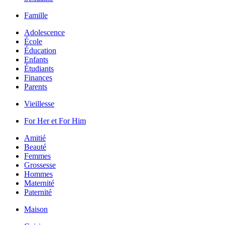
Famille
Adolescence
École
Éducation
Enfants
Étudiants
Finances
Parents
Vieillesse
For Her et For Him
Amitié
Beauté
Femmes
Grossesse
Hommes
Maternité
Paternité
Maison