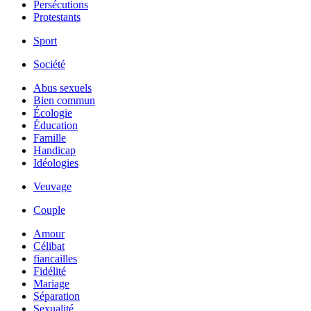
Persécutions
Protestants
Sport
Société
Abus sexuels
Bien commun
Écologie
Éducation
Famille
Handicap
Idéologies
Veuvage
Couple
Amour
Célibat
fiancailles
Fidélité
Mariage
Séparation
Sexualité