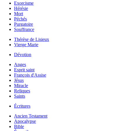
Exorcisme
Hérésie
Mort
Péchés
Purgatoire
Souffrance
Thérèse de Lisieux
Vierge Marie
Dévotion
Anges
Esprit saint
François d'Assise
Jésus
Miracle
Reliques
Saints
Écritures
Ancien Testament
Apocalypse
Bible