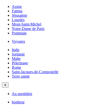
Assise
Fatima
Jérusalem
Lourdes
Mont-Saint-Michel
Notre-Dame de Paris
Pontmain
Voyages
Italie
Jordanie
Malte
Pèlerinage
Rome
Saint-Jacques-de-Compostelle
Terre sainte
✕
Au quotidien
bonheur