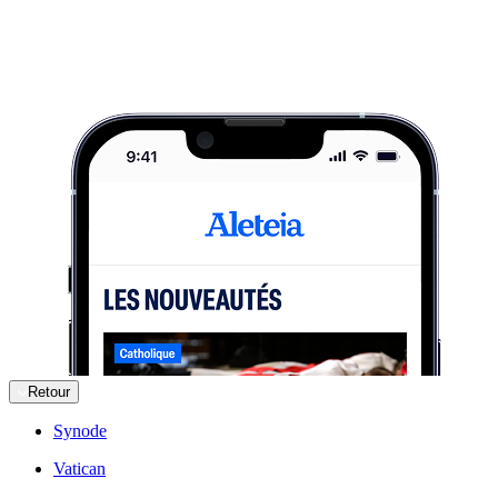
Retour
Synode
Vatican