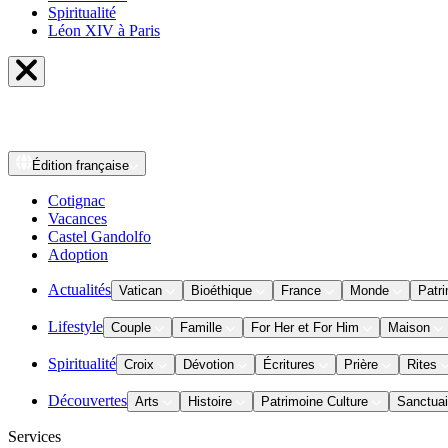
Spiritualité
Léon XIV à Paris
Édition
française
Cotignac
Vacances
Castel Gandolfo
Adoption
Actualités
Vatican
Bioéthique
France
Monde
Patri
Lifestyle
Couple
Famille
For Her et For Him
Maison
Spiritualité
Croix
Dévotion
Écritures
Prière
Rites
Découvertes
Arts
Histoire
Patrimoine Culture
Sanctuai
Services