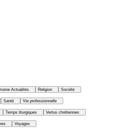
moine Actualités
Religion
Société
Santé
Vie professionnelle
Temps liturgiques
Vertus chrétiennes
res
Voyages