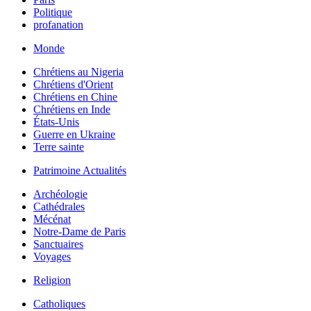
Politique
profanation
Monde
Chrétiens au Nigeria
Chrétiens d'Orient
Chrétiens en Chine
Chrétiens en Inde
États-Unis
Guerre en Ukraine
Terre sainte
Patrimoine Actualités
Archéologie
Cathédrales
Mécénat
Notre-Dame de Paris
Sanctuaires
Voyages
Religion
Catholiques