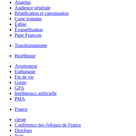
Angelus
Audience générale
Béatification et canonisation
Curie romaine
Église
Évangélisation
Pape François
Transhumanisme
Bioéthique
Avortement
Euthanasie
Fin de vie
Genre
GPA
Intelligence artificielle
PMA
France
clerge
Conférence des évêques de France
Diocèses
Paris