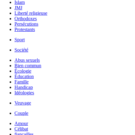
Islam
JMJ
Liberté religieuse
Orthodoxes
Persécutions
Protestants
Sport
Société
Abus sexuels
Bien commun
Écologie
Éducation
Famille
Handicap
Idéologies
Veuvage
Couple
Amour
Célibat
fiancailles