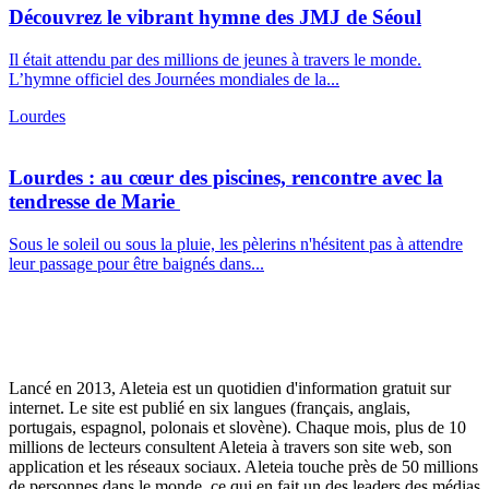
Découvrez le vibrant hymne des JMJ de Séoul
Il était attendu par des millions de jeunes à travers le monde.
L’hymne officiel des Journées mondiales de la...
Lourdes
Lourdes : au cœur des piscines, rencontre avec la
tendresse de Marie
Sous le soleil ou sous la pluie, les pèlerins n'hésitent pas à attendre
leur passage pour être baignés dans...
Lancé en 2013, Aleteia est un quotidien d'information gratuit sur
internet. Le site est publié en six langues (français, anglais,
portugais, espagnol, polonais et slovène). Chaque mois, plus de 10
millions de lecteurs consultent Aleteia à travers son site web, son
application et les réseaux sociaux. Aleteia touche près de 50 millions
de personnes dans le monde, ce qui en fait un des leaders des médias