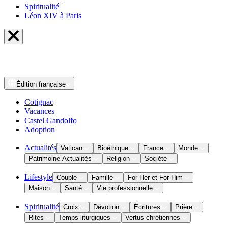
Spiritualité
Léon XIV à Paris
Édition
française
Cotignac
Vacances
Castel Gandolfo
Adoption
Actualités
Vatican
Bioéthique
France
Monde
Patrimoine Actualités
Religion
Société
Lifestyle
Couple
Famille
For Her et For Him
Maison
Santé
Vie professionnelle
Spiritualité
Croix
Dévotion
Écritures
Prière
Rites
Temps liturgiques
Vertus chrétiennes