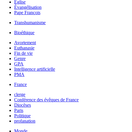
Église
Évangélisation
Pape François
Transhumanisme
Bioéthique
Avortement
Euthanasie
Fin de vie
Genre
GPA
Intelligence artificielle
PMA
France
clerge
Conférence des évêques de France
Diocèses
Paris
Politique
profanation
Monde