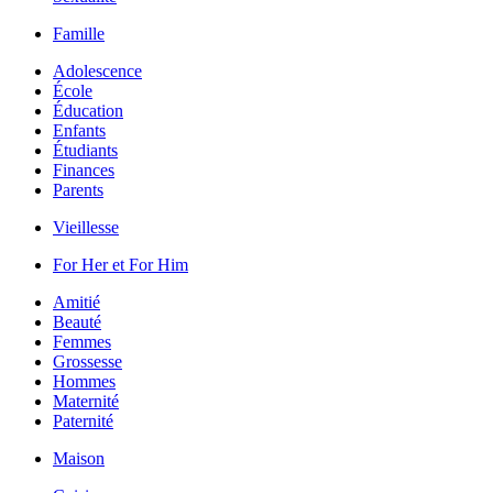
Famille
Adolescence
École
Éducation
Enfants
Étudiants
Finances
Parents
Vieillesse
For Her et For Him
Amitié
Beauté
Femmes
Grossesse
Hommes
Maternité
Paternité
Maison