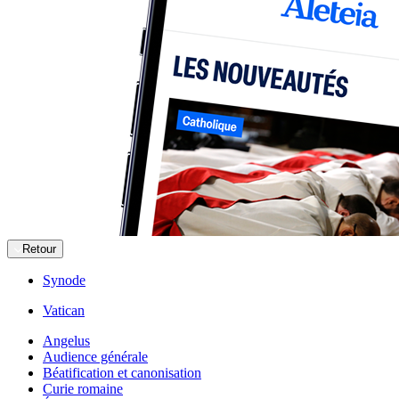
Retour
Synode
Vatican
Angelus
Audience générale
Béatification et canonisation
Curie romaine