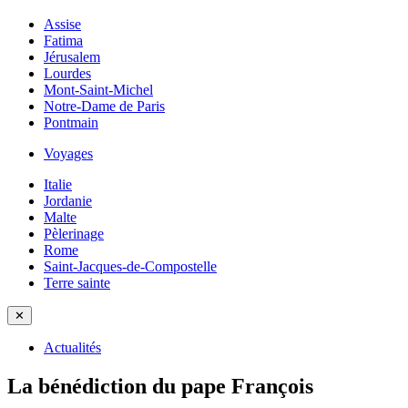
Assise
Fatima
Jérusalem
Lourdes
Mont-Saint-Michel
Notre-Dame de Paris
Pontmain
Voyages
Italie
Jordanie
Malte
Pèlerinage
Rome
Saint-Jacques-de-Compostelle
Terre sainte
✕
Actualités
La bénédiction du pape François