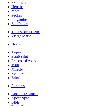
Exorcisme
Hérésie
Mort
Péchés
Purgatoire
Souffrance
Thérèse de Lisieux
Vierge Marie
Dévotion
Anges
Esprit saint
François d'Assise
Jésus
Miracle
Reliques
Saints
Écritures
Ancien Testament
Apocalypse
Bible