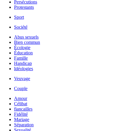
Persécutions
Protestants
Sport
Société
Abus sexuels
Bien commun
Écologie
Éducation
Famille
Handicap
Idéologies
Veuvage
Couple
Amour
Célibat
fiancailles
Fidélité
Mariage
Séparation
Sexualité