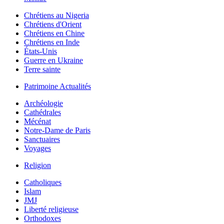
Chrétiens au Nigeria
Chrétiens d'Orient
Chrétiens en Chine
Chrétiens en Inde
États-Unis
Guerre en Ukraine
Terre sainte
Patrimoine Actualités
Archéologie
Cathédrales
Mécénat
Notre-Dame de Paris
Sanctuaires
Voyages
Religion
Catholiques
Islam
JMJ
Liberté religieuse
Orthodoxes