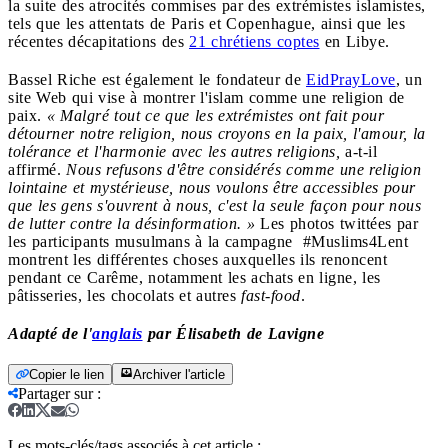
la suite des atrocités commises par des extrémistes islamistes,
tels que les attentats de Paris et Copenhague, ainsi que les
récentes décapitations des
21 chrétiens coptes
en Libye.
Bassel Riche est également le fondateur de
EidPrayLove
, un
site Web qui vise à montrer l'islam comme une religion de
paix.
« Malgré tout ce que les extrémistes ont fait pour
détourner notre religion, nous croyons en la paix, l'amour, la
tolérance et l'harmonie avec les autres religions,
a-t-il
affirmé.
Nous refusons d'être considérés comme une religion
lointaine et mystérieuse, nous voulons être accessibles pour
que les gens s'ouvrent à nous, c'est la seule façon pour nous
de lutter contre la désinformation. »
Les photos twittées par
les participants musulmans à la campagne #Muslims4Lent
montrent les différentes choses auxquelles ils renoncent
pendant ce Carême, notamment les achats en ligne, les
pâtisseries, les chocolats et autres
fast-food
.
Adapté de l'
anglais
par Élisabeth de Lavigne
Copier le lien
Archiver l'article
Partager sur
:
Les mots-clés/tags associés à cet article :