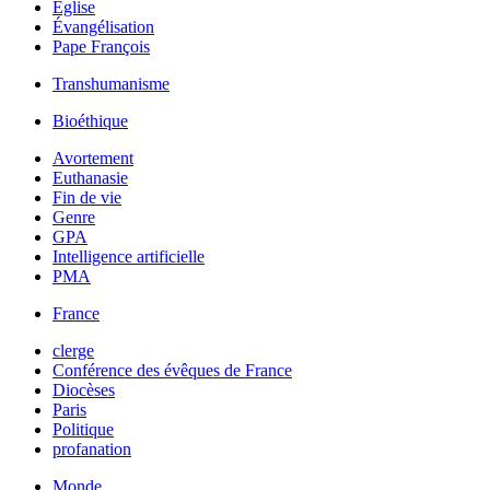
Église
Évangélisation
Pape François
Transhumanisme
Bioéthique
Avortement
Euthanasie
Fin de vie
Genre
GPA
Intelligence artificielle
PMA
France
clerge
Conférence des évêques de France
Diocèses
Paris
Politique
profanation
Monde