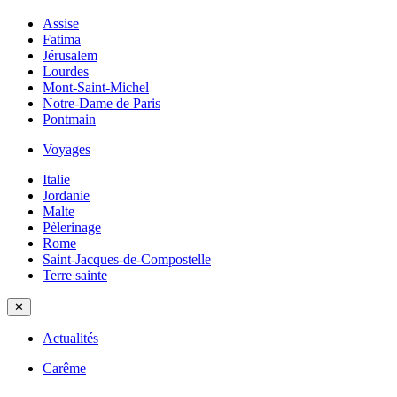
Assise
Fatima
Jérusalem
Lourdes
Mont-Saint-Michel
Notre-Dame de Paris
Pontmain
Voyages
Italie
Jordanie
Malte
Pèlerinage
Rome
Saint-Jacques-de-Compostelle
Terre sainte
✕
Actualités
Carême