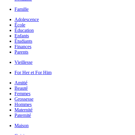
Famille
Adolescence
École
Éducation
Enfants
Étudiants
Finances
Parents
Vieillesse
For Her et For Him
Amitié
Beauté
Femmes
Grossesse
Hommes
Maternité
Paternité
Maison