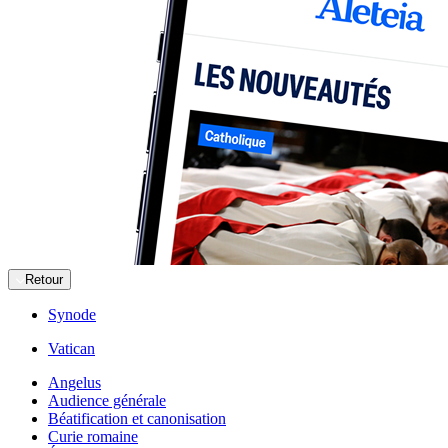
Retour
Synode
Vatican
Angelus
Audience générale
Béatification et canonisation
Curie romaine