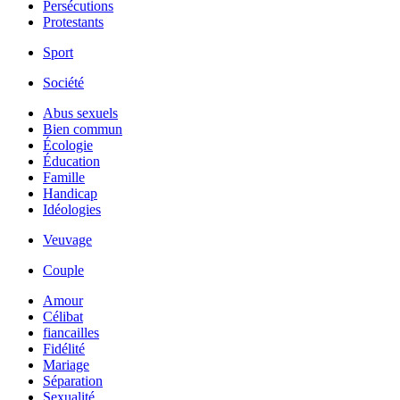
Persécutions
Protestants
Sport
Société
Abus sexuels
Bien commun
Écologie
Éducation
Famille
Handicap
Idéologies
Veuvage
Couple
Amour
Célibat
fiancailles
Fidélité
Mariage
Séparation
Sexualité