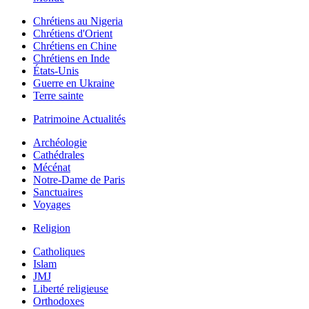
Chrétiens au Nigeria
Chrétiens d'Orient
Chrétiens en Chine
Chrétiens en Inde
États-Unis
Guerre en Ukraine
Terre sainte
Patrimoine Actualités
Archéologie
Cathédrales
Mécénat
Notre-Dame de Paris
Sanctuaires
Voyages
Religion
Catholiques
Islam
JMJ
Liberté religieuse
Orthodoxes