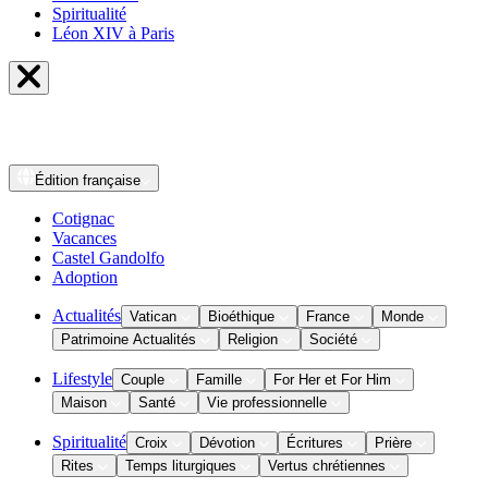
Spiritualité
Léon XIV à Paris
Édition
française
Cotignac
Vacances
Castel Gandolfo
Adoption
Actualités
Vatican
Bioéthique
France
Monde
Patrimoine Actualités
Religion
Société
Lifestyle
Couple
Famille
For Her et For Him
Maison
Santé
Vie professionnelle
Spiritualité
Croix
Dévotion
Écritures
Prière
Rites
Temps liturgiques
Vertus chrétiennes