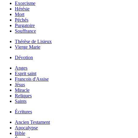
Exorcisme
Hérésie
Mort
Péchés
Purgatoire
Souffrance
Thérèse de Lisieux
Vierge Marie
Dévotion
Anges
Esprit saint
François d'Assise
Jésus
Miracle
Reliques
Saints
Écritures
Ancien Testament
Apocalypse
Bible