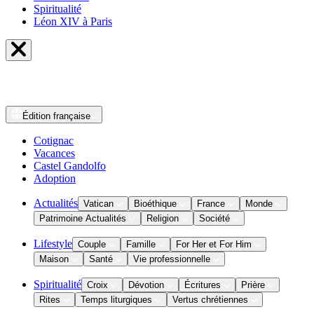
Spiritualité
Léon XIV à Paris
Édition
française
Cotignac
Vacances
Castel Gandolfo
Adoption
Actualités
Vatican
Bioéthique
France
Monde
Patrimoine Actualités
Religion
Société
Lifestyle
Couple
Famille
For Her et For Him
Maison
Santé
Vie professionnelle
Spiritualité
Croix
Dévotion
Écritures
Prière
Rites
Temps liturgiques
Vertus chrétiennes