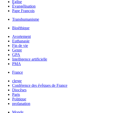
Église
Évangélisation
Pape François
Transhumanisme
Bioéthique
Avortement
Euthanasie
Fin de vie
Genre
GPA
Intelligence artificielle
PMA
France
clerge
Conférence des évêques de France
Diocèses
Paris
Politique
profanation
Monde