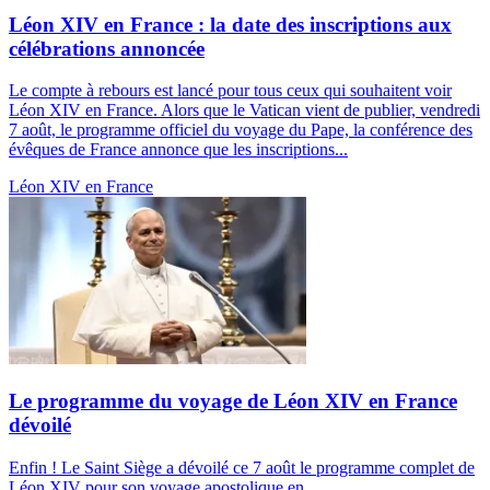
Léon XIV en France : la date des inscriptions aux
célébrations annoncée
Le compte à rebours est lancé pour tous ceux qui souhaitent voir
Léon XIV en France. Alors que le Vatican vient de publier, vendredi
7 août, le programme officiel du voyage du Pape, la conférence des
évêques de France annonce que les inscriptions...
Léon XIV en France
Le programme du voyage de Léon XIV en France
dévoilé
Enfin ! Le Saint Siège a dévoilé ce 7 août le programme complet de
Léon XIV pour son voyage apostolique en...