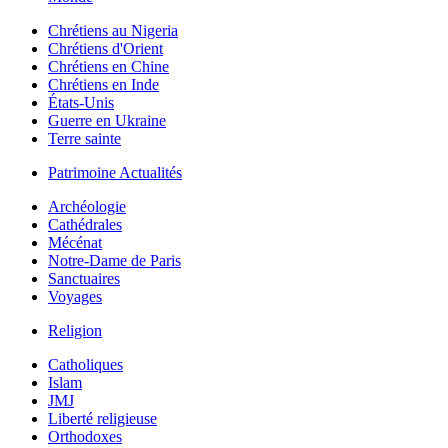
Chrétiens au Nigeria
Chrétiens d'Orient
Chrétiens en Chine
Chrétiens en Inde
États-Unis
Guerre en Ukraine
Terre sainte
Patrimoine Actualités
Archéologie
Cathédrales
Mécénat
Notre-Dame de Paris
Sanctuaires
Voyages
Religion
Catholiques
Islam
JMJ
Liberté religieuse
Orthodoxes