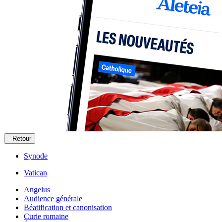
Retour
Synode
Vatican
Angelus
Audience générale
Béatification et canonisation
Curie romaine