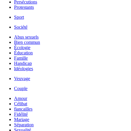
Persécutions
Protestants
Sport
Société
Abus sexuels
Bien commun
Écologie
Éducation
Famille
Handicap
Idéologies
Veuvage
Couple
Amour
Célibat
fiancailles
Fidélité
Mariage
Séparation
Sexualité