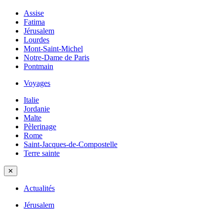
Assise
Fatima
Jérusalem
Lourdes
Mont-Saint-Michel
Notre-Dame de Paris
Pontmain
Voyages
Italie
Jordanie
Malte
Pèlerinage
Rome
Saint-Jacques-de-Compostelle
Terre sainte
✕
Actualités
Jérusalem