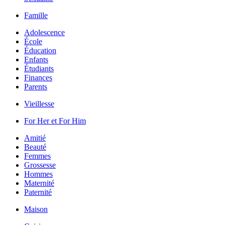
Famille
Adolescence
École
Éducation
Enfants
Étudiants
Finances
Parents
Vieillesse
For Her et For Him
Amitié
Beauté
Femmes
Grossesse
Hommes
Maternité
Paternité
Maison