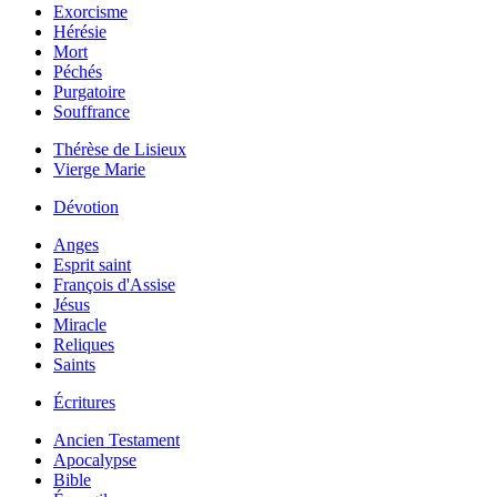
Exorcisme
Hérésie
Mort
Péchés
Purgatoire
Souffrance
Thérèse de Lisieux
Vierge Marie
Dévotion
Anges
Esprit saint
François d'Assise
Jésus
Miracle
Reliques
Saints
Écritures
Ancien Testament
Apocalypse
Bible