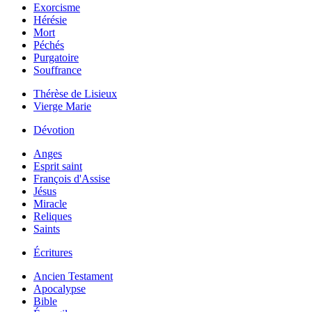
Exorcisme
Hérésie
Mort
Péchés
Purgatoire
Souffrance
Thérèse de Lisieux
Vierge Marie
Dévotion
Anges
Esprit saint
François d'Assise
Jésus
Miracle
Reliques
Saints
Écritures
Ancien Testament
Apocalypse
Bible