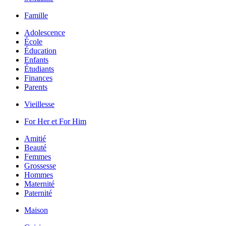
Famille
Adolescence
École
Éducation
Enfants
Étudiants
Finances
Parents
Vieillesse
For Her et For Him
Amitié
Beauté
Femmes
Grossesse
Hommes
Maternité
Paternité
Maison