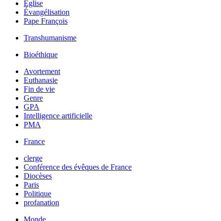
Église
Évangélisation
Pape François
Transhumanisme
Bioéthique
Avortement
Euthanasie
Fin de vie
Genre
GPA
Intelligence artificielle
PMA
France
clerge
Conférence des évêques de France
Diocèses
Paris
Politique
profanation
Monde