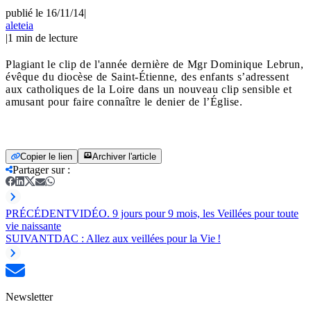
publié le 16/11/14
|
aleteia
|
1
min de lecture
Plagiant le clip de l'année dernière de Mgr Dominique Lebrun,
évêque du diocèse de Saint-Étienne, des enfants s’adressent
aux catholiques de la Loire dans un nouveau clip sensible et
amusant pour faire connaître le denier de l’Église.
Copier le lien
Archiver l'article
Partager sur
:
PRÉCÉDENT
VIDÉO. 9 jours pour 9 mois, les Veillées pour toute
vie naissante
SUIVANT
DAC : Allez aux veillées pour la Vie !
Newsletter