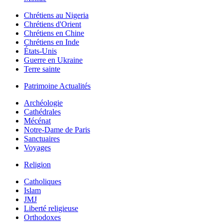
Chrétiens au Nigeria
Chrétiens d'Orient
Chrétiens en Chine
Chrétiens en Inde
États-Unis
Guerre en Ukraine
Terre sainte
Patrimoine Actualités
Archéologie
Cathédrales
Mécénat
Notre-Dame de Paris
Sanctuaires
Voyages
Religion
Catholiques
Islam
JMJ
Liberté religieuse
Orthodoxes