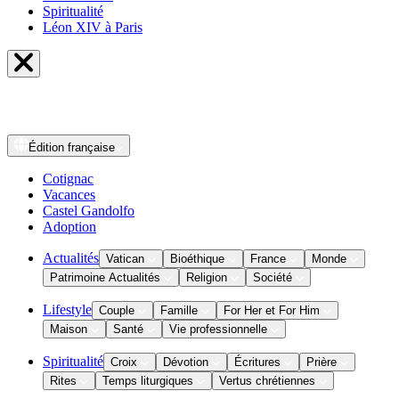
Spiritualité
Léon XIV à Paris
Édition
française
Cotignac
Vacances
Castel Gandolfo
Adoption
Actualités
Vatican
Bioéthique
France
Monde
Patrimoine Actualités
Religion
Société
Lifestyle
Couple
Famille
For Her et For Him
Maison
Santé
Vie professionnelle
Spiritualité
Croix
Dévotion
Écritures
Prière
Rites
Temps liturgiques
Vertus chrétiennes