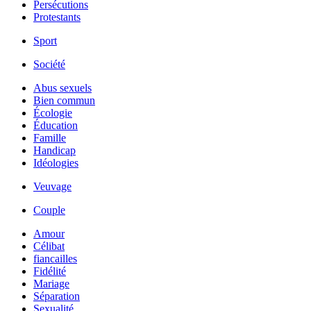
Persécutions
Protestants
Sport
Société
Abus sexuels
Bien commun
Écologie
Éducation
Famille
Handicap
Idéologies
Veuvage
Couple
Amour
Célibat
fiancailles
Fidélité
Mariage
Séparation
Sexualité