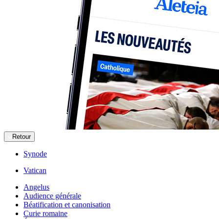
Retour
Synode
Vatican
Angelus
Audience générale
Béatification et canonisation
Curie romaine