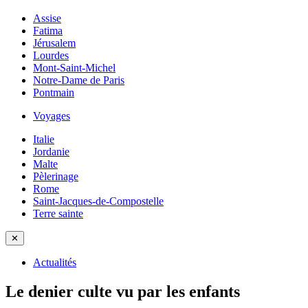
Assise
Fatima
Jérusalem
Lourdes
Mont-Saint-Michel
Notre-Dame de Paris
Pontmain
Voyages
Italie
Jordanie
Malte
Pèlerinage
Rome
Saint-Jacques-de-Compostelle
Terre sainte
✕
Actualités
Le denier culte vu par les enfants