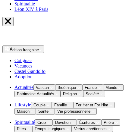
Spiritualité
Léon XIV à Paris
Édition
française
Cotignac
Vacances
Castel Gandolfo
Adoption
Actualités
Vatican
Bioéthique
France
Monde
Patrimoine Actualités
Religion
Société
Lifestyle
Couple
Famille
For Her et For Him
Maison
Santé
Vie professionnelle
Spiritualité
Croix
Dévotion
Écritures
Prière
Rites
Temps liturgiques
Vertus chrétiennes