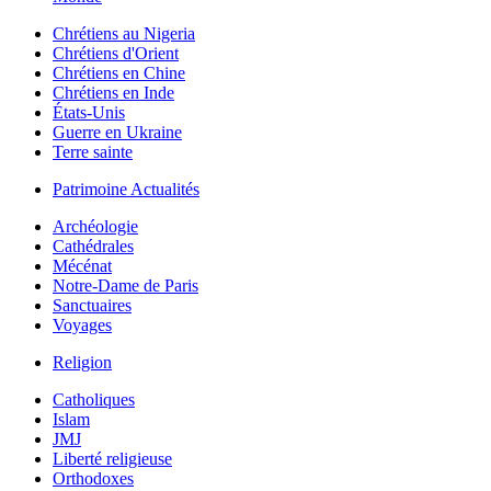
Chrétiens au Nigeria
Chrétiens d'Orient
Chrétiens en Chine
Chrétiens en Inde
États-Unis
Guerre en Ukraine
Terre sainte
Patrimoine Actualités
Archéologie
Cathédrales
Mécénat
Notre-Dame de Paris
Sanctuaires
Voyages
Religion
Catholiques
Islam
JMJ
Liberté religieuse
Orthodoxes