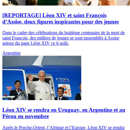
[REPORTAGE] Léon XIV et saint François
d’Assise, deux figures inspirantes pour des jeunes
Dans le cadre des célébrations du huitième centenaire de la mort de
saint François, des milliers de jeunes se sont rassemblés à Assise
autour du pape Léon XIV ce 6 août.
Argentine
Léon XIV se rendra en Uruguay, en Argentine et au
Pérou en novembre
Après le Proche-Orient, l’Afrique et l’Europe, Léon XIV se rendra