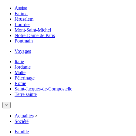
Assise
Fatima
Jérusalem
Lourdes
Mont-Saint-Michel
Notre-Dame de Paris
Pontmain
Voyages
Italie
Jordanie
Malte
Pèlerinage
Rome
Saint-Jacques-de-Compostelle
Terre sainte
✕
Actualités
>
Société
Famille