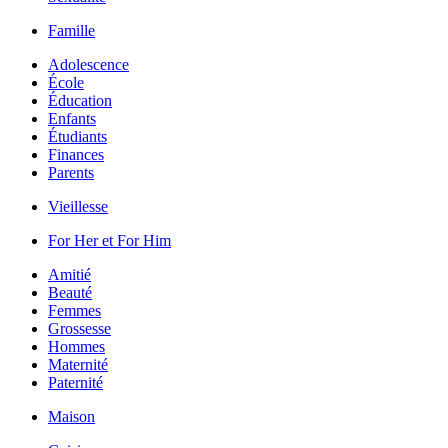
Famille
Adolescence
École
Éducation
Enfants
Étudiants
Finances
Parents
Vieillesse
For Her et For Him
Amitié
Beauté
Femmes
Grossesse
Hommes
Maternité
Paternité
Maison