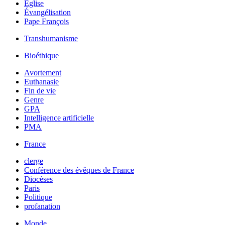
Église
Évangélisation
Pape François
Transhumanisme
Bioéthique
Avortement
Euthanasie
Fin de vie
Genre
GPA
Intelligence artificielle
PMA
France
clerge
Conférence des évêques de France
Diocèses
Paris
Politique
profanation
Monde