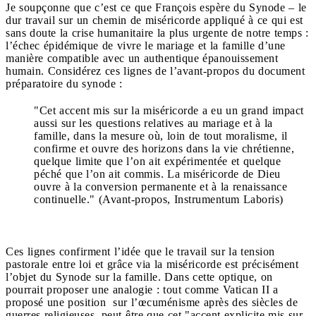
Je soupçonne que c’est ce que François espère du Synode – le
dur travail sur un chemin de miséricorde appliqué à ce qui est
sans doute la crise humanitaire la plus urgente de notre temps :
l’échec épidémique de vivre le mariage et la famille d’une
manière compatible avec un authentique épanouissement
humain. Considérez ces lignes de l’avant-propos du document
préparatoire du synode :
"Cet accent mis sur la miséricorde a eu un grand impact
aussi sur les questions relatives au mariage et à la
famille, dans la mesure où, loin de tout moralisme, il
confirme et ouvre des horizons dans la vie chrétienne,
quelque limite que l’on ait expérimentée et quelque
péché que l’on ait commis. La miséricorde de Dieu
ouvre à la conversion permanente et à la renaissance
continuelle." (Avant-propos, Instrumentum Laboris)
Ces lignes confirment l’idée que le travail sur la tension
pastorale entre loi et grâce via la miséricorde est précisément
l’objet du Synode sur la famille. Dans cette optique, on
pourrait proposer une analogie : tout comme Vatican II a
proposé une position sur l’œcuménisme après des siècles de
guerres religieuses, peut-être que cet "accent explicite mis sur