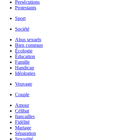
Persécutions
Protestants
Sport
Société
Abus sexuels
Bien commun
Écologie
Éducation
Famille
Handicap
Idéologies
Veuvage
Couple
Amour
Célibat
fiancailles
Fidélité
Mariage
Séparation
Sexualité