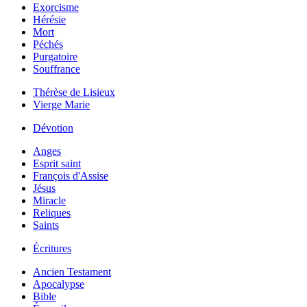
Exorcisme
Hérésie
Mort
Péchés
Purgatoire
Souffrance
Thérèse de Lisieux
Vierge Marie
Dévotion
Anges
Esprit saint
François d'Assise
Jésus
Miracle
Reliques
Saints
Écritures
Ancien Testament
Apocalypse
Bible