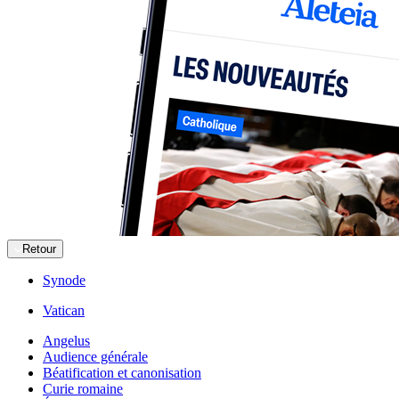
Retour
Synode
Vatican
Angelus
Audience générale
Béatification et canonisation
Curie romaine