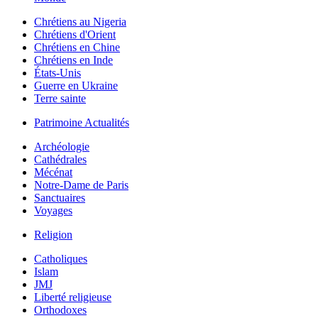
Chrétiens au Nigeria
Chrétiens d'Orient
Chrétiens en Chine
Chrétiens en Inde
États-Unis
Guerre en Ukraine
Terre sainte
Patrimoine Actualités
Archéologie
Cathédrales
Mécénat
Notre-Dame de Paris
Sanctuaires
Voyages
Religion
Catholiques
Islam
JMJ
Liberté religieuse
Orthodoxes