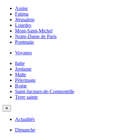
Assise
Fatima
Jérusalem
Lourdes
Mont-Saint-Michel
Notre-Dame de Paris
Pontmain
Voyages
Italie
Jordanie
Malte
Pèlerinage
Rome
Saint-Jacques-de-Compostelle
Terre sainte
✕
Actualités
Dimanche