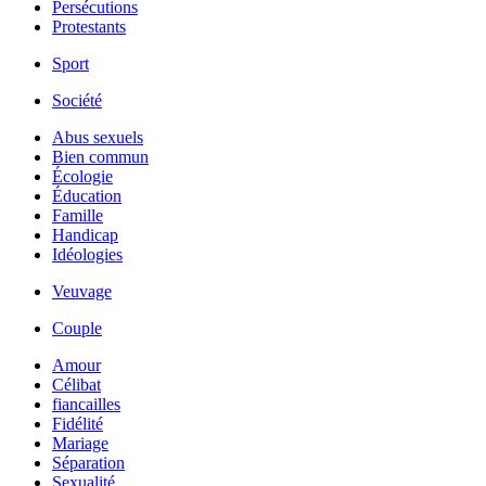
Persécutions
Protestants
Sport
Société
Abus sexuels
Bien commun
Écologie
Éducation
Famille
Handicap
Idéologies
Veuvage
Couple
Amour
Célibat
fiancailles
Fidélité
Mariage
Séparation
Sexualité