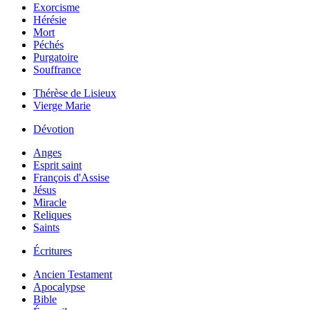
Exorcisme
Hérésie
Mort
Péchés
Purgatoire
Souffrance
Thérèse de Lisieux
Vierge Marie
Dévotion
Anges
Esprit saint
François d'Assise
Jésus
Miracle
Reliques
Saints
Écritures
Ancien Testament
Apocalypse
Bible