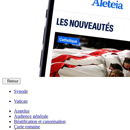
Retour
Synode
Vatican
Angelus
Audience générale
Béatification et canonisation
Curie romaine