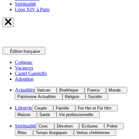
Spiritualité
Léon XIV à Paris
Édition
française
Cotignac
Vacances
Castel Gandolfo
Adoption
Actualités
Vatican
Bioéthique
France
Monde
Patrimoine Actualités
Religion
Société
Lifestyle
Couple
Famille
For Her et For Him
Maison
Santé
Vie professionnelle
Spiritualité
Croix
Dévotion
Écritures
Prière
Rites
Temps liturgiques
Vertus chrétiennes