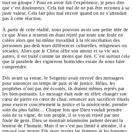
tout un groupe ? Pour en avoir fait l’expérience, je peux dire
que c’est douloureux. Cela fait mal de ne pas être reconnu à sa
juste valeur. Cela fait plus mal encore quand on ne s’attendait
pas à cette réaction.
À partir de cette réalité, nous pouvons avoir une petite idée de
ce que Jésus a ressenti en étant rejeté par toute une foule en
colère alors que lui-même travaillait à la réconciliation des
personnes par-delà leurs différences culturelles, religieuses ou
sociales. Alors que le Christ offre son amour et sa vie aux
autres, il est traité comme un moins que rien. C’est surtout cela
que la parabole des vignerons homicides essaie de nous faire
comprendre.
Dès avant sa venue, le Seigneur avait envoyé des messagers
pour annoncer un temps de paix et de justice. Hélas, les
prophètes n’ont pas été écoutés, ils étaient mêmes rejetés par
les bien-pensants. Le message était rude en effet: changer son
cœur de pierre en cœur de chair, renoncer aux sacrifices rituels
pour exercer concrètement la justice et la miséricorde, prendre
soin du plus faible… Chaque fois que Dieu voulait prendre
soin de sa vigne, de son peuple, il se voyait rejeté par une
foule de gens. Dieu se montrait néanmoins patient devant la
lenteur de l’humain. Mais il ne s’est pas limité à attendre, il a
envoyé son propre Fils pour inviter les femmes et les hommes