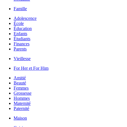
Famille
Adolescence
École
Éducation
Enfants
Étudiants
Finances
Parents
Vieillesse
For Her et For Him
Amitié
Beauté
Femmes
Grossesse
Hommes
Maternité
Paternité
Maison