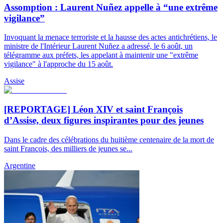
Assomption : Laurent Nuñez appelle à “une extrême
vigilance”
Invoquant la menace terroriste et la hausse des actes antichrétiens, le
ministre de l'Intérieur Laurent Nuñez a adressé, le 6 août, un
télégramme aux préfets, les appelant à maintenir une "extrême
vigilance" à l'approche du 15 août.
Assise
[REPORTAGE] Léon XIV et saint François
d’Assise, deux figures inspirantes pour des jeunes
Dans le cadre des célébrations du huitième centenaire de la mort de
saint François, des milliers de jeunes se...
Argentine