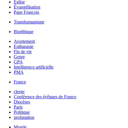
Église
Évangélisation
Pape François
Transhumanisme
Bioéthique
Avortement
Euthanasie
Fin de vie
Genre
GPA
Intelligence artificielle
PMA
France
clerge
Conférence des évêques de France
Diocèses
Paris
Politique
profanation
Monde