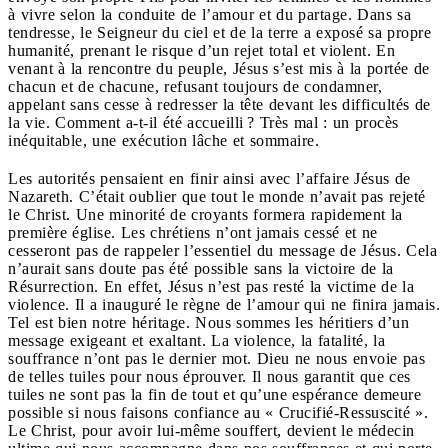
à vivre selon la conduite de l’amour et du partage. Dans sa
tendresse, le Seigneur du ciel et de la terre a exposé sa propre
humanité, prenant le risque d’un rejet total et violent. En
venant à la rencontre du peuple, Jésus s’est mis à la portée de
chacun et de chacune, refusant toujours de condamner,
appelant sans cesse à redresser la tête devant les difficultés de
la vie. Comment a-t-il été accueilli ? Très mal : un procès
inéquitable, une exécution lâche et sommaire.
Les autorités pensaient en finir ainsi avec l’affaire Jésus de
Nazareth. C’était oublier que tout le monde n’avait pas rejeté
le Christ. Une minorité de croyants formera rapidement la
première église. Les chrétiens n’ont jamais cessé et ne
cesseront pas de rappeler l’essentiel du message de Jésus. Cela
n’aurait sans doute pas été possible sans la victoire de la
Résurrection. En effet, Jésus n’est pas resté la victime de la
violence. Il a inauguré le règne de l’amour qui ne finira jamais.
Tel est bien notre héritage. Nous sommes les héritiers d’un
message exigeant et exaltant. La violence, la fatalité, la
souffrance n’ont pas le dernier mot. Dieu ne nous envoie pas
de telles tuiles pour nous éprouver. Il nous garantit que ces
tuiles ne sont pas la fin de tout et qu’une espérance demeure
possible si nous faisons confiance au « Crucifié-Ressuscité ».
Le Christ, pour avoir lui-même souffert, devient le médecin