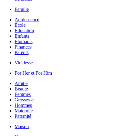
Famille
Adolescence
École
Éducation
Enfants
Étudiants
Finances
Parents
Vieillesse
For Her et For Him
Amitié
Beauté
Femmes
Grossesse
Hommes
Maternité
Paternité
Maison