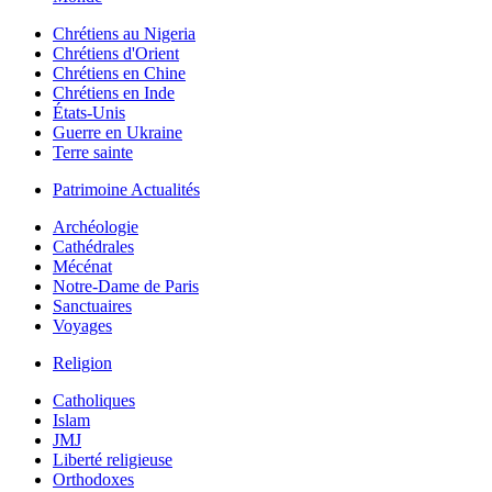
Chrétiens au Nigeria
Chrétiens d'Orient
Chrétiens en Chine
Chrétiens en Inde
États-Unis
Guerre en Ukraine
Terre sainte
Patrimoine Actualités
Archéologie
Cathédrales
Mécénat
Notre-Dame de Paris
Sanctuaires
Voyages
Religion
Catholiques
Islam
JMJ
Liberté religieuse
Orthodoxes