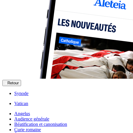
Retour
Synode
Vatican
Angelus
Audience générale
Béatification et canonisation
Curie romaine