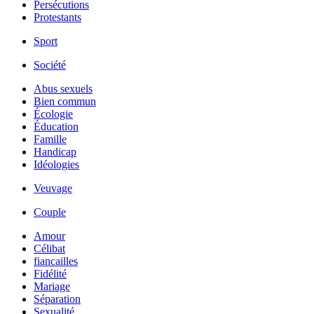
Persécutions
Protestants
Sport
Société
Abus sexuels
Bien commun
Écologie
Éducation
Famille
Handicap
Idéologies
Veuvage
Couple
Amour
Célibat
fiancailles
Fidélité
Mariage
Séparation
Sexualité