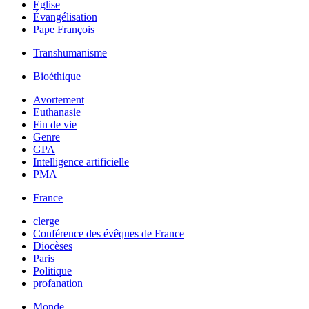
Église
Évangélisation
Pape François
Transhumanisme
Bioéthique
Avortement
Euthanasie
Fin de vie
Genre
GPA
Intelligence artificielle
PMA
France
clerge
Conférence des évêques de France
Diocèses
Paris
Politique
profanation
Monde