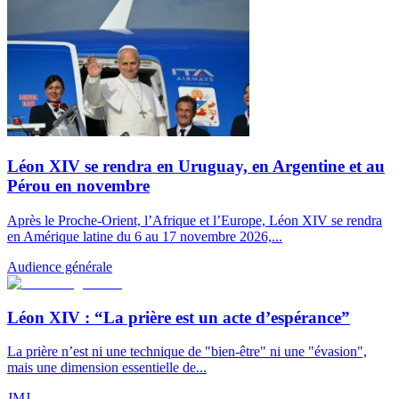
Léon XIV se rendra en Uruguay, en Argentine et au
Pérou en novembre
Après le Proche-Orient, l’Afrique et l’Europe, Léon XIV se rendra
en Amérique latine du 6 au 17 novembre 2026,...
Audience générale
Léon XIV : “La prière est un acte d’espérance”
La prière n’est ni une technique de "bien-être" ni une "évasion",
mais une dimension essentielle de...
JMJ