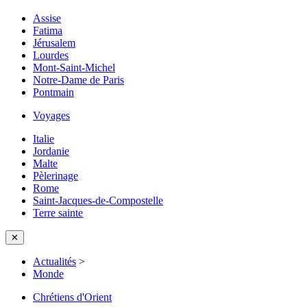
Assise
Fatima
Jérusalem
Lourdes
Mont-Saint-Michel
Notre-Dame de Paris
Pontmain
Voyages
Italie
Jordanie
Malte
Pèlerinage
Rome
Saint-Jacques-de-Compostelle
Terre sainte
✕
Actualités
>
Monde
Chrétiens d'Orient