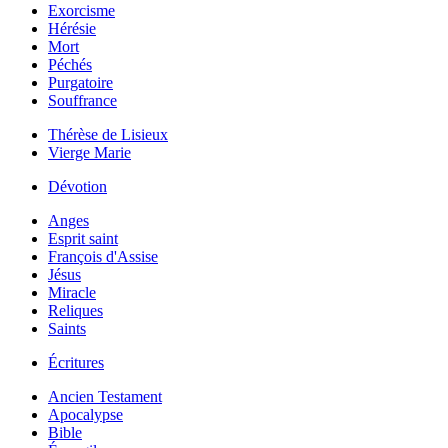
Exorcisme
Hérésie
Mort
Péchés
Purgatoire
Souffrance
Thérèse de Lisieux
Vierge Marie
Dévotion
Anges
Esprit saint
François d'Assise
Jésus
Miracle
Reliques
Saints
Écritures
Ancien Testament
Apocalypse
Bible