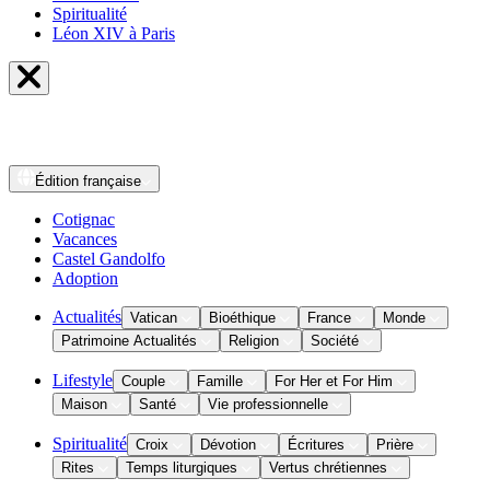
Spiritualité
Léon XIV à Paris
Édition
française
Cotignac
Vacances
Castel Gandolfo
Adoption
Actualités
Vatican
Bioéthique
France
Monde
Patrimoine Actualités
Religion
Société
Lifestyle
Couple
Famille
For Her et For Him
Maison
Santé
Vie professionnelle
Spiritualité
Croix
Dévotion
Écritures
Prière
Rites
Temps liturgiques
Vertus chrétiennes