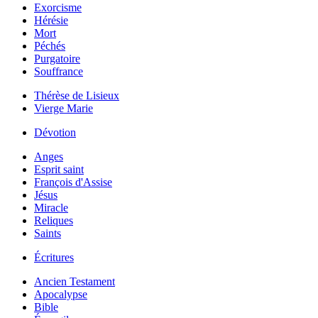
Exorcisme
Hérésie
Mort
Péchés
Purgatoire
Souffrance
Thérèse de Lisieux
Vierge Marie
Dévotion
Anges
Esprit saint
François d'Assise
Jésus
Miracle
Reliques
Saints
Écritures
Ancien Testament
Apocalypse
Bible