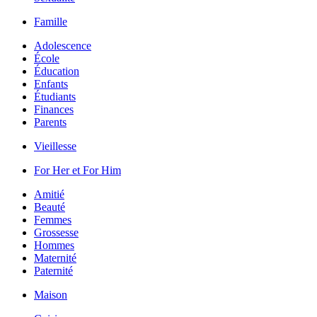
Famille
Adolescence
École
Éducation
Enfants
Étudiants
Finances
Parents
Vieillesse
For Her et For Him
Amitié
Beauté
Femmes
Grossesse
Hommes
Maternité
Paternité
Maison