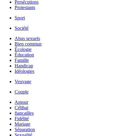
Persécutions
Protestants
Sport
Société
Abus sexuels
Bien commun
Écologie
Éducation
Famille
Handicap
Idéologies
Veuvage
Couple
Amour
Célibat
fiancailles
Fidélité
Mariage
Séparation
Sexualité