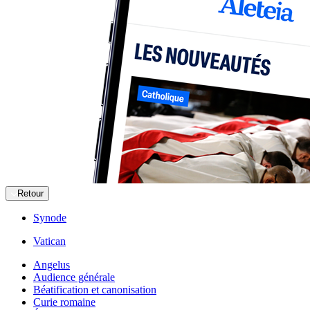
Retour
Synode
Vatican
Angelus
Audience générale
Béatification et canonisation
Curie romaine