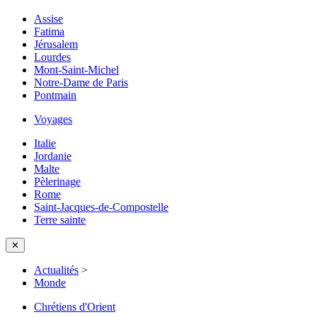
Assise
Fatima
Jérusalem
Lourdes
Mont-Saint-Michel
Notre-Dame de Paris
Pontmain
Voyages
Italie
Jordanie
Malte
Pèlerinage
Rome
Saint-Jacques-de-Compostelle
Terre sainte
✕
Actualités
>
Monde
Chrétiens d'Orient