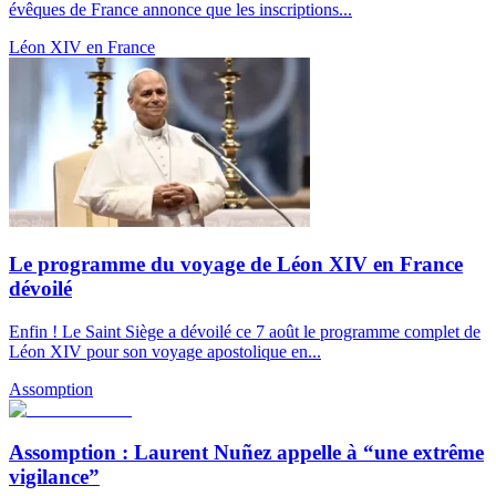
évêques de France annonce que les inscriptions...
Léon XIV en France
Le programme du voyage de Léon XIV en France
dévoilé
Enfin ! Le Saint Siège a dévoilé ce 7 août le programme complet de
Léon XIV pour son voyage apostolique en...
Assomption
Assomption : Laurent Nuñez appelle à “une extrême
vigilance”