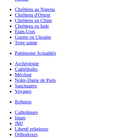
Chrétiens au Nigeria
Chrétiens d'Orient
Chrétiens en Chine
Chrétiens en Inde
États-Unis
Guerre en Ukraine
Terre sainte
Patrimoine Actualités
Archéologie
Cathédrales
Mécénat
Notre-Dame de Paris
Sanctuaires
Voyages
Religion
Catholiques
Islam
JMJ
Liberté religieuse
Orthodoxes