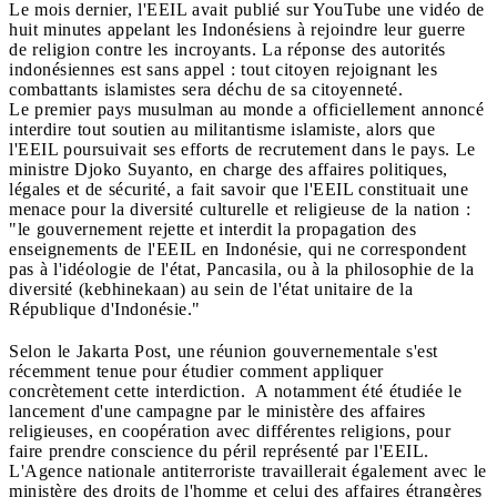
Le mois dernier, l'EEIL avait publié sur YouTube une vidéo de
huit minutes appelant les Indonésiens à rejoindre leur guerre
de religion contre les incroyants.
La réponse des autorités
indonésiennes est sans appel : tout citoyen rejoignant les
combattants islamistes sera déchu de sa citoyenneté.
Le premier pays musulman au monde a officiellement annoncé
interdire tout soutien au militantisme islamiste, alors que
l'EEIL poursuivait ses efforts de recrutement dans le pays.
Le
ministre Djoko Suyanto, en charge des affaires politiques,
légales et de sécurité, a fait savoir que l'EEIL constituait une
menace pour la diversité culturelle et religieuse de la nation :
"le gouvernement rejette et interdit la propagation des
enseignements de l'EEIL en Indonésie, qui ne correspondent
pas à l'idéologie de l'état, Pancasila, ou à la philosophie de la
diversité (kebhinekaan) au sein de l'état unitaire de la
République d'Indonésie."
Selon le Jakarta Post, une réunion gouvernementale s'est
récemment tenue pour étudier comment appliquer
concrètement cette interdiction. A notamment été étudiée le
lancement d'une campagne par le ministère des affaires
religieuses, en coopération avec différentes religions, pour
faire prendre conscience du péril représenté par l'EEIL.
L'Agence nationale antiterroriste travaillerait également avec le
ministère des droits de l'homme et celui des affaires étrangères