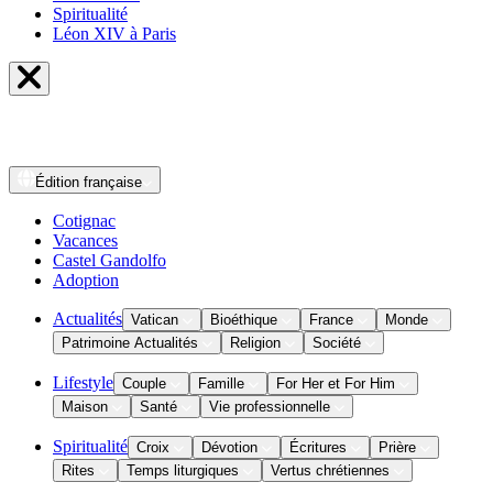
Spiritualité
Léon XIV à Paris
Édition
française
Cotignac
Vacances
Castel Gandolfo
Adoption
Actualités
Vatican
Bioéthique
France
Monde
Patrimoine Actualités
Religion
Société
Lifestyle
Couple
Famille
For Her et For Him
Maison
Santé
Vie professionnelle
Spiritualité
Croix
Dévotion
Écritures
Prière
Rites
Temps liturgiques
Vertus chrétiennes