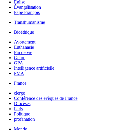
Église
Évangélisation
Pape François
Transhumanisme
Bioéthique
Avortement
Euthanasie
Fin de vie
Genre
GPA
Intelligence artificielle
PMA
France
clerge
Conférence des évêques de France
Diocèses
Paris
Politique
profanation
Monde