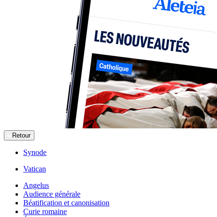
Retour
Synode
Vatican
Angelus
Audience générale
Béatification et canonisation
Curie romaine