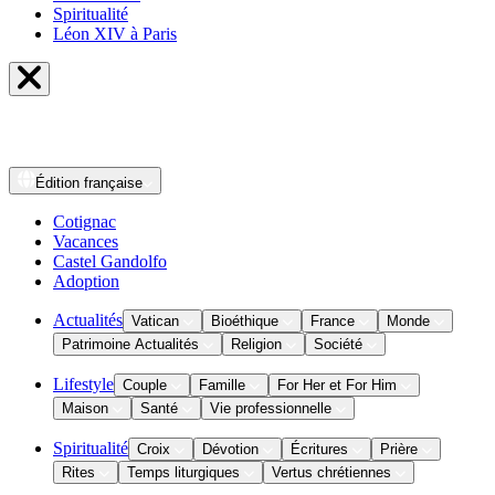
Spiritualité
Léon XIV à Paris
Édition
française
Cotignac
Vacances
Castel Gandolfo
Adoption
Actualités
Vatican
Bioéthique
France
Monde
Patrimoine Actualités
Religion
Société
Lifestyle
Couple
Famille
For Her et For Him
Maison
Santé
Vie professionnelle
Spiritualité
Croix
Dévotion
Écritures
Prière
Rites
Temps liturgiques
Vertus chrétiennes