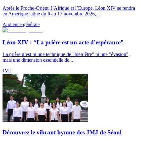
Après le Proche-Orient, l’Afrique et l’Europe, Léon XIV se rendra
en Amérique latine du 6 au 17 novembre 2026,...
Audience générale
Léon XIV : “La prière est un acte d’espérance”
La prière n’est ni une technique de "bien-être" ni une "évasion",
mais une dimension essentielle de...
JMJ
Découvrez le vibrant hymne des JMJ de Séoul