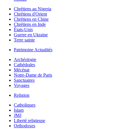
Chrétiens au Nigeria
Chrétiens d'Orient
Chrétiens en Chine
Chrétiens en Inde
États-Unis
Guerre en Ukraine
Terre sainte
Patrimoine Actualités
Archéologie
Cathédrales
Mécénat
Notre-Dame de Paris
Sanctuaires
Voyages
Religion
Catholiques
Islam
JMJ
Liberté religieuse
Orthodoxes