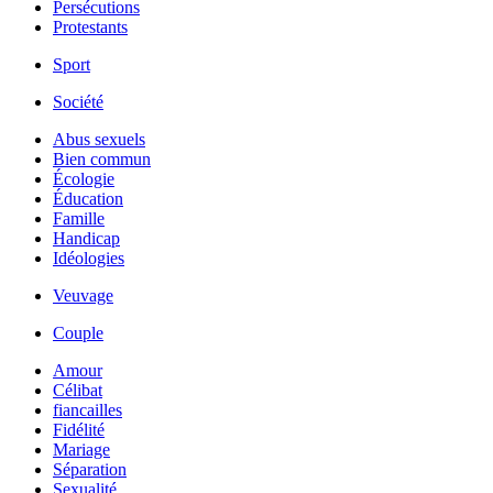
Persécutions
Protestants
Sport
Société
Abus sexuels
Bien commun
Écologie
Éducation
Famille
Handicap
Idéologies
Veuvage
Couple
Amour
Célibat
fiancailles
Fidélité
Mariage
Séparation
Sexualité