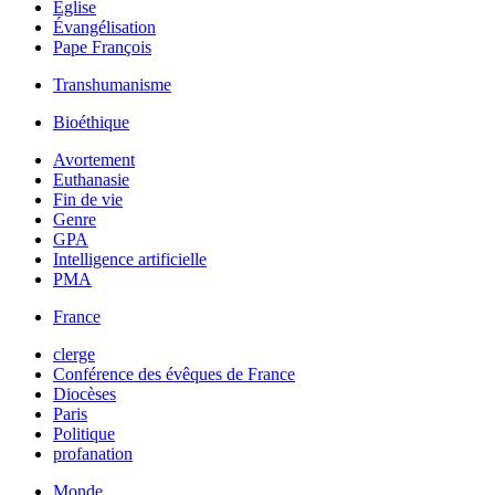
Église
Évangélisation
Pape François
Transhumanisme
Bioéthique
Avortement
Euthanasie
Fin de vie
Genre
GPA
Intelligence artificielle
PMA
France
clerge
Conférence des évêques de France
Diocèses
Paris
Politique
profanation
Monde