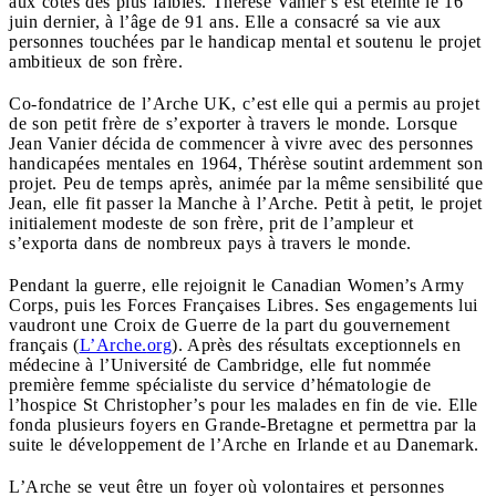
aux côtés des plus faibles. Thérèse Vanier s’est éteinte le 16
juin dernier, à l’âge de 91 ans. Elle a consacré sa vie aux
personnes touchées par le handicap mental et soutenu le projet
ambitieux de son frère.
Co-fondatrice de l’Arche UK, c’est elle qui a permis au projet
de son petit frère de s’exporter à travers le monde. Lorsque
Jean Vanier décida de commencer à vivre avec des personnes
handicapées mentales en 1964, Thérèse soutint ardemment son
projet. Peu de temps après, animée par la même sensibilité que
Jean, elle fit passer la Manche à l’Arche. Petit à petit, le projet
initialement modeste de son frère, prit de l’ampleur et
s’exporta dans de nombreux pays à travers le monde.
Pendant la guerre, elle rejoignit le Canadian Women’s Army
Corps, puis les Forces Françaises Libres. Ses engagements lui
vaudront une Croix de Guerre de la part du gouvernement
français (
L’Arche.
org
). Après des résultats exceptionnels en
médecine à l’Université de Cambridge, elle fut nommée
première femme spécialiste du service d’hématologie de
l’hospice St Christopher’s pour les malades en fin de vie. Elle
fonda plusieurs foyers en Grande-Bretagne et permettra par la
suite le développement de l’Arche en Irlande et au Danemark.
L’Arche se veut être un foyer où volontaires et personnes