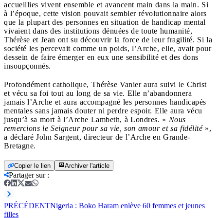
accueillies vivent ensemble et avancent main dans la main. Si
à l’époque, cette vision pouvait sembler révolutionnaire alors
que la plupart des personnes en situation de handicap mental
vivaient dans des institutions dénuées de toute humanité,
Thérèse et Jean ont su découvrir la force de leur fragilité. Si la
société les percevait comme un poids, l’Arche, elle, avait pour
dessein de faire émerger en eux une sensibilité et des dons
insoupçonnés.
Profondément catholique, Thérèse Vanier aura suivi le Christ
et vécu sa foi tout au long de sa vie. Elle n’abandonnera
jamais l’Arche et aura accompagné les personnes handicapés
mentales sans jamais douter ni perdre espoir. Elle aura vécu
jusqu’à sa mort à l’Arche Lambeth, à Londres. «
Nous
remercions le Seigneur pour sa vie, son amour et sa fidélité
»,
a déclaré John Sargent, directeur de l’Arche en Grande-
Bretagne.
Copier le lien
Archiver l'article
Partager sur
:
PRÉCÉDENT
Nigeria : Boko Haram enlève 60 femmes et jeunes
filles