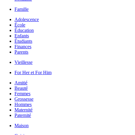
Famille
Adolescence
École
Éducation
Enfants
Étudiants
Finances
Parents
Vieillesse
For Her et For Him
Amitié
Beauté
Femmes
Grossesse
Hommes
Maternité
Paternité
Maison