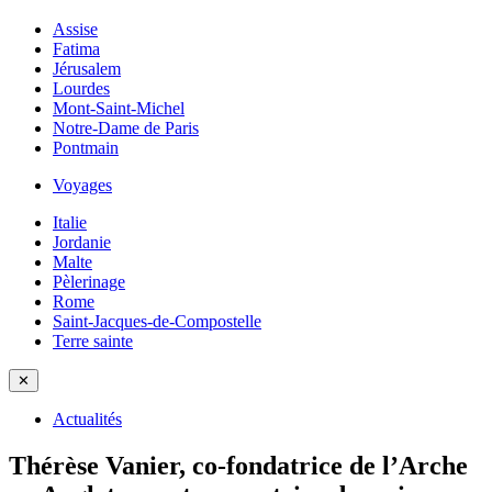
Assise
Fatima
Jérusalem
Lourdes
Mont-Saint-Michel
Notre-Dame de Paris
Pontmain
Voyages
Italie
Jordanie
Malte
Pèlerinage
Rome
Saint-Jacques-de-Compostelle
Terre sainte
✕
Actualités
Thérèse Vanier, co-fondatrice de l’Arche