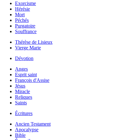
Exorcisme
Hérésie
Mort
Péchés
Purgatoire
Souffrance
Thérèse de Lisieux
Vierge Marie
Dévotion
Anges
Esprit saint
François d'Assise
Jésus
Miracle
Reliques
Saints
Écritures
Ancien Testament
Apocalypse
Bible