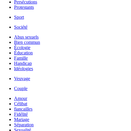
Persécutions
Protestants
Sport
Société
Abus sexuels
Bien commun
Écologie
Éducation
Famille
Handicap
Idéologies
Veuvage
Couple
Amour
Célibat
fiancailles
Fidélité
Mariage
Séparation
Sexualité