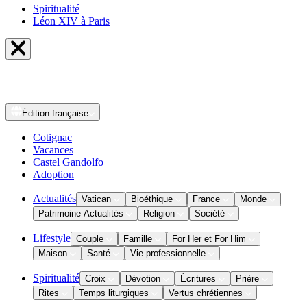
Spiritualité
Léon XIV à Paris
Édition
française
Cotignac
Vacances
Castel Gandolfo
Adoption
Actualités
Vatican
Bioéthique
France
Monde
Patrimoine Actualités
Religion
Société
Lifestyle
Couple
Famille
For Her et For Him
Maison
Santé
Vie professionnelle
Spiritualité
Croix
Dévotion
Écritures
Prière
Rites
Temps liturgiques
Vertus chrétiennes