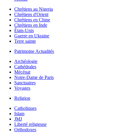
Chrétiens au Nigeria
Chrétiens d'Orient
Chrétiens en Chine
Chrétiens en Inde
États-Unis
Guerre en Ukraine
Terre sainte
Patrimoine Actualités
Archéologie
Cathédrales
Mécénat
Notre-Dame de Paris
Sanctuaires
Voyages
Religion
Catholiques
Islam
JMJ
Liberté religieuse
Orthodoxes