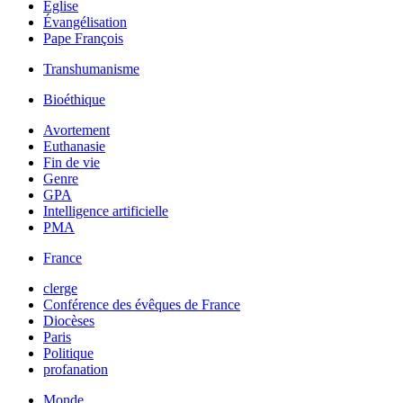
Église
Évangélisation
Pape François
Transhumanisme
Bioéthique
Avortement
Euthanasie
Fin de vie
Genre
GPA
Intelligence artificielle
PMA
France
clerge
Conférence des évêques de France
Diocèses
Paris
Politique
profanation
Monde