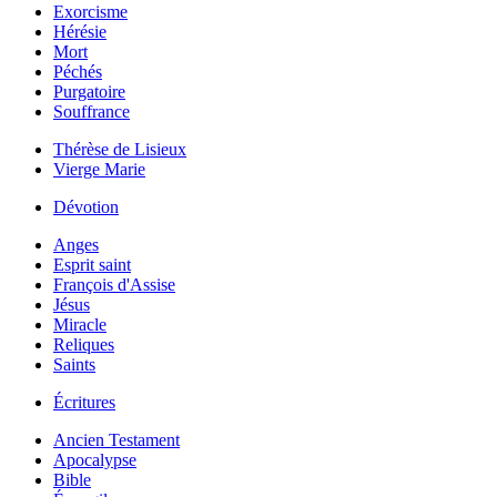
Exorcisme
Hérésie
Mort
Péchés
Purgatoire
Souffrance
Thérèse de Lisieux
Vierge Marie
Dévotion
Anges
Esprit saint
François d'Assise
Jésus
Miracle
Reliques
Saints
Écritures
Ancien Testament
Apocalypse
Bible