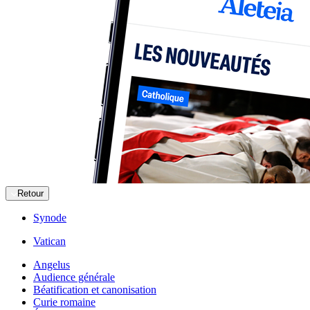
Retour
Synode
Vatican
Angelus
Audience générale
Béatification et canonisation
Curie romaine