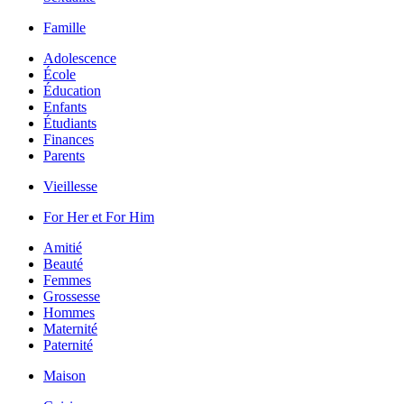
Famille
Adolescence
École
Éducation
Enfants
Étudiants
Finances
Parents
Vieillesse
For Her et For Him
Amitié
Beauté
Femmes
Grossesse
Hommes
Maternité
Paternité
Maison