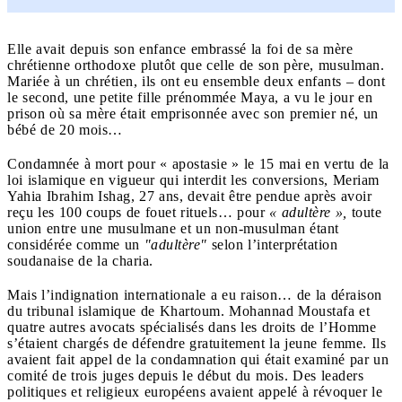
Elle avait depuis son enfance embrassé la foi de sa mère
chrétienne orthodoxe plutôt que celle de son père, musulman.
Mariée à un chrétien, ils ont eu ensemble deux enfants – dont
le second, une petite fille prénommée Maya, a vu le jour en
prison où sa mère était emprisonnée avec son premier né, un
bébé de 20 mois…
Condamnée à mort pour « apostasie » le 15 mai en vertu de la
loi islamique en vigueur qui interdit les conversions, Meriam
Yahia Ibrahim Ishag, 27 ans, devait être pendue après avoir
reçu les 100 coups de fouet rituels… pour
« adultère »,
toute
union entre une musulmane et un non-musulman étant
considérée comme un
"adultère"
selon l’interprétation
soudanaise de la charia.
Mais l’indignation internationale a eu raison… de la déraison
du tribunal islamique de Khartoum. Mohannad Moustafa et
quatre autres avocats spécialisés dans les droits de l’Homme
s’étaient chargés de défendre gratuitement la jeune femme. Ils
avaient fait appel de la condamnation qui était examiné par un
comité de trois juges depuis le début du mois. Des leaders
politiques et religieux européens avaient appelé à révoquer le