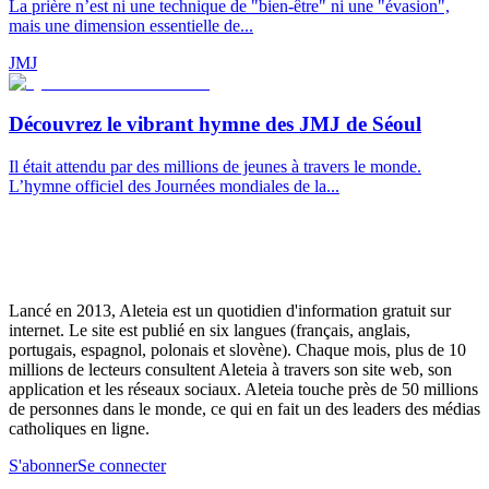
La prière n’est ni une technique de "bien-être" ni une "évasion",
mais une dimension essentielle de...
JMJ
Découvrez le vibrant hymne des JMJ de Séoul
Il était attendu par des millions de jeunes à travers le monde.
L’hymne officiel des Journées mondiales de la...
Lancé en 2013, Aleteia est un quotidien d'information gratuit sur
internet. Le site est publié en six langues (français, anglais,
portugais, espagnol, polonais et slovène). Chaque mois, plus de 10
millions de lecteurs consultent Aleteia à travers son site web, son
application et les réseaux sociaux. Aleteia touche près de 50 millions
de personnes dans le monde, ce qui en fait un des leaders des médias
catholiques en ligne.
S'abonner
Se connecter