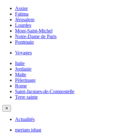
Assise
Fatima
Jérusalem
Lourdes
Mont-Saint-Michel
Notre-Dame de Paris
Pontmain
Voyages
Italie
Jordanie
Malte
Pèlerinage
Rome
Saint-Jacques-de-Compostelle
Terre sainte
✕
Actualités
meriam ishag