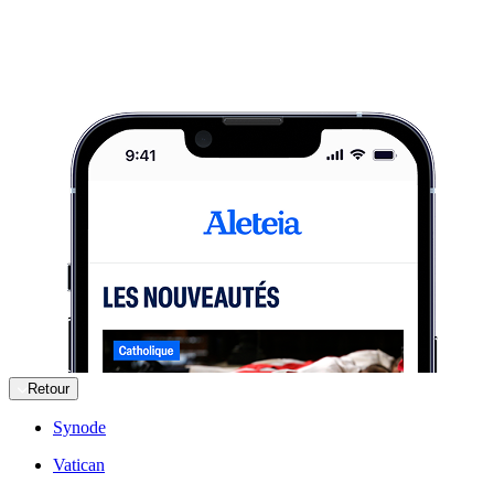
Retour
Synode
Vatican