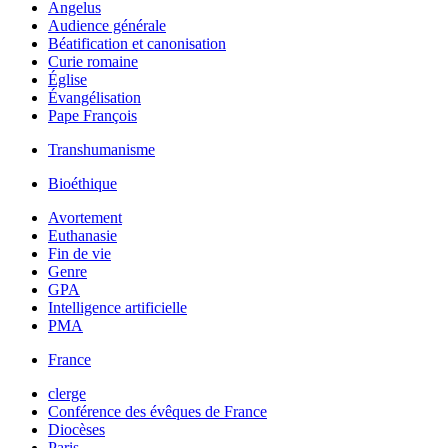
Angelus
Audience générale
Béatification et canonisation
Curie romaine
Église
Évangélisation
Pape François
Transhumanisme
Bioéthique
Avortement
Euthanasie
Fin de vie
Genre
GPA
Intelligence artificielle
PMA
France
clerge
Conférence des évêques de France
Diocèses
Paris