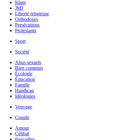
Islam
JMJ
Liberté religieuse
Orthodoxes
Persécutions
Protestants
Sport
Société
Abus sexuels
Bien commun
Écologie
Éducation
Famille
Handicap
Idéologies
Veuvage
Couple
Amour
Célibat
fiancailles