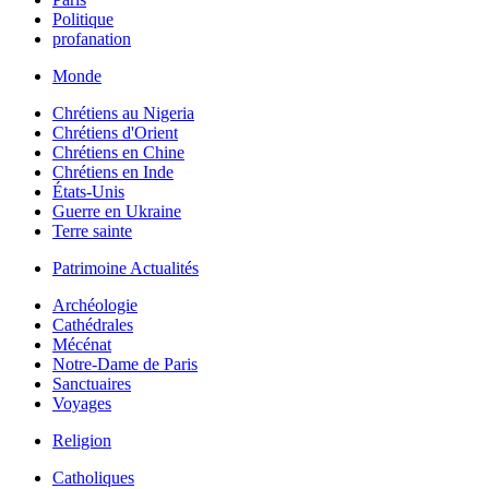
Politique
profanation
Monde
Chrétiens au Nigeria
Chrétiens d'Orient
Chrétiens en Chine
Chrétiens en Inde
États-Unis
Guerre en Ukraine
Terre sainte
Patrimoine Actualités
Archéologie
Cathédrales
Mécénat
Notre-Dame de Paris
Sanctuaires
Voyages
Religion
Catholiques