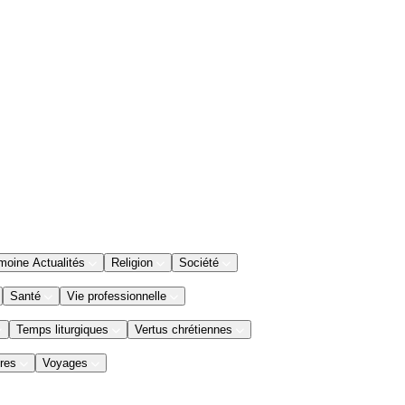
moine Actualités
Religion
Société
Santé
Vie professionnelle
Temps liturgiques
Vertus chrétiennes
res
Voyages