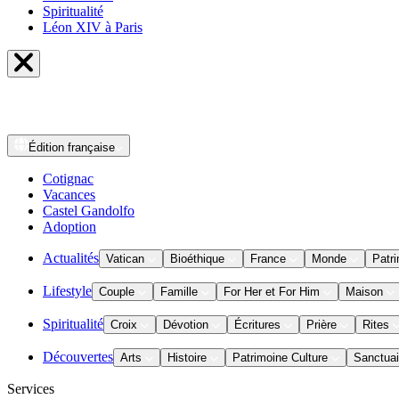
Spiritualité
Léon XIV à Paris
Édition
française
Cotignac
Vacances
Castel Gandolfo
Adoption
Actualités
Vatican
Bioéthique
France
Monde
Patri
Lifestyle
Couple
Famille
For Her et For Him
Maison
Spiritualité
Croix
Dévotion
Écritures
Prière
Rites
Découvertes
Arts
Histoire
Patrimoine Culture
Sanctuai
Services