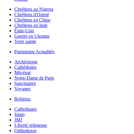
Chrétiens au Nigeria
Chrétiens d'Orient
Chrétiens en Chine
Chrétiens en Inde
États-Unis
Guerre en Ukraine
Terre sainte
Patrimoine Actualités
Archéologie
Cathédrales
Mécénat
Notre-Dame de Paris
Sanctuaires
Voyages
Religion
Catholiques
Islam
JMJ
Liberté religieuse
Orthodoxes