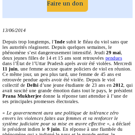
Faire un don
13/06/2014
Depuis trop longtemps, l’
Inde
subit le fléau du viol sans que
les autorités réagissent. Depuis quelques semaines, le
phénomène s’est dangereusement intensifié. Jeudi
29 mai
,
deux jeunes filles de 14 et 15 ans sont retrouvées
pendues
dans l’État de l’Uttar Pradesh après avoir été violées. Mercredi
11 juin
, une femme accuse quatre policiers de viol en réunion.
Ce même jour, un peu plus tard, une femme de 45 ans est
retrouvée pendue après avoir été violée. Depuis le viol
collectif de
Delhi
d’une jeune étudiante de 23 ans en
2012
, qui
avait suscité une grande émotion dans tout le pays, le président
Prana Mukherjee
donne la réponse tant attendue à l’une de
ses principales promesses électorales.
«
Le gouvernement aura une politique de tolérance zéro
envers les violences faites aux femmes et va renforcer le
système judiciaire pour sa mise en œuvre effective
», a déclaré
le président indien le
9 juin
. En réponse à une flambée du
phénomène qui a indigné le pays et le monde entier, le