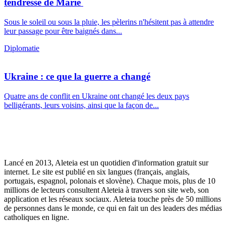
tendresse de Marie
Sous le soleil ou sous la pluie, les pèlerins n'hésitent pas à attendre
leur passage pour être baignés dans...
Diplomatie
Ukraine : ce que la guerre a changé
Quatre ans de conflit en Ukraine ont changé les deux pays
belligérants, leurs voisins, ainsi que la façon de...
Lancé en 2013, Aleteia est un quotidien d'information gratuit sur
internet. Le site est publié en six langues (français, anglais,
portugais, espagnol, polonais et slovène). Chaque mois, plus de 10
millions de lecteurs consultent Aleteia à travers son site web, son
application et les réseaux sociaux. Aleteia touche près de 50 millions
de personnes dans le monde, ce qui en fait un des leaders des médias
catholiques en ligne.