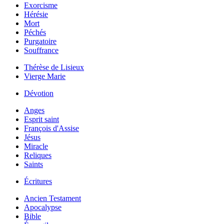
Exorcisme
Hérésie
Mort
Péchés
Purgatoire
Souffrance
Thérèse de Lisieux
Vierge Marie
Dévotion
Anges
Esprit saint
François d'Assise
Jésus
Miracle
Reliques
Saints
Écritures
Ancien Testament
Apocalypse
Bible