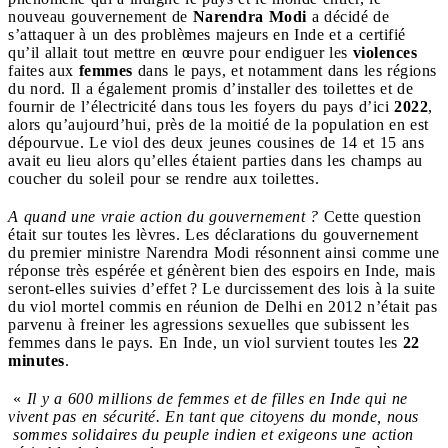
nouveau gouvernement de
Narendra Modi
a décidé de
s’attaquer à un des problèmes majeurs en Inde et a certifié
qu’il allait tout mettre en œuvre pour endiguer les
violences
faites aux
femmes
dans le pays, et notamment dans les régions
du nord. Il a également promis d’installer des toilettes et de
fournir de l’électricité dans tous les foyers du pays d’ici
2022
,
alors qu’aujourd’hui, près de la moitié de la population en est
dépourvue. Le viol des deux jeunes cousines de 14 et 15 ans
avait eu lieu alors qu’elles étaient parties dans les champs au
coucher du soleil pour se rendre aux toilettes.
A quand une vraie action du gouvernement ?
Cette question
était sur toutes les lèvres. Les déclarations du gouvernement
du premier ministre Narendra Modi résonnent ainsi comme une
réponse très espérée et génèrent bien des espoirs en Inde, mais
seront-elles suivies d’effet ? Le durcissement des lois à la suite
du viol mortel commis en réunion de Delhi en 2012 n’était pas
parvenu à freiner les agressions sexuelles que subissent les
femmes dans le pays. En Inde, un viol survient toutes les
22
minutes
.
«
Il y a 600 millions de femmes et de filles en Inde qui ne
vivent pas en sécurité. En tant que citoyens du monde, nous
sommes solidaires du peuple indien et exigeons une action