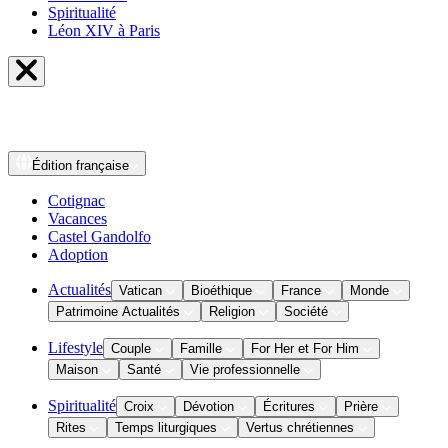
Spiritualité
Léon XIV à Paris
Édition
française
Cotignac
Vacances
Castel Gandolfo
Adoption
Actualités
Vatican
Bioéthique
France
Monde
Patrimoine Actualités
Religion
Société
Lifestyle
Couple
Famille
For Her et For Him
Maison
Santé
Vie professionnelle
Spiritualité
Croix
Dévotion
Écritures
Prière
Rites
Temps liturgiques
Vertus chrétiennes