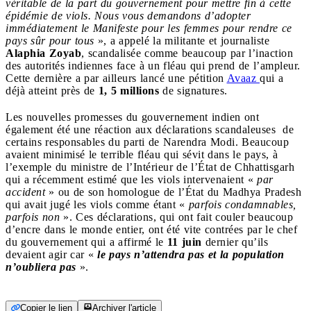
véritable de la part du gouvernement pour mettre fin à cette
épidémie de viols. Nous vous demandons d’adopter
immédiatement le Manifeste pour les femmes pour rendre ce
pays sûr pour tous
», a appelé la militante et journaliste
Alaphia Zoyab
, scandalisée comme beaucoup par l’inaction
des autorités indiennes face à un fléau qui prend de l’ampleur.
Cette dernière a par ailleurs lancé une pétition
Avaaz
qui a
déjà atteint près de
1, 5 millions
de signatures.
Les nouvelles promesses du gouvernement indien ont
également été une réaction aux déclarations scandaleuses de
certains responsables du parti de Narendra Modi. Beaucoup
avaient minimisé le terrible fléau qui sévit dans le pays, à
l’exemple du ministre de l’Intérieur de l’État de Chhattisgarh
qui a récemment estimé que les viols intervenaient «
par
accident
» ou de son homologue de l’État du Madhya Pradesh
qui avait jugé les viols comme étant «
parfois condamnables,
parfois non
». Ces déclarations, qui ont fait couler beaucoup
d’encre dans le monde entier, ont été vite contrées par le chef
du gouvernement qui a affirmé le
11 juin
dernier qu’ils
devaient agir car «
le pays n’attendra pas et la population
n’oubliera pas
».
Copier le lien
Archiver l'article