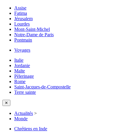
Assise
Fatima
Jérusalem
Lourdes
Mont-Saint-Michel
Notre-Dame de Paris
Pontmain
Voyages
Italie
Jordanie
Malte
Pèlerinage
Rome
Saint-Jacques-de-Compostelle
Terre sainte
✕
Actualités
>
Monde
Chrétiens en Inde