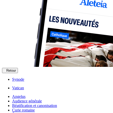
Retour
Synode
Vatican
Angelus
Audience générale
Béatification et canonisation
Curie romaine