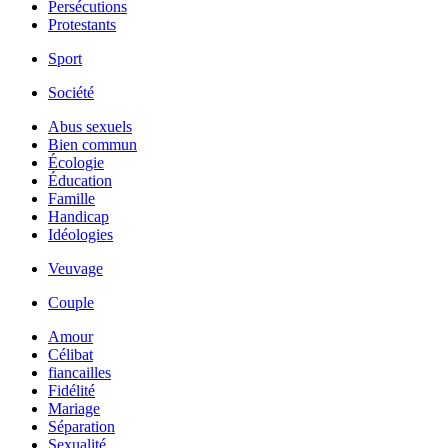
Persécutions
Protestants
Sport
Société
Abus sexuels
Bien commun
Écologie
Éducation
Famille
Handicap
Idéologies
Veuvage
Couple
Amour
Célibat
fiancailles
Fidélité
Mariage
Séparation
Sexualité