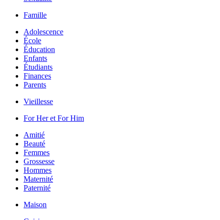
Famille
Adolescence
École
Éducation
Enfants
Étudiants
Finances
Parents
Vieillesse
For Her et For Him
Amitié
Beauté
Femmes
Grossesse
Hommes
Maternité
Paternité
Maison