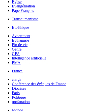
Église
Évangélisation
Pape François
Transhumanisme
Bioéthique
Avortement
Euthanasie
Fin de vie
Genre
GPA
Intelligence artificielle
PMA
France
clerge
Conférence des évêques de France
Diocèses
Paris
Politique
profanation
Monde