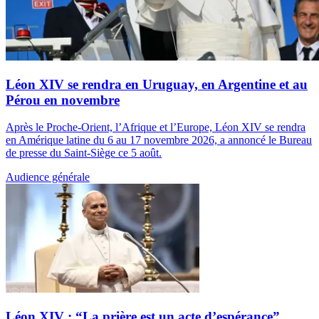
Léon XIV se rendra en Uruguay, en Argentine et au
Pérou en novembre
Après le Proche-Orient, l’Afrique et l’Europe, Léon XIV se rendra
en Amérique latine du 6 au 17 novembre 2026, a annoncé le Bureau
de presse du Saint-Siège ce 5 août.
Audience générale
Léon XIV : “La prière est un acte d’espérance”