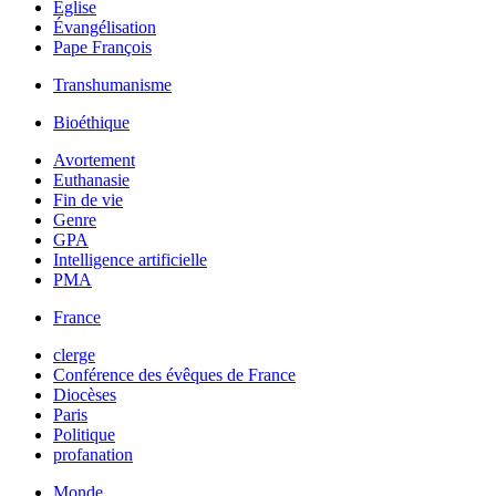
Église
Évangélisation
Pape François
Transhumanisme
Bioéthique
Avortement
Euthanasie
Fin de vie
Genre
GPA
Intelligence artificielle
PMA
France
clerge
Conférence des évêques de France
Diocèses
Paris
Politique
profanation
Monde