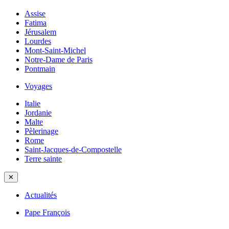
Assise
Fatima
Jérusalem
Lourdes
Mont-Saint-Michel
Notre-Dame de Paris
Pontmain
Voyages
Italie
Jordanie
Malte
Pèlerinage
Rome
Saint-Jacques-de-Compostelle
Terre sainte
✕
Actualités
Pape François