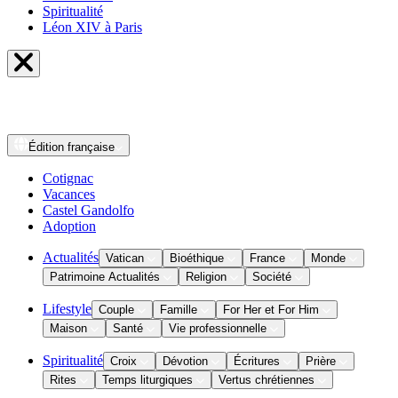
Spiritualité
Léon XIV à Paris
Édition
française
Cotignac
Vacances
Castel Gandolfo
Adoption
Actualités
Vatican
Bioéthique
France
Monde
Patrimoine Actualités
Religion
Société
Lifestyle
Couple
Famille
For Her et For Him
Maison
Santé
Vie professionnelle
Spiritualité
Croix
Dévotion
Écritures
Prière
Rites
Temps liturgiques
Vertus chrétiennes