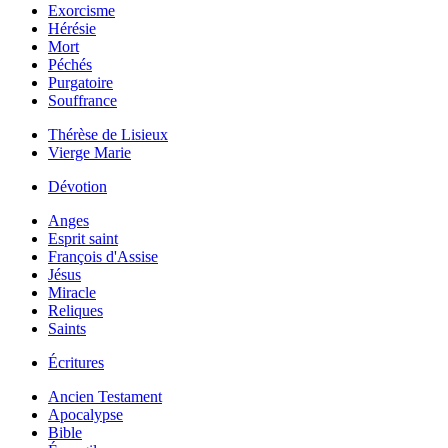
Exorcisme
Hérésie
Mort
Péchés
Purgatoire
Souffrance
Thérèse de Lisieux
Vierge Marie
Dévotion
Anges
Esprit saint
François d'Assise
Jésus
Miracle
Reliques
Saints
Écritures
Ancien Testament
Apocalypse
Bible