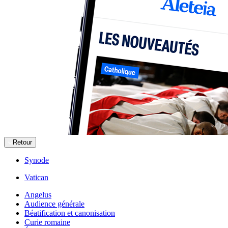
Retour
Synode
Vatican
Angelus
Audience générale
Béatification et canonisation
Curie romaine