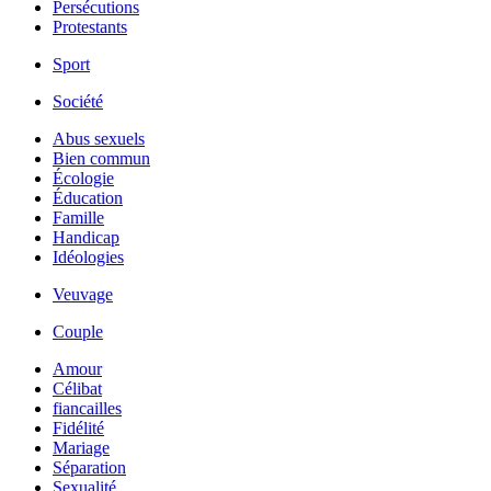
Persécutions
Protestants
Sport
Société
Abus sexuels
Bien commun
Écologie
Éducation
Famille
Handicap
Idéologies
Veuvage
Couple
Amour
Célibat
fiancailles
Fidélité
Mariage
Séparation
Sexualité