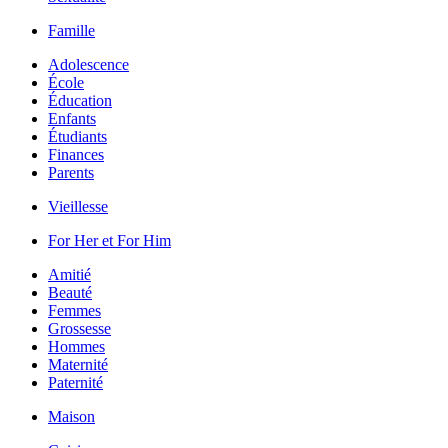
Famille
Adolescence
École
Éducation
Enfants
Étudiants
Finances
Parents
Vieillesse
For Her et For Him
Amitié
Beauté
Femmes
Grossesse
Hommes
Maternité
Paternité
Maison