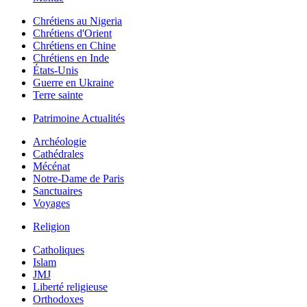
Chrétiens au Nigeria
Chrétiens d'Orient
Chrétiens en Chine
Chrétiens en Inde
États-Unis
Guerre en Ukraine
Terre sainte
Patrimoine Actualités
Archéologie
Cathédrales
Mécénat
Notre-Dame de Paris
Sanctuaires
Voyages
Religion
Catholiques
Islam
JMJ
Liberté religieuse
Orthodoxes