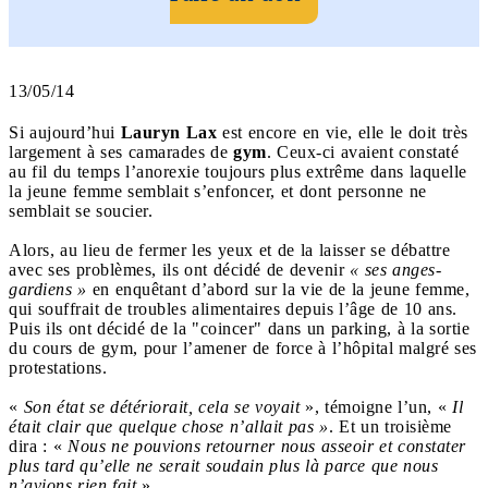
13/05/14
Si aujourd’hui
Lauryn Lax
est encore en vie, elle le doit très
largement à ses camarades de
gym
. Ceux-ci avaient constaté
au fil du temps l’anorexie toujours plus extrême dans laquelle
la jeune femme semblait s’enfoncer, et dont personne ne
semblait se soucier.
Alors, au lieu de fermer les yeux et de la laisser se débattre
avec ses problèmes, ils ont décidé de devenir
« ses anges-
gardiens »
en enquêtant d’abord sur la vie de la jeune femme,
qui souffrait de troubles alimentaires depuis l’âge de 10 ans.
Puis ils ont décidé de la "coincer" dans un parking, à la sortie
du cours de gym, pour l’amener de force à l’hôpital malgré ses
protestations.
«
Son état se détériorait, cela se voyait
», témoigne l’un, «
Il
était clair que quelque chose n’allait pas »
. Et un troisième
dira : «
Nous ne pouvions retourner nous asseoir et constater
plus tard qu’elle ne serait soudain plus là parce que nous
n’avions rien fait
».