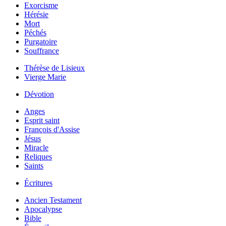
Exorcisme
Hérésie
Mort
Péchés
Purgatoire
Souffrance
Thérèse de Lisieux
Vierge Marie
Dévotion
Anges
Esprit saint
François d'Assise
Jésus
Miracle
Reliques
Saints
Écritures
Ancien Testament
Apocalypse
Bible