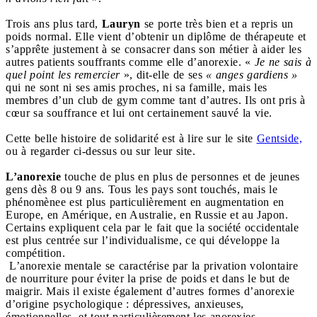
Trois ans plus tard,
Lauryn
se porte très bien et a repris un
poids normal. Elle vient d’obtenir un diplôme de thérapeute et
s’apprête justement à se consacrer dans son métier à aider les
autres patients souffrants comme elle d’anorexie. «
Je ne sais à
quel point les remercier
», dit-elle de ses
« anges gardiens »
qui ne sont ni ses amis proches, ni sa famille, mais les
membres d’un club de gym comme tant d’autres. Ils ont pris à
cœur sa souffrance et lui ont certainement sauvé la vie.
Cette belle histoire de solidarité est à lire sur le site
Gentside,
ou à regarder ci-dessus ou sur leur site.
L’anorexie
touche de plus en plus de personnes et de jeunes
gens dès 8 ou 9 ans. Tous les pays sont touchés, mais le
phénomènee est plus particulièrement en augmentation en
Europe, en Amérique, en Australie, en Russie et au Japon.
Certains expliquent cela par le fait que la société occidentale
est plus centrée sur l’individualisme, ce qui développe la
compétition.
L’anorexie mentale se caractérise par la privation volontaire
de nourriture pour éviter la prise de poids et dans le but de
maigrir. Mais il existe également d’autres formes d’anorexie
d’origine psychologique : dépressives, anxieuses,
émotionnelles, et tout particulièrement les anorexies