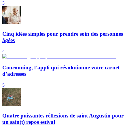
3
Cinq idées simples pour prendre soin des personnes
âgées
4
Coucouning, l’appli qui révolutionne votre carnet
d’adresses
5
Quatre puissantes réflexions de saint Augustin pour
un sain(t) repos estival