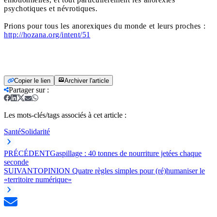
psychotiques et névrotiques.
Prions pour tous les anorexiques du monde et leurs proches :
http://hozana.org/intent/51
Copier le lien
Archiver l'article
Partager sur
:
Les mots-clés/tags associés à cet article :
Santé
Solidarité
PRÉCÉDENT
Gaspillage : 40 tonnes de nourriture jetées chaque
seconde
SUIVANT
OPINION Quatre règles simples pour (ré)humaniser le
«territoire numérique»