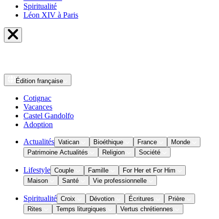
Spiritualité
Léon XIV à Paris
Édition
française
Cotignac
Vacances
Castel Gandolfo
Adoption
Actualités
Vatican
Bioéthique
France
Monde
Patrimoine Actualités
Religion
Société
Lifestyle
Couple
Famille
For Her et For Him
Maison
Santé
Vie professionnelle
Spiritualité
Croix
Dévotion
Écritures
Prière
Rites
Temps liturgiques
Vertus chrétiennes