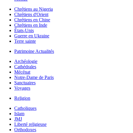
Chrétiens au Nigeria
Chrétiens d'Orient
Chrétiens en Chine
Chrétiens en Inde
États-Unis
Guerre en Ukraine
Terre sainte
Patrimoine Actualités
Archéologie
Cathédrales
Mécénat
Notre-Dame de Paris
Sanctuaires
Voyages
Religion
Catholiques
Islam
JMJ
Liberté religieuse
Orthodoxes