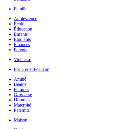
Famille
Adolescence
École
Éducation
Enfants
Étudiants
Finances
Parents
Vieillesse
For Her et For Him
Amitié
Beauté
Femmes
Grossesse
Hommes
Maternité
Paternité
Maison