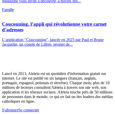
Magazine vous invite à découvrir, à travers des...
Famille
Coucouning, l’appli qui révolutionne votre carnet
d’adresses
L’application "Coucouning", lancée en 2025 par Paul et Brune
Jacquelin, un couple de Lillois, promet de...
Lancé en 2013, Aleteia est un quotidien d'information gratuit sur
internet. Le site est publié en six langues (français, anglais,
portugais, espagnol, polonais et slovène). Chaque mois, plus de 10
millions de lecteurs consultent Aleteia à travers son site web, son
application et les réseaux sociaux. Aleteia touche près de 50 millions
de personnes dans le monde, ce qui en fait un des leaders des médias
catholiques en ligne.
S'abonner
Se connecter