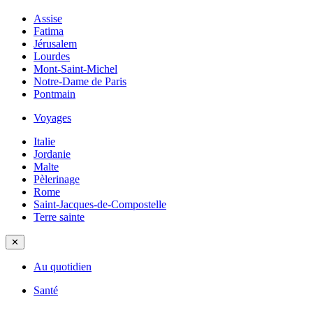
Assise
Fatima
Jérusalem
Lourdes
Mont-Saint-Michel
Notre-Dame de Paris
Pontmain
Voyages
Italie
Jordanie
Malte
Pèlerinage
Rome
Saint-Jacques-de-Compostelle
Terre sainte
✕
Au quotidien
Santé