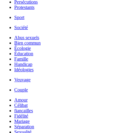
Persécutions
Protestants
Sport
Société
Abus sexuels
Bien commun
Écologie
Éducation
Famille
Handicap
Idéologies
Veuvage
Couple
Amour
Célibat
fiancailles
Fidélité
Mariage
Séparation
Sexualité