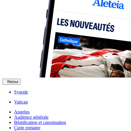
Retour
Synode
Vatican
Angelus
Audience générale
Béatification et canonisation
Curie romaine