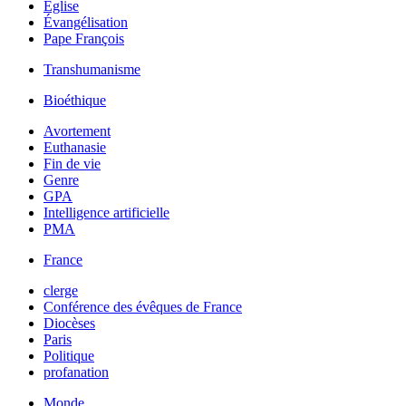
Église
Évangélisation
Pape François
Transhumanisme
Bioéthique
Avortement
Euthanasie
Fin de vie
Genre
GPA
Intelligence artificielle
PMA
France
clerge
Conférence des évêques de France
Diocèses
Paris
Politique
profanation
Monde