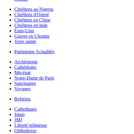
Chrétiens au Nigeria
Chrétiens d'Orient
Chrétiens en Chine
Chrétiens en Inde
États-Unis
Guerre en Ukraine
Terre sainte
Patrimoine Actualités
Archéologie
Cathédrales
Mécénat
Notre-Dame de Paris
Sanctuaires
Voyages
Religion
Catholiques
Islam
JMJ
Liberté religieuse
Orthodoxes