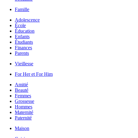
Famille
Adolescence
École
Éducation
Enfants
Étudiants
Finances
Parents
Vieillesse
For Her et For Him
Amitié
Beauté
Femmes
Grossesse
Hommes
Maternité
Paternité
Maison