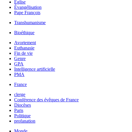
Église
Évangélisation
Pape François
Transhumanisme
Bioéthique
Avortement
Euthanasie
Fin de vie
Genre
GPA
Intelligence artificielle
PMA
France
clerge
Conférence des évêques de France
Diocèses
Paris
Politique
profanation
Monde