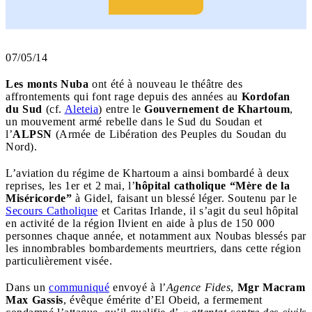
07/05/14
Les monts Nuba
ont été à nouveau le théâtre des
affrontements qui font rage depuis des années au
Kordofan
du Sud
(cf.
Aleteia
) entre le
Gouvernement de Khartoum
,
un mouvement armé rebelle dans le Sud du Soudan et
l’
ALPSN
(Armée de Libération des Peuples du Soudan du
Nord).
L’aviation du régime de Khartoum a ainsi bombardé à deux
reprises, les 1er et 2 mai, l’
hôpital catholique “Mère de la
Miséricorde”
à Gidel, faisant un blessé léger. Soutenu par le
Secours Catholique
et Caritas Irlande, il s’agit du seul hôpital
en activité de la région Ilvient en aide à plus de 150 000
personnes chaque année, et notamment aux Noubas blessés par
les innombrables bombardements meurtriers, dans cette région
particulièrement visée.
Dans un
communiqué
envoyé à l’
Agence Fides
,
Mgr Macram
Max Gassis
, évêque émérite d’El Obeid, a fermement