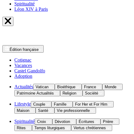
Spiritualité
Léon XIV à Paris
Édition
française
Cotignac
Vacances
Castel Gandolfo
Adoption
Actualités
Vatican
Bioéthique
France
Monde
Patrimoine Actualités
Religion
Société
Lifestyle
Couple
Famille
For Her et For Him
Maison
Santé
Vie professionnelle
Spiritualité
Croix
Dévotion
Écritures
Prière
Rites
Temps liturgiques
Vertus chrétiennes