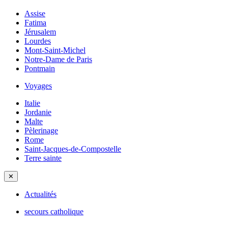
Assise
Fatima
Jérusalem
Lourdes
Mont-Saint-Michel
Notre-Dame de Paris
Pontmain
Voyages
Italie
Jordanie
Malte
Pèlerinage
Rome
Saint-Jacques-de-Compostelle
Terre sainte
✕
Actualités
secours catholique