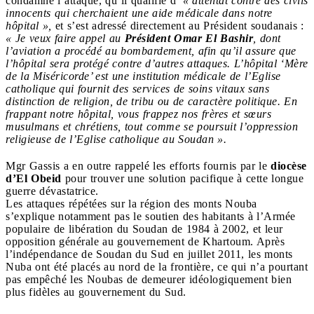
condamné l’attaque, qu’il qualifie d’
« attentat contre des civils
innocents qui cherchaient une aide médicale dans notre
hôpital »,
et s’est adressé directement au Président soudanais :
« Je veux faire appel au
Président Omar El Bashir
, dont
l’aviation a procédé au bombardement, afin qu’il assure que
l’hôpital sera protégé contre d’autres attaques. L’hôpital ‘Mère
de la Miséricorde’ est une institution médicale de l’Eglise
catholique qui fournit des services de soins vitaux sans
distinction de religion, de tribu ou de caractère politique. En
frappant notre hôpital, vous frappez nos frères et sœurs
musulmans et chrétiens, tout comme se poursuit l’oppression
religieuse de l’Eglise catholique au Soudan ».
Mgr Gassis a en outre rappelé les efforts fournis par le
diocèse
d’El Obeid
pour trouver une solution pacifique à cette longue
guerre dévastatrice.
Les attaques répétées sur la région des monts Nouba
s’explique notamment pas le soutien des habitants à l’Armée
populaire de libération du Soudan de 1984 à 2002, et leur
opposition générale au gouvernement de Khartoum. Après
l’indépendance de Soudan du Sud en juillet 2011, les monts
Nuba ont été placés au nord de la frontière, ce qui n’a pourtant
pas empêché les Noubas de demeurer idéologiquement bien
plus fidèles au gouvernement du Sud.