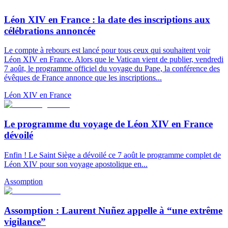
Léon XIV en France : la date des inscriptions aux
célébrations annoncée
Le compte à rebours est lancé pour tous ceux qui souhaitent voir
Léon XIV en France. Alors que le Vatican vient de publier, vendredi
7 août, le programme officiel du voyage du Pape, la conférence des
évêques de France annonce que les inscriptions...
Léon XIV en France
Le programme du voyage de Léon XIV en France
dévoilé
Enfin ! Le Saint Siège a dévoilé ce 7 août le programme complet de
Léon XIV pour son voyage apostolique en...
Assomption
Assomption : Laurent Nuñez appelle à “une extrême
vigilance”