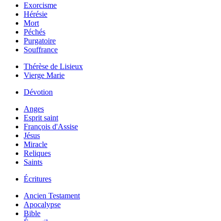
Exorcisme
Hérésie
Mort
Péchés
Purgatoire
Souffrance
Thérèse de Lisieux
Vierge Marie
Dévotion
Anges
Esprit saint
François d'Assise
Jésus
Miracle
Reliques
Saints
Écritures
Ancien Testament
Apocalypse
Bible