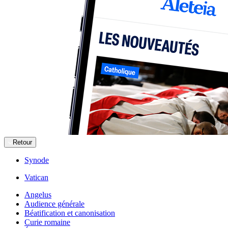
Retour
Synode
Vatican
Angelus
Audience générale
Béatification et canonisation
Curie romaine