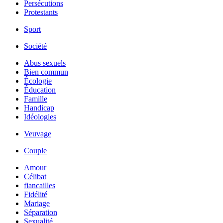
Persécutions
Protestants
Sport
Société
Abus sexuels
Bien commun
Écologie
Éducation
Famille
Handicap
Idéologies
Veuvage
Couple
Amour
Célibat
fiancailles
Fidélité
Mariage
Séparation
Sexualité