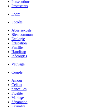
Persécutions
Protestants
Sport
Société
Abus sexuels
Bien commun
Écologie
Éducation
Famille
Handicap
Idéologies
Veuvage
Couple
Amour
Célibat
fiancailles
Fidélité
Mariage
Séparation
Sexualité