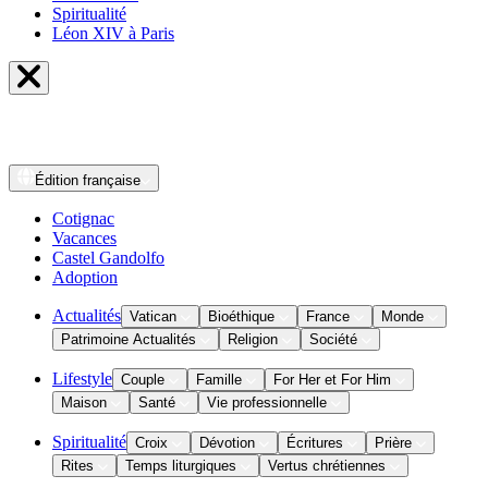
Spiritualité
Léon XIV à Paris
Édition
française
Cotignac
Vacances
Castel Gandolfo
Adoption
Actualités
Vatican
Bioéthique
France
Monde
Patrimoine Actualités
Religion
Société
Lifestyle
Couple
Famille
For Her et For Him
Maison
Santé
Vie professionnelle
Spiritualité
Croix
Dévotion
Écritures
Prière
Rites
Temps liturgiques
Vertus chrétiennes