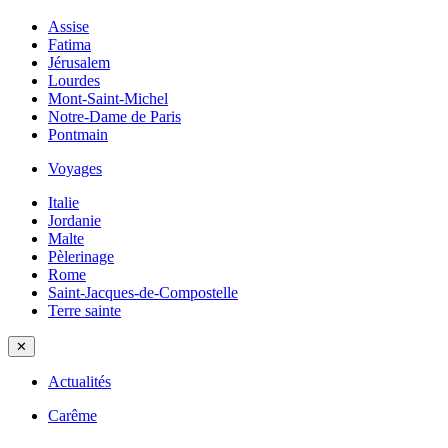
Assise
Fatima
Jérusalem
Lourdes
Mont-Saint-Michel
Notre-Dame de Paris
Pontmain
Voyages
Italie
Jordanie
Malte
Pèlerinage
Rome
Saint-Jacques-de-Compostelle
Terre sainte
✕
Actualités
Carême