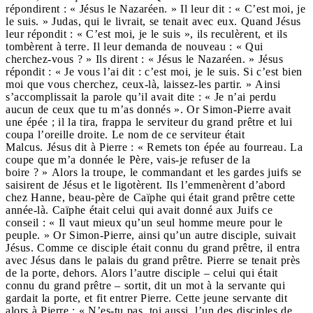
répondirent : « Jésus le Nazaréen. » Il leur dit : « C’est moi, je
le suis. » Judas, qui le livrait, se tenait avec eux. Quand Jésus
leur répondit : « C’est moi, je le suis », ils reculèrent, et ils
tombèrent à terre. Il leur demanda de nouveau : « Qui
cherchez-vous ? » Ils dirent : « Jésus le Nazaréen. » Jésus
répondit : « Je vous l’ai dit : c’est moi, je le suis. Si c’est bien
moi que vous cherchez, ceux-là, laissez-les partir. » Ainsi
s’accomplissait la parole qu’il avait dite : « Je n’ai perdu
aucun de ceux que tu m’as donnés ». Or Simon-Pierre avait
une épée ; il la tira, frappa le serviteur du grand prêtre et lui
coupa l’oreille droite. Le nom de ce serviteur était
Malcus. Jésus dit à Pierre : « Remets ton épée au fourreau. La
coupe que m’a donnée le Père, vais-je refuser de la
boire ? » Alors la troupe, le commandant et les gardes juifs se
saisirent de Jésus et le ligotèrent. Ils l’emmenèrent d’abord
chez Hanne, beau-père de Caïphe qui était grand prêtre cette
année-là. Caïphe était celui qui avait donné aux Juifs ce
conseil : « Il vaut mieux qu’un seul homme meure pour le
peuple. » Or Simon-Pierre, ainsi qu’un autre disciple, suivait
Jésus. Comme ce disciple était connu du grand prêtre, il entra
avec Jésus dans le palais du grand prêtre. Pierre se tenait près
de la porte, dehors. Alors l’autre disciple – celui qui était
connu du grand prêtre – sortit, dit un mot à la servante qui
gardait la porte, et fit entrer Pierre. Cette jeune servante dit
alors à Pierre : « N’es-tu pas, toi aussi, l’un des disciples de