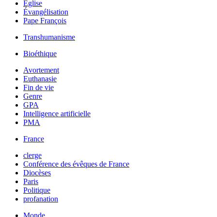
Église
Évangélisation
Pape François
Transhumanisme
Bioéthique
Avortement
Euthanasie
Fin de vie
Genre
GPA
Intelligence artificielle
PMA
France
clerge
Conférence des évêques de France
Diocèses
Paris
Politique
profanation
Monde