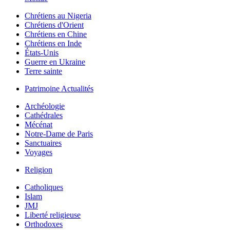
Chrétiens au Nigeria
Chrétiens d'Orient
Chrétiens en Chine
Chrétiens en Inde
États-Unis
Guerre en Ukraine
Terre sainte
Patrimoine Actualités
Archéologie
Cathédrales
Mécénat
Notre-Dame de Paris
Sanctuaires
Voyages
Religion
Catholiques
Islam
JMJ
Liberté religieuse
Orthodoxes