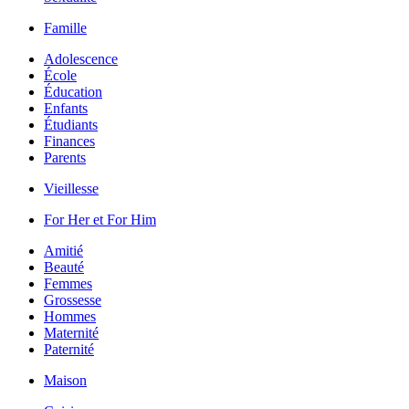
Famille
Adolescence
École
Éducation
Enfants
Étudiants
Finances
Parents
Vieillesse
For Her et For Him
Amitié
Beauté
Femmes
Grossesse
Hommes
Maternité
Paternité
Maison