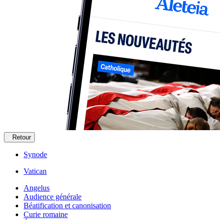
Retour
Synode
Vatican
Angelus
Audience générale
Béatification et canonisation
Curie romaine