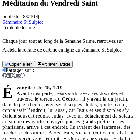
Méditation du Vendredi Saint
publié le 18/04/14
|
Séminaire St Sulpice
|
5
min de lecture
Chaque jour, tout au long de la Semaine Sainte, retrouvez sur
Aleteia la retraite de carême en ligne du séminaire St Sulpice.
Copier le lien
Archiver l'article
Partager sur
:
É
vangile : Jn 18, 1-19
Ayant ainsi parlé, Jésus sortit avec ses disciples et
traversa le torrent du Cédron ; il y avait là un jardin,
dans lequel il entra avec ses disciples. Judas, qui le livrait,
connaissait l’endroit, lui aussi, car Jésus et ses disciples s’y
étaient souvent réunis. Judas, avec un détachement de soldats
ainsi que des gardes envoyés par les grands prêtres et les
pharisiens, arrive à cet endroit. Ils avaient des lanternes, des
torches et des armes. Alors Jésus, sachant tout ce qui allait lui
arriver, s’avança et leur dit : « Qui cherchez-vous ? » Ils lui