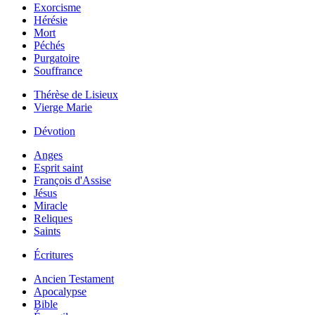
Exorcisme
Hérésie
Mort
Péchés
Purgatoire
Souffrance
Thérèse de Lisieux
Vierge Marie
Dévotion
Anges
Esprit saint
François d'Assise
Jésus
Miracle
Reliques
Saints
Écritures
Ancien Testament
Apocalypse
Bible