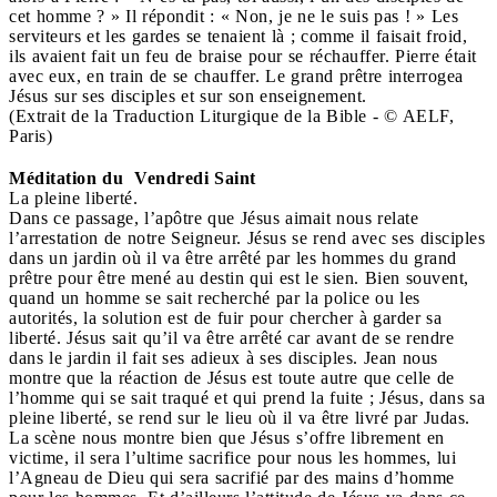
cet homme ? » Il répondit : « Non, je ne le suis pas ! » Les
serviteurs et les gardes se tenaient là ; comme il faisait froid,
ils avaient fait un feu de braise pour se réchauffer. Pierre était
avec eux, en train de se chauffer. Le grand prêtre interrogea
Jésus sur ses disciples et sur son enseignement.
(Extrait de la Traduction Liturgique de la Bible - © AELF,
Paris)
Méditation du Vendredi Saint
La pleine liberté.
Dans ce passage, l’apôtre que Jésus aimait nous relate
l’arrestation de notre Seigneur. Jésus se rend avec ses disciples
dans un jardin où il va être arrêté par les hommes du grand
prêtre pour être mené au destin qui est le sien. Bien souvent,
quand un homme se sait recherché par la police ou les
autorités, la solution est de fuir pour chercher à garder sa
liberté. Jésus sait qu’il va être arrêté car avant de se rendre
dans le jardin il fait ses adieux à ses disciples. Jean nous
montre que la réaction de Jésus est toute autre que celle de
l’homme qui se sait traqué et qui prend la fuite ; Jésus, dans sa
pleine liberté, se rend sur le lieu où il va être livré par Judas.
La scène nous montre bien que Jésus s’offre librement en
victime, il sera l’ultime sacrifice pour nous les hommes, lui
l’Agneau de Dieu qui sera sacrifié par des mains d’homme