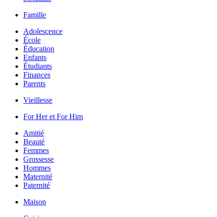
Famille
Adolescence
École
Éducation
Enfants
Étudiants
Finances
Parents
Vieillesse
For Her et For Him
Amitié
Beauté
Femmes
Grossesse
Hommes
Maternité
Paternité
Maison