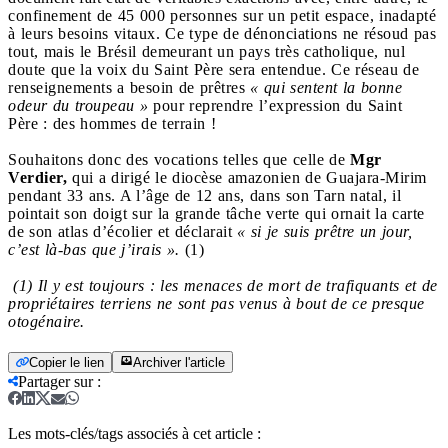
confinement de 45 000 personnes sur un petit espace, inadapté
à leurs besoins vitaux. Ce type de dénonciations ne résoud pas
tout, mais le Brésil demeurant un pays très catholique, nul
doute que la voix du Saint Père sera entendue. Ce réseau de
renseignements a besoin de prêtres
« qui sentent la bonne
odeur du troupeau »
pour reprendre l’expression du Saint
Père : des hommes de terrain !
Souhaitons donc des vocations telles que celle de
Mgr
Verdier,
qui a dirigé le diocèse amazonien de Guajara-Mirim
pendant 33 ans. A l’âge de 12 ans, dans son Tarn natal, il
pointait son doigt sur la grande tâche verte qui ornait la carte
de son atlas d’écolier et déclarait
« si je suis prêtre un jour,
c’est là-bas que j’irais ».
(1)
(1) Il y est toujours : les menaces de mort de trafiquants et de
propriétaires terriens ne sont pas venus à bout de ce presque
otogénaire.
Copier le lien
Archiver l'article
Partager sur
:
Les mots-clés/tags associés à cet article :