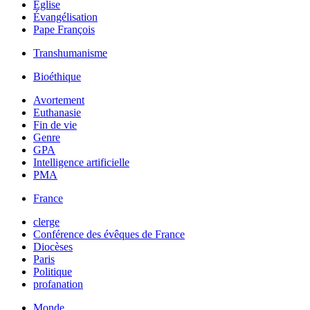
Église
Évangélisation
Pape François
Transhumanisme
Bioéthique
Avortement
Euthanasie
Fin de vie
Genre
GPA
Intelligence artificielle
PMA
France
clerge
Conférence des évêques de France
Diocèses
Paris
Politique
profanation
Monde