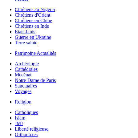
Chrétiens au Nigeria
Chrétiens d'Orient
Chrétiens en Chine
Chrétiens en Inde
États-Unis
Guerre en Ukraine
Terre sainte
Patrimoine Actualités
Archéologie
Cathédrales
Mécénat
Notre-Dame de Paris
Sanctuaires
Voyages
Religion
Catholiques
Islam
JMJ
Liberté religieuse
Orthodoxes