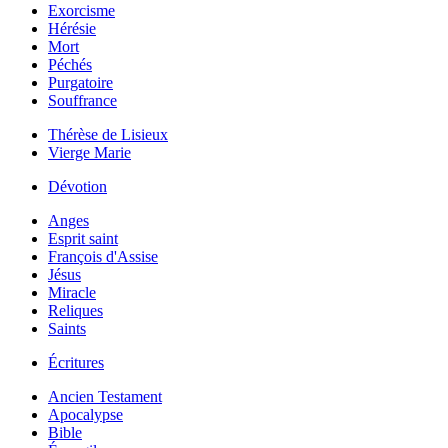
Exorcisme
Hérésie
Mort
Péchés
Purgatoire
Souffrance
Thérèse de Lisieux
Vierge Marie
Dévotion
Anges
Esprit saint
François d'Assise
Jésus
Miracle
Reliques
Saints
Écritures
Ancien Testament
Apocalypse
Bible