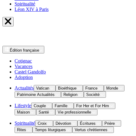
Spiritualité
Léon XIV à Paris
Édition
française
Cotignac
Vacances
Castel Gandolfo
Adoption
Actualités
Vatican
Bioéthique
France
Monde
Patrimoine Actualités
Religion
Société
Lifestyle
Couple
Famille
For Her et For Him
Maison
Santé
Vie professionnelle
Spiritualité
Croix
Dévotion
Écritures
Prière
Rites
Temps liturgiques
Vertus chrétiennes