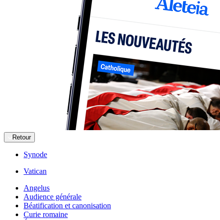
Retour
Synode
Vatican
Angelus
Audience générale
Béatification et canonisation
Curie romaine