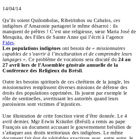
14/04/14
Qu’ils soient Quilombolas, Ribeirinhos ou Cabalos, ces
indigènes d’Amazonie partagent le même désarroi : ils
manquent de prêtres ! C’est une religieuse, sœur Maria José de
Mesquita, des Filles de Sainte Anne qui l’écrit à l’agence
Fides
.
Les populations indigènes
ont besoin de «
missionnaires
capables de s’ouvrir à l’inculturation et de comprendre leurs
langages
». Ce problème de vocations sera discuté du
24 au
27 avril lors de l’Assemblée générale annuelle de la
Conférence des Religieux du Brésil
.
Outre les besoins spirituels de ces chrétiens de la jungle, les
missionnaires
remplissent diverses missions de défense des
droits des populations opprimées. Ils jouent par exemple le
rôle de sentinelles, avertissant les autorités quand leurs
paroissiens sont victimes d’injustices.
Une illustration de cette fonction vient d’être donnée. Le 4
avril dernier, Mgr Erwin Kräutler (Brésil) a remis au pape
François un document accusant le gouvernement brésilien de
s’attaquer aux droits territoriaux des indigènes. Le même
document fait état de véritables exactions avec, entre autre, le