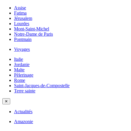
Assise
Fatima
Jérusalem
Lourdes
Mont-Saint-Michel
Notre-Dame de Paris
Pontmain
Voyages
Italie
Jordanie
Malte
Pèlerinage
Rome
Saint-Jacques-de-Compostelle
Terre sainte
✕
Actualités
Amazonie