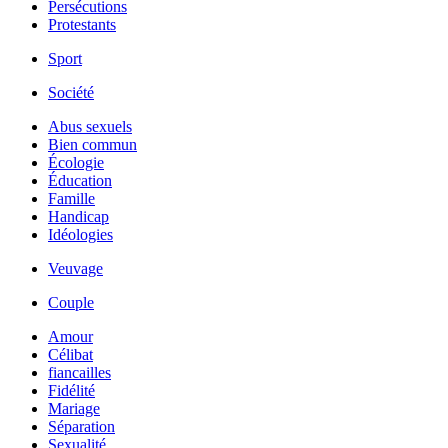
Persécutions
Protestants
Sport
Société
Abus sexuels
Bien commun
Écologie
Éducation
Famille
Handicap
Idéologies
Veuvage
Couple
Amour
Célibat
fiancailles
Fidélité
Mariage
Séparation
Sexualité