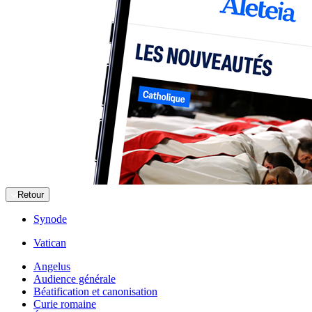
Retour
Synode
Vatican
Angelus
Audience générale
Béatification et canonisation
Curie romaine