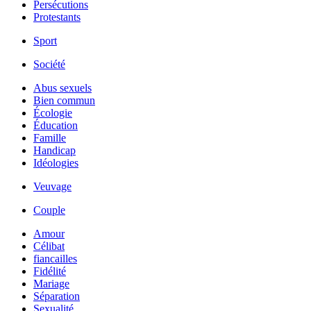
Persécutions
Protestants
Sport
Société
Abus sexuels
Bien commun
Écologie
Éducation
Famille
Handicap
Idéologies
Veuvage
Couple
Amour
Célibat
fiancailles
Fidélité
Mariage
Séparation
Sexualité