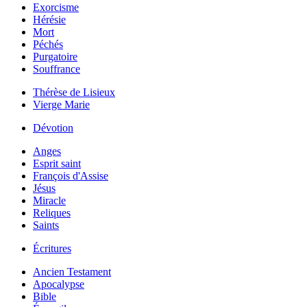
Exorcisme
Hérésie
Mort
Péchés
Purgatoire
Souffrance
Thérèse de Lisieux
Vierge Marie
Dévotion
Anges
Esprit saint
François d'Assise
Jésus
Miracle
Reliques
Saints
Écritures
Ancien Testament
Apocalypse
Bible