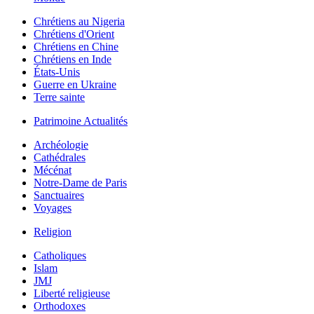
Chrétiens au Nigeria
Chrétiens d'Orient
Chrétiens en Chine
Chrétiens en Inde
États-Unis
Guerre en Ukraine
Terre sainte
Patrimoine Actualités
Archéologie
Cathédrales
Mécénat
Notre-Dame de Paris
Sanctuaires
Voyages
Religion
Catholiques
Islam
JMJ
Liberté religieuse
Orthodoxes