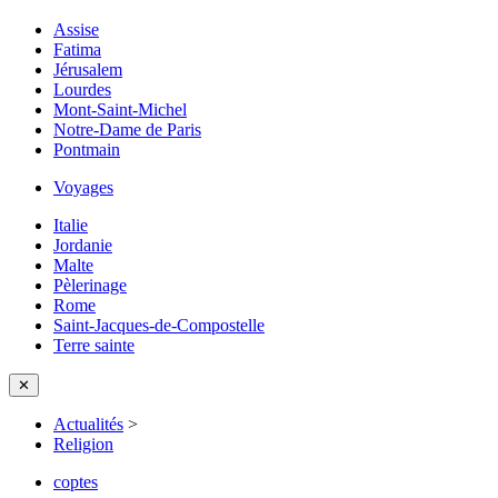
Assise
Fatima
Jérusalem
Lourdes
Mont-Saint-Michel
Notre-Dame de Paris
Pontmain
Voyages
Italie
Jordanie
Malte
Pèlerinage
Rome
Saint-Jacques-de-Compostelle
Terre sainte
✕
Actualités
>
Religion
coptes