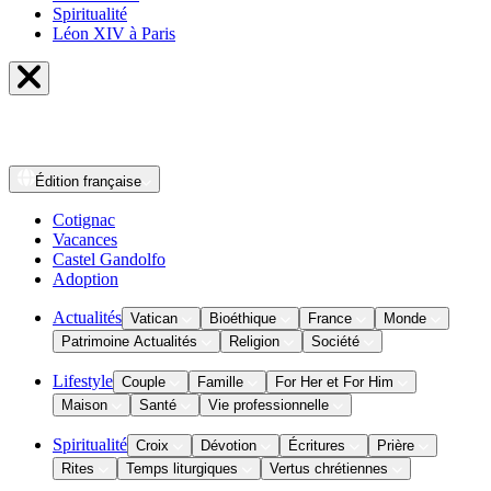
Spiritualité
Léon XIV à Paris
Édition
française
Cotignac
Vacances
Castel Gandolfo
Adoption
Actualités
Vatican
Bioéthique
France
Monde
Patrimoine Actualités
Religion
Société
Lifestyle
Couple
Famille
For Her et For Him
Maison
Santé
Vie professionnelle
Spiritualité
Croix
Dévotion
Écritures
Prière
Rites
Temps liturgiques
Vertus chrétiennes