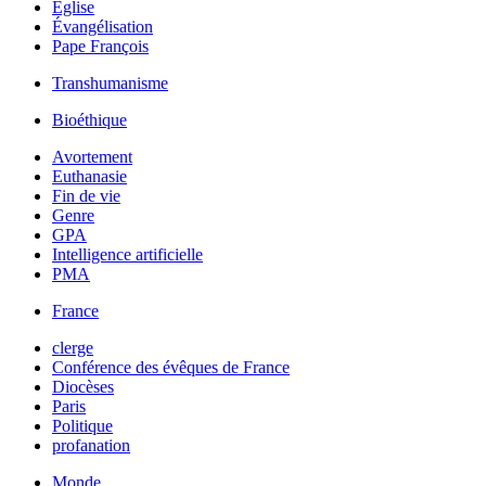
Église
Évangélisation
Pape François
Transhumanisme
Bioéthique
Avortement
Euthanasie
Fin de vie
Genre
GPA
Intelligence artificielle
PMA
France
clerge
Conférence des évêques de France
Diocèses
Paris
Politique
profanation
Monde