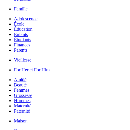
Famille
Adolescence
École
Éducation
Enfants
Étudiants
Finances
Parents
Vieillesse
For Her et For Him
Amitié
Beauté
Femmes
Grossesse
Hommes
Maternité
Paternité
Maison