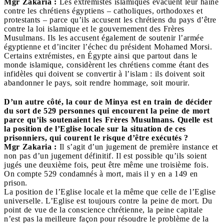
Mgr Zakaria :
Les extrémistes islamiques évacuent leur haine
contre les chrétiens égyptiens – catholiques, orthodoxes et
protestants – parce qu’ils accusent les chrétiens du pays d’être
contre la loi islamique et le gouvernement des Frères
Musulmans. Ils les accusent également de soutenir l’armée
égyptienne et d’inciter l’échec du président Mohamed Morsi.
Certains extrémistes, en Égypte ainsi que partout dans le
monde islamique, considèrent les chrétiens comme étant des
infidèles qui doivent se convertir à l’islam : ils doivent soit
abandonner le pays, soit rendre hommage, soit mourir.
D’un autre côté, la cour de Minya est en train de décider
du sort de 529 personnes qui encourent la peine de mort
parce qu’ils soutenaient les Frères Musulmans. Quelle est
la position de l’Eglise locale sur la situation de ces
prisonniers, qui courent le risque d’être exécutés ?
Mgr Zakaria :
Il s’agit d’un jugement de première instance et
non pas d’un jugement définitif. Il est possible qu’ils soient
jugés une deuxième fois, peut être même une troisième fois.
On compte 529 condamnés à mort, mais il y en a 149 en
prison.
La position de l’Eglise locale et la même que celle de l’Eglise
universelle. L’Eglise est toujours contre la peine de mort. Du
point de vue de la conscience chrétienne, la peine capitale
n’est pas la meilleure façon pour résoudre le problème de la