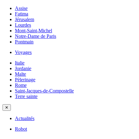
Assise
Fatima
Jérusalem
Lourdes
Mont-Saint-Michel
Notre-Dame de Paris
Pontmain
Voyages
Italie
Jordanie
Malte
Pèlerinage
Rome
Saint-Jacques-de-Compostelle
Terre sainte
✕
Actualités
Robot