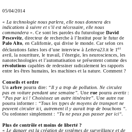
05/04/2014
«
La technologie nous parlera, elle nous donnera des
indications à suivre et s’il est nécessaire, elle nous
commandera
». Ce sont les paroles du futurologue
David
Pescovitz
, directeur de recherche à l’Institut pour le futur de
Palo Alto
, en Californie, qui divise le monde. Car selon ces
er
déclarations faites lors d’une interview à
Lettera23
.it le 1
avril, la nourriture, le travail, l’énergie, les neurosciences, les
nanotechnologies et l’automatisation se présentent comme des
révolutions
capables de redessiner radicalement les rapports
entre les êtres humains, les machines et la nature. Comment ?
Conseils et ordre
Un
arbre
pourra dire:
“Il y a trop de pollution. Ne circulez
pas en voiture pendant une semaine”.
Une
rue
pourra avertir :
“Pas par ici ! Choisissez un autre itinéraire”.
Une autre rue
pourra informer :
“Tous les types de moyens de transport ne
peuvent circuler ici, autrement il y aurait trop de bouchons “.
Ou ordonner simplement :
“Tu ne peux pas passer par ici“.
Plus de contrôle et moins de liberté ?
«
Le danger est la création de systèmes de surveillance et de