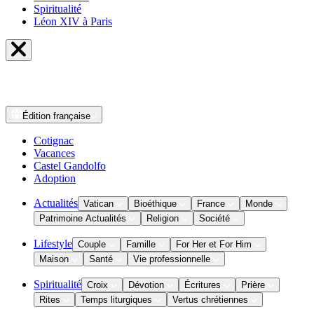
Spiritualité
Léon XIV à Paris
Édition
française
Cotignac
Vacances
Castel Gandolfo
Adoption
Actualités
Vatican
Bioéthique
France
Monde
Patrimoine Actualités
Religion
Société
Lifestyle
Couple
Famille
For Her et For Him
Maison
Santé
Vie professionnelle
Spiritualité
Croix
Dévotion
Écritures
Prière
Rites
Temps liturgiques
Vertus chrétiennes