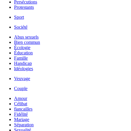
Persécutions
Protestants
Sport
Société
Abus sexuels
Bien commun
Écologie
Éducation
Famille
Handicap
Idéologies
Veuvage
Couple
Amour
Célibat
fiancailles
Fidélité
Mariage
Séparation
Sexualité