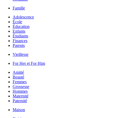
Famille
Adolescence
École
Éducation
Enfants
Étudiants
Finances
Parents
Vieillesse
For Her et For Him
Amitié
Beauté
Femmes
Grossesse
Hommes
Maternité
Paternité
Maison