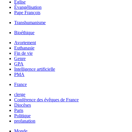
Église
Évangélisation
Pape François
Transhumanisme
Bioéthique
Avortement
Euthanasie
Fin de vie
Genre
GPA
Intelligence artificielle
PMA
France
clerge
Conférence des évêques de France
Diocèses
Paris
Politique
profanation
Monde