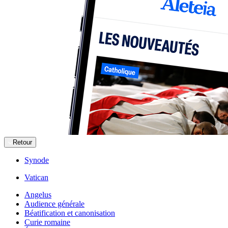
Retour
Synode
Vatican
Angelus
Audience générale
Béatification et canonisation
Curie romaine