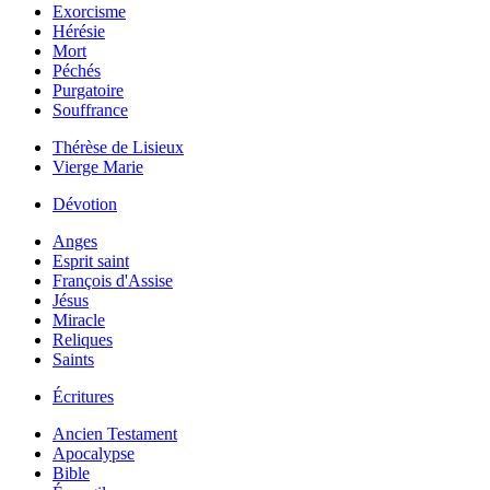
Exorcisme
Hérésie
Mort
Péchés
Purgatoire
Souffrance
Thérèse de Lisieux
Vierge Marie
Dévotion
Anges
Esprit saint
François d'Assise
Jésus
Miracle
Reliques
Saints
Écritures
Ancien Testament
Apocalypse
Bible