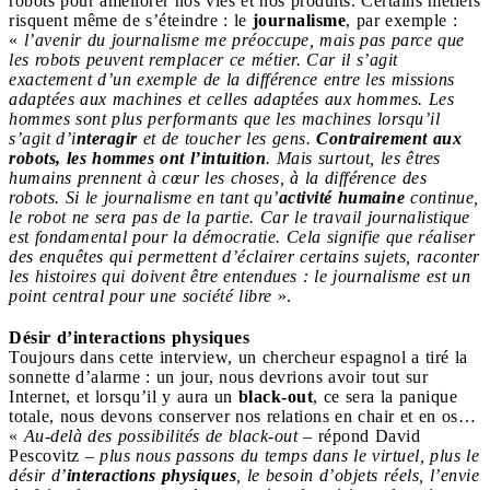
robots pour améliorer nos vies et nos produits. Certains métiers
risquent même de s’éteindre : le
journalisme
, par exemple :
«
l’avenir du journalisme me préoccupe, mais pas parce que
les robots peuvent remplacer ce métier. Car il s’agit
exactement d’un exemple de la différence entre les missions
adaptées aux machines et celles adaptées aux hommes. Les
hommes sont plus performants que les machines lorsqu’il
s’agit d’i
nteragir
et de toucher les gens.
Contrairement aux
robots, les hommes ont l’intuition
. Mais surtout, les êtres
humains prennent à cœur les choses, à la différence des
robots. Si le journalisme en tant qu’
activité humaine
continue,
le robot ne sera pas de la partie. Car le travail journalistique
est fondamental pour la démocratie. Cela signifie que réaliser
des enquêtes qui permettent d’éclairer certains sujets, raconter
les histoires qui doivent être entendues : le journalisme est un
point central pour une société libre
».
Désir d’interactions physiques
Toujours dans cette interview, un chercheur espagnol a tiré la
sonnette d’alarme : un jour, nous devrions avoir tout sur
Internet, et lorsqu’il y aura un
black-out
, ce sera la panique
totale, nous devons conserver nos relations en chair et en os…
«
Au-delà des possibilités de black-out
– répond David
Pescovitz –
plus nous passons du temps dans le virtuel, plus le
désir d’
interactions physiques
, le besoin d’objets réels, l’envie