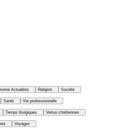
moine Actualités
Religion
Société
Santé
Vie professionnelle
Temps liturgiques
Vertus chrétiennes
res
Voyages