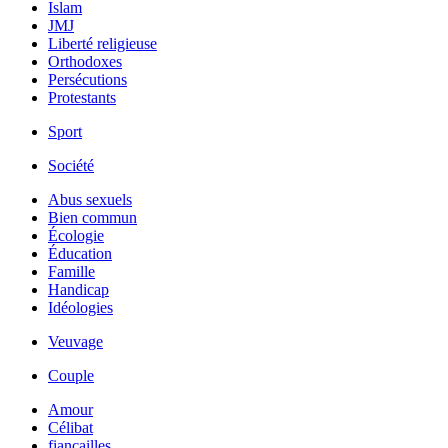
Islam
JMJ
Liberté religieuse
Orthodoxes
Persécutions
Protestants
Sport
Société
Abus sexuels
Bien commun
Écologie
Éducation
Famille
Handicap
Idéologies
Veuvage
Couple
Amour
Célibat
fiancailles