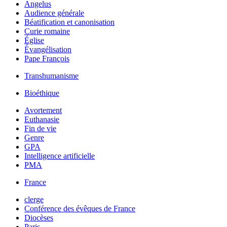
Angelus
Audience générale
Béatification et canonisation
Curie romaine
Église
Évangélisation
Pape François
Transhumanisme
Bioéthique
Avortement
Euthanasie
Fin de vie
Genre
GPA
Intelligence artificielle
PMA
France
clerge
Conférence des évêques de France
Diocèses
Paris