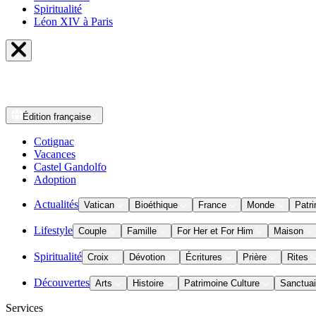
Spiritualité
Léon XIV à Paris
Édition
française
Cotignac
Vacances
Castel Gandolfo
Adoption
Actualités
Vatican
Bioéthique
France
Monde
Patri
Lifestyle
Couple
Famille
For Her et For Him
Maison
Spiritualité
Croix
Dévotion
Écritures
Prière
Rites
Découvertes
Arts
Histoire
Patrimoine Culture
Sanctuai
Services