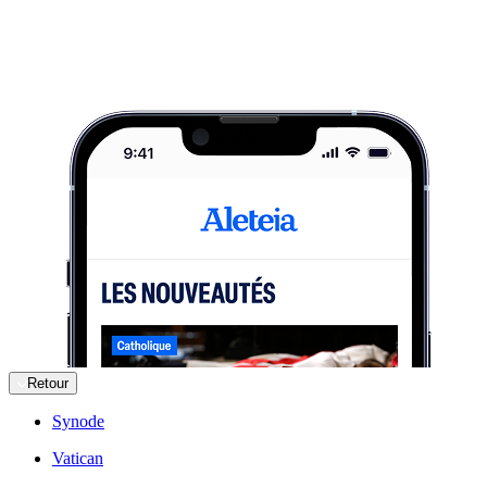
Retour
Synode
Vatican