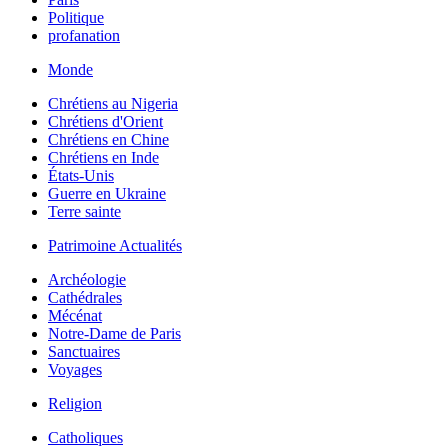
Politique
profanation
Monde
Chrétiens au Nigeria
Chrétiens d'Orient
Chrétiens en Chine
Chrétiens en Inde
États-Unis
Guerre en Ukraine
Terre sainte
Patrimoine Actualités
Archéologie
Cathédrales
Mécénat
Notre-Dame de Paris
Sanctuaires
Voyages
Religion
Catholiques