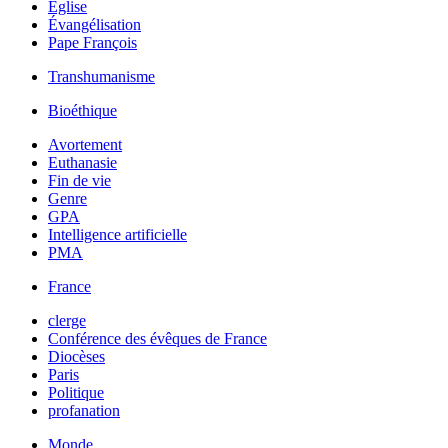
Église
Évangélisation
Pape François
Transhumanisme
Bioéthique
Avortement
Euthanasie
Fin de vie
Genre
GPA
Intelligence artificielle
PMA
France
clerge
Conférence des évêques de France
Diocèses
Paris
Politique
profanation
Monde