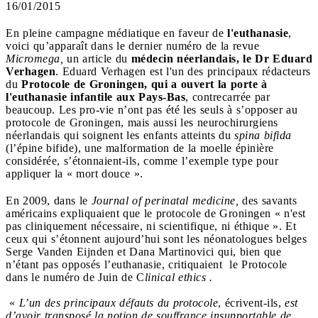
16/01/2015
En pleine campagne médiatique en faveur de
l'euthanasie
,
voici qu’apparaît dans le dernier numéro de la revue
Micromega,
un article du
médecin néerlandais, le Dr Eduard
Verhagen
. Eduard Verhagen est l'un des principaux rédacteurs
du
Protocole de Groningen, qui a ouvert la porte à
l'euthanasie infantile aux Pays-Bas
, contrecarrée par
beaucoup. Les pro-vie n’ont pas été les seuls à s’opposer au
protocole de Groningen, mais aussi les neurochirurgiens
néerlandais qui soignent les enfants atteints du
spina bifida
(l’épine bifide), une malformation de la moelle épinière
considérée, s’étonnaient-ils, comme l’exemple type pour
appliquer la « mort douce ».
En 2009, dans le
Journal of perinatal medicine,
des savants
américains expliquaient que le protocole de Groningen « n'est
pas cliniquement nécessaire, ni scientifique, ni éthique ». Et
ceux qui s’étonnent aujourd’hui sont les néonatologues belges
Serge Vanden Eijnden et Dana Martinovici qui, bien que
n’étant pas opposés l’euthanasie, critiquaient le Protocole
dans le numéro de Juin de C
linical ethics .
«
L’un
des principaux défauts du protocole
, écrivent-ils,
est
d’avoir transposé la notion de souffrance insupportable de