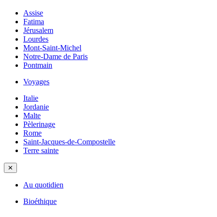
Assise
Fatima
Jérusalem
Lourdes
Mont-Saint-Michel
Notre-Dame de Paris
Pontmain
Voyages
Italie
Jordanie
Malte
Pèlerinage
Rome
Saint-Jacques-de-Compostelle
Terre sainte
✕
Au quotidien
Bioéthique