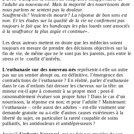
l'adulte au nouveau-né. Mais la majorité des nourrissons dont
nous parlons ne sentent pas la douleur.
Souffrent-ils? Veulent-ils mourir? La réponse de bon sens est
non. Et les études sur la qualité de la vie ne confirment pas
toujours le fait que les handicaps les plus lourds sont associés
à la souffrance la plus aigüe et continue
».
Les deux auteurs mettent en doute que les médecins soient
toujours en mesure de prendre des décisions objectives sur la
fin de vie, de même que ne le sont pas les parents, pris entre le
stress et le conflit d’intérêts.
L’euthanasie sur des nouveau-nés
représente-t-elle un autre
pas sur un sentier abrupt ou, en définitive, l’émergence des
contradictions de l’euthanasie ? En réalité, parler d’euthanasie
dans le cas d’enfants fait dresser les cheveux sur la tête: un
mineur est-il apte à consentir à sa propre mort ; peut-il
raisonnablement évaluer son propre futur ? Dans le cas d’un
nourrisson, la réponse est non; et pour l’adulte ? Maintenant:
l’euthanasie – celle aussi des adultes – est-elle vraiment une
demande gratuite ou a-t-elle d'autres causes extérieures à la
liberté du sujet, en particulier la rareté coupable de soins
palliatifs, les antidouleurs et antidépresseurs ?