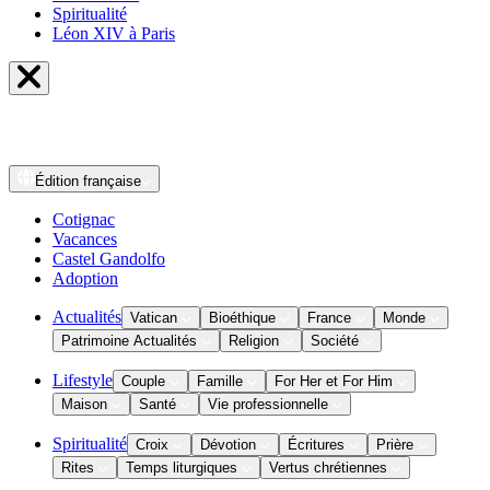
Spiritualité
Léon XIV à Paris
Édition
française
Cotignac
Vacances
Castel Gandolfo
Adoption
Actualités
Vatican
Bioéthique
France
Monde
Patrimoine Actualités
Religion
Société
Lifestyle
Couple
Famille
For Her et For Him
Maison
Santé
Vie professionnelle
Spiritualité
Croix
Dévotion
Écritures
Prière
Rites
Temps liturgiques
Vertus chrétiennes