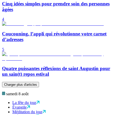
Cinq idées simples pour prendre soin des personnes
âgées
4
Coucouning, l’appli qui révolutionne votre carnet
d’adresses
5
Quatre puissantes réflexions de saint Augustin pour
un sain(t) repos estival
Charger plus d'articles
samedi 8 août
La fête du jour
Évangile
Méditation du jour