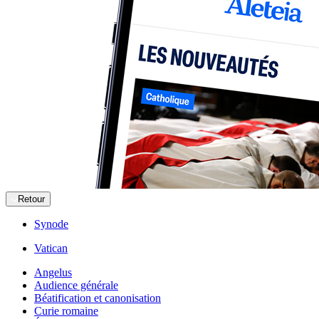
Retour
Synode
Vatican
Angelus
Audience générale
Béatification et canonisation
Curie romaine