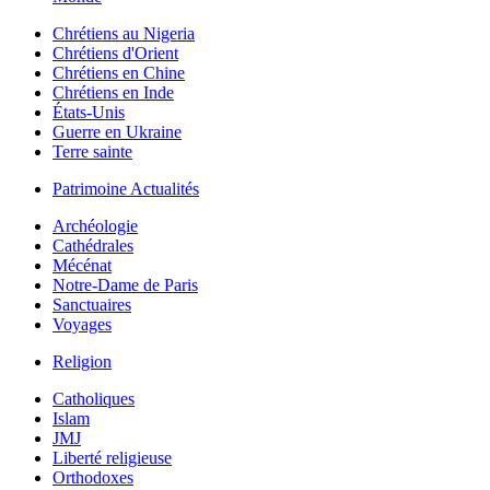
Chrétiens au Nigeria
Chrétiens d'Orient
Chrétiens en Chine
Chrétiens en Inde
États-Unis
Guerre en Ukraine
Terre sainte
Patrimoine Actualités
Archéologie
Cathédrales
Mécénat
Notre-Dame de Paris
Sanctuaires
Voyages
Religion
Catholiques
Islam
JMJ
Liberté religieuse
Orthodoxes