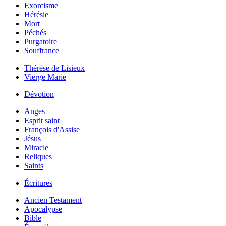
Exorcisme
Hérésie
Mort
Péchés
Purgatoire
Souffrance
Thérèse de Lisieux
Vierge Marie
Dévotion
Anges
Esprit saint
François d'Assise
Jésus
Miracle
Reliques
Saints
Écritures
Ancien Testament
Apocalypse
Bible