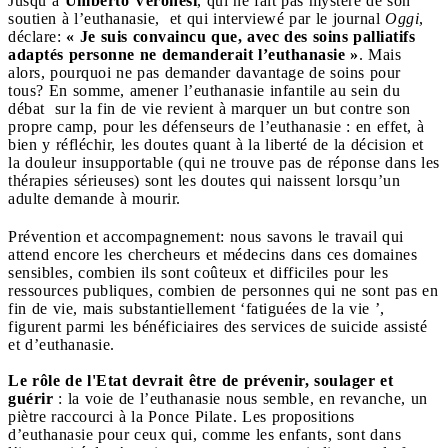
Jusqu’à
Umberto Veronesi
, qui ne fait pas mystère de son
soutien à l’euthanasie, et qui interviewé par le journal
Oggi
,
déclare:
« Je suis convaincu que, avec des soins palliatifs
adaptés personne ne demanderait l’euthanasie »
. Mais
alors, pourquoi ne pas demander davantage de soins pour
tous? En somme, amener l’euthanasie infantile au sein du
débat sur la fin de vie revient à marquer un but contre son
propre camp, pour les défenseurs de l’euthanasie : en effet, à
bien y réfléchir, les doutes quant à la liberté de la décision et
la douleur insupportable (qui ne trouve pas de réponse dans les
thérapies sérieuses) sont les doutes qui naissent lorsqu’un
adulte demande à mourir.
Prévention et accompagnement: nous savons le travail qui
attend encore les chercheurs et médecins dans ces domaines
sensibles, combien ils sont coûteux et difficiles pour les
ressources publiques, combien de personnes qui ne sont pas en
fin de vie, mais substantiellement ‘fatiguées de la vie ’,
figurent parmi les bénéficiaires des services de suicide assisté
et d’euthanasie.
Le rôle de l'Etat devrait être de prévenir, soulager et
guérir
: la voie de l’euthanasie nous semble, en revanche, un
piètre raccourci à la Ponce Pilate. Les propositions
d’euthanasie pour ceux qui, comme les enfants, sont dans