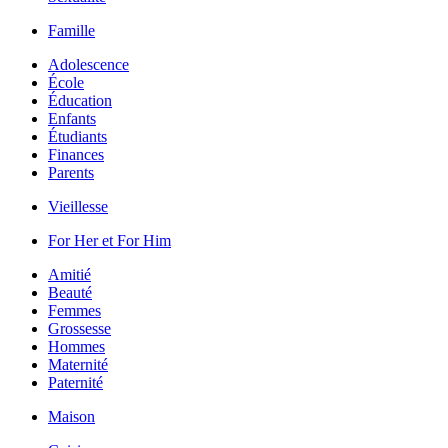
Famille
Adolescence
École
Éducation
Enfants
Étudiants
Finances
Parents
Vieillesse
For Her et For Him
Amitié
Beauté
Femmes
Grossesse
Hommes
Maternité
Paternité
Maison