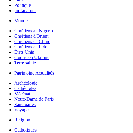
Politique
profanation
Monde
Chrétiens au Nigeria
Chrétiens d'Orient
Chrétiens en Chine
Chrétiens en Inde
États-Unis
Guerre en Ukraine
Terre sainte
Patrimoine Actualités
Archéologie
Cathédrales
Mécénat
Notre-Dame de Paris
Sanctuaires
Voyages
Religion
Catholiques