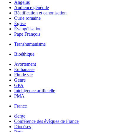
Angelus
Audience générale
Béatification et canonisation
Curie romaine
Église
Évangélisation
Pape François
Transhumanisme
Bioéthique
Avortement
Euthanasie
Fin de vie
Genre
GPA
Intelligence artificielle
PMA
France
clerge
Conférence des évêques de France
Diocèses
Paris