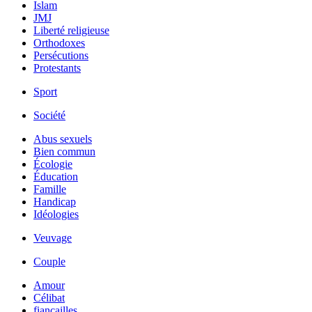
Islam
JMJ
Liberté religieuse
Orthodoxes
Persécutions
Protestants
Sport
Société
Abus sexuels
Bien commun
Écologie
Éducation
Famille
Handicap
Idéologies
Veuvage
Couple
Amour
Célibat
fiancailles