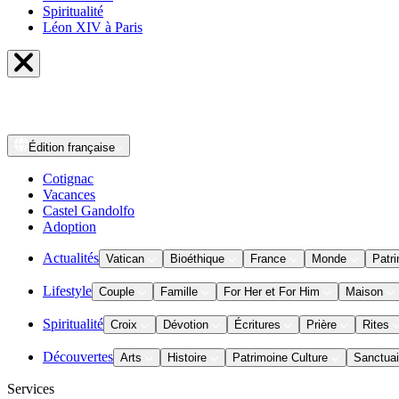
Spiritualité
Léon XIV à Paris
Édition
française
Cotignac
Vacances
Castel Gandolfo
Adoption
Actualités
Vatican
Bioéthique
France
Monde
Patri
Lifestyle
Couple
Famille
For Her et For Him
Maison
Spiritualité
Croix
Dévotion
Écritures
Prière
Rites
Découvertes
Arts
Histoire
Patrimoine Culture
Sanctuai
Services