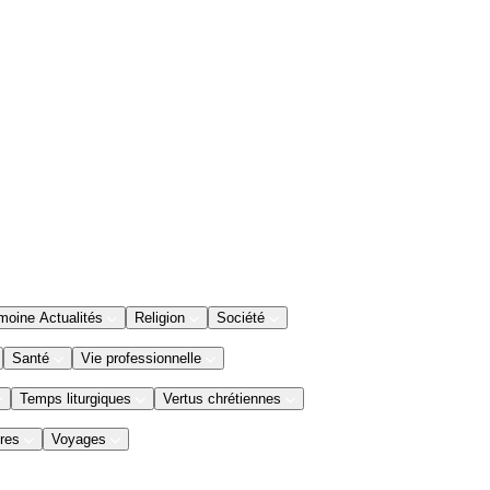
moine Actualités
Religion
Société
Santé
Vie professionnelle
Temps liturgiques
Vertus chrétiennes
res
Voyages