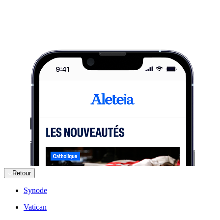
Retour
Synode
Vatican