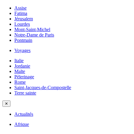
Assise
Fatima
Jérusalem
Lourdes
Mont-Saint-Michel
Notre-Dame de Paris
Pontmain
Voyages
Italie
Jordanie
Malte
Pèlerinage
Rome
Saint-Jacques-de-Compostelle
Terre sainte
✕
Actualités
Afrique