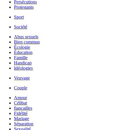
Persécutions
Protestants
Sport
Société
Abus sexuels
Bien commun
Écologie
Éducation
Famille
Handicap
Idéologies
Veuvage
Couple
Amour
Célibat
fiancailles
Fidélité
Mariage
Séparation
Sexualité