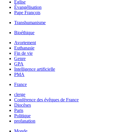
Église
Évangélisation
Pape François
Transhumanisme
Bioéthique
Avortement
Euthanasie
Fin de vie
Genre
GPA
Intelligence artificielle
PMA
France
clerge
Conférence des évêques de France
Diocèses
Paris
Politique
profanation
Monde