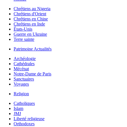
Chrétiens au Nigeria
Chrétiens d'Orient
Chrétiens en Chine
Chrétiens en Inde
États-Unis
Guerre en Ukraine
Terre sainte
Patrimoine Actualités
Archéologie
Cathédrales
Mécénat
Notre-Dame de Paris
Sanctuaires
Voyages
Religion
Catholiques
Islam
JMJ
Liberté religieuse
Orthodoxes