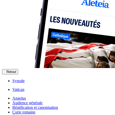
Retour
Synode
Vatican
Angelus
Audience générale
Béatification et canonisation
Curie romaine