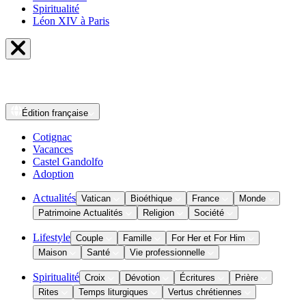
Spiritualité
Léon XIV à Paris
Édition
française
Cotignac
Vacances
Castel Gandolfo
Adoption
Actualités
Vatican
Bioéthique
France
Monde
Patrimoine Actualités
Religion
Société
Lifestyle
Couple
Famille
For Her et For Him
Maison
Santé
Vie professionnelle
Spiritualité
Croix
Dévotion
Écritures
Prière
Rites
Temps liturgiques
Vertus chrétiennes