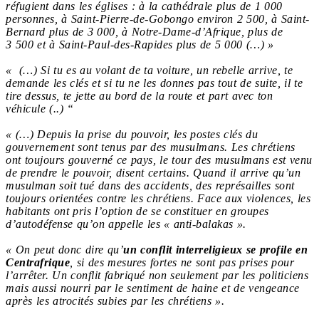
réfugient dans les églises : à la cathédrale plus de 1 000
personnes, à Saint-Pierre-de-Gobongo environ 2 500, à Saint-
Bernard plus de 3 000, à Notre-Dame-d’Afrique, plus de
3 500 et à Saint-Paul-des-Rapides plus de 5 000 (…) »
« (…) Si tu es au volant de ta voiture, un rebelle arrive, te
demande les clés et si tu ne les donnes pas tout de suite, il te
tire dessus, te jette au bord de la route et part avec ton
véhicule (..) “
« (…)
Depuis la prise du pouvoir, les postes clés du
gouvernement sont tenus par des musulmans. Les chrétiens
ont toujours gouverné ce pays, le tour des musulmans est venu
de prendre le pouvoir, disent certains. Quand il arrive qu’un
musulman soit tué dans des accidents, des représailles sont
toujours orientées contre les chrétiens. Face aux violences, les
habitants ont pris l’option de se constituer en groupes
d’autodéfense qu’on appelle les « anti-balakas ».
« On peut donc dire qu’
un conflit interreligieux se profile en
Centrafrique
, si des mesures fortes ne sont pas prises pour
l’arrêter. Un conflit fabriqué non seulement par les politiciens
mais aussi nourri par le sentiment de haine et de vengeance
après les atrocités subies par les chrétiens ».