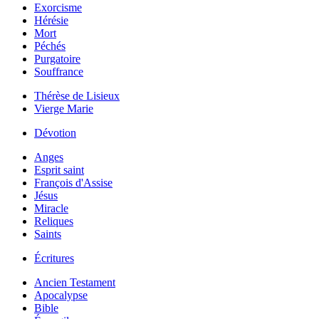
Exorcisme
Hérésie
Mort
Péchés
Purgatoire
Souffrance
Thérèse de Lisieux
Vierge Marie
Dévotion
Anges
Esprit saint
François d'Assise
Jésus
Miracle
Reliques
Saints
Écritures
Ancien Testament
Apocalypse
Bible