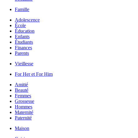
Famille
Adolescence
École
Éducation
Enfants
Étudiants
Finances
Parents
Vieillesse
For Her et For Him
Amitié
Beauté
Femmes
Grossesse
Hommes
Maternité
Paternité
Maison