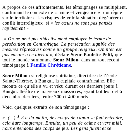
A propos de ces affrontements, les témoignages se multiplient,
confirmant le contexte de « haine et vengeance » qui règne
sur le territoire et les risques de voir la situation dégénérer en
conflit interreligieux si «
les cœurs ne sont pas pansés
rapidement
» :
«
On ne peut pas objectivement employer le terme de
persécution en Centrafrique. La persécution signifie des
mesures répressives contre un groupe religieux. On n’en est
pas encore à ce niveau »
, déclare
Sœur Paulette Petit,
que
tout le monde surnomme
Sœur Milou,
dans un tout récent
témoignage à
Famille Chrétienne
.
Sœur Milou
est religieuse spiritaine, directrice de l’école
Sainte-Thérése, à Bangui, la capitale centrafricaine. Elle
raconte ce qu’elle a vu et vécu durant ces derniers jours à
Bangui, théâtre de nouveaux massacres, ayant fait les 5 et 6
décembre derniers, entre 300 et 400 morts.
Voici quelques extraits de son témoignage :
« (…)
À 3 h du matin, des coups de canon se font entendre,
cela dure longtemps. Ensuite, un peu de calme et vers midi,
nous entendons des coups de feu. Les gens fuient et se